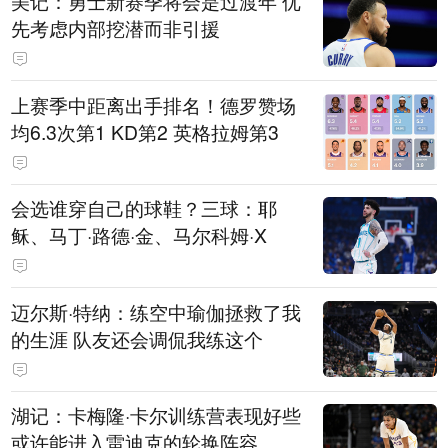
美记：勇士新赛季将会是过渡年 优
先考虑内部挖潜而非引援
上赛季中距离出手排名！德罗赞场
均6.3次第1 KD第2 英格拉姆第3
会选谁穿自己的球鞋？三球：耶
稣、马丁·路德·金、马尔科姆·X
迈尔斯·特纳：练空中瑜伽拯救了我
的生涯 队友还会调侃我练这个
湖记：卡梅隆·卡尔训练营表现好些
或许能进入雷迪克的轮换阵容