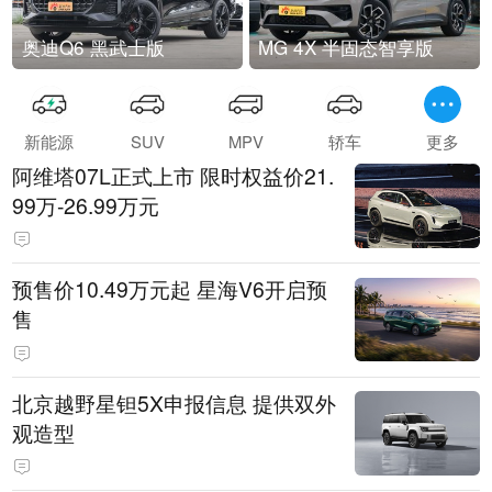
奥迪Q6 黑武士版
MG 4X 半固态智享版
新能源
SUV
MPV
轿车
更多
阿维塔07L正式上市 限时权益价21.
99万-26.99万元
预售价10.49万元起 星海V6开启预
售
北京越野星钽5X申报信息 提供双外
观造型