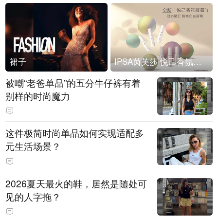
裙子
IPSA茵芙莎 悦己香氛凝露上市
被嘲“老爸单品”的五分牛仔裤有着
别样的时尚魔力
这件极简时尚单品如何实现适配多
元生活场景？
2026夏天最火的鞋，居然是随处可
见的人字拖？