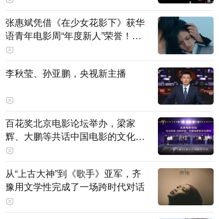
张惠斌凭借《在少女花影下》获华
语青年电影周“年度新人”荣誉！该
电影全程在广州取景，采用粤语对
白，主演均为广州本土演员
李秋莹、孙亚鹏，央视新主播
百花奖北京电影论坛举办，梁家
辉、大鹏等共话中国电影的文化建
构
从“上古大神”到《歌手》亚军，齐
豫用文学性完成了一场跨时代对话