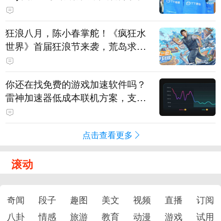
狂浪八月，陈小春掌舵！《疯狂水
世界》首届狂浪节来袭，荒岛求生
直播即将开启
你还在找免费的游戏加速软件吗？
雷神加速器低成本联机方案，支持
免费试用
点击查看更多
滚动
奇闻
段子
趣图
美文
视频
直播
订阅
八卦
情感
旅游
教育
动漫
游戏
试用