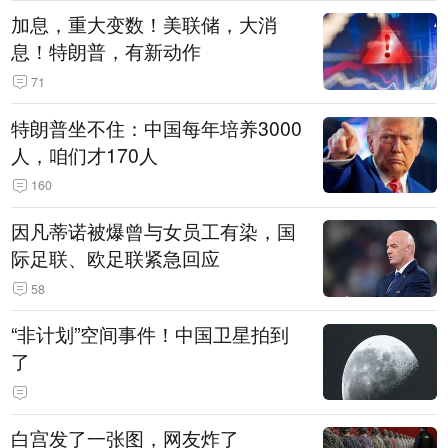
加息，重大变数！美联储，大消
息！特朗普，有新动作
71
特朗普坐不住：中国每年培养3000
人，咱们才170人
160
因凡蒂诺被爆曾与女员工有染，国
际足联、欧足联紧急回应
58
“非计划”空间事件！中国卫星拍到
了
白宫发了一张图，网友炸了