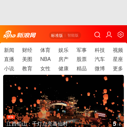
标准版
智能版
新闻
财经
体育
娱乐
军事
科技
视频
直播
美图
NBA
房产
股票
汽车
星座
小说
教育
女性
健康
精品
微博
更多
图集
5
江西铅山：千灯点亮葛仙村
/
6