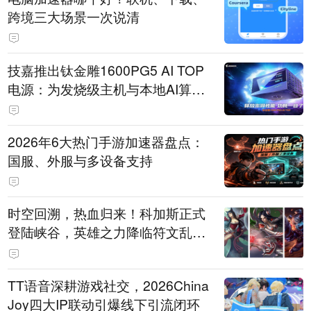
跨境三大场景一次说清
技嘉推出钛金雕1600PG5 AI TOP
电源：为发烧级主机与本地AI算力
打造旗舰供电方案
2026年6大热门手游加速器盘点：
国服、外服与多设备支持
时空回溯，热血归来！科加斯正式
登陆峡谷，英雄之力降临符文乱
斗！
TT语音深耕游戏社交，2026China
Joy四大IP联动引爆线下引流闭环