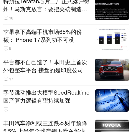
特斯拉Terafab芯片工厂正式落户得
州！马斯克放言：要把尖端制造带
回美国
18
苹果拿下高端手机市场65%的份
额：iPhone 17系列功不可没
5
平台都不自己造了！本田史上首次
外包整车平台 接盘的是印度公司
17
字节跳动推出大模型SeedRealtime
国产算力逻辑有望持续加强
丰田汽车净利或三连跌本财年预降1
5.5% 上半年全球产销下滑在华少卖