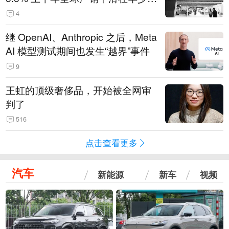
14.3万辆
4
继 OpenAI、Anthropic 之后，Meta
AI 模型测试期间也发生“越界”事件
9
王虹的顶级奢侈品，开始被全网审
判了
516
点击查看更多
汽车
新能源
新车
视频