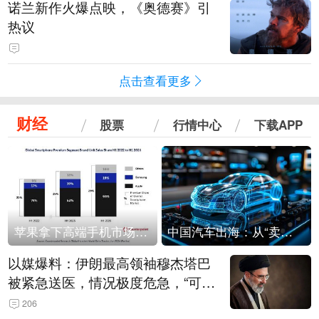
诺兰新作火爆点映，《奥德赛》引
热议
点击查看更多
财经
股票
行情中心
下载APP
苹果拿下高端手机市场65%的份额：iPhone 17系列功不可没
中国汽车出海：从“卖出去”到“走进去”
以媒爆料：伊朗最高领袖穆杰塔巴
被紧急送医，情况极度危急，“可能
随时会死去”
206