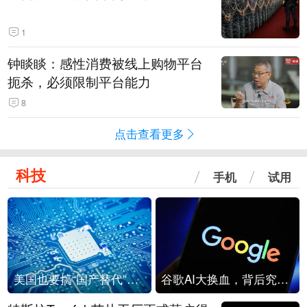
1
钟睒睒：感性消费被线上购物平台
扼杀，必须限制平台能力
8
点击查看更多
科技
手机
试用
美国也要搞“国产替代”？先算清三笔账
谷歌AI大换血，背后究竟发生了什么？