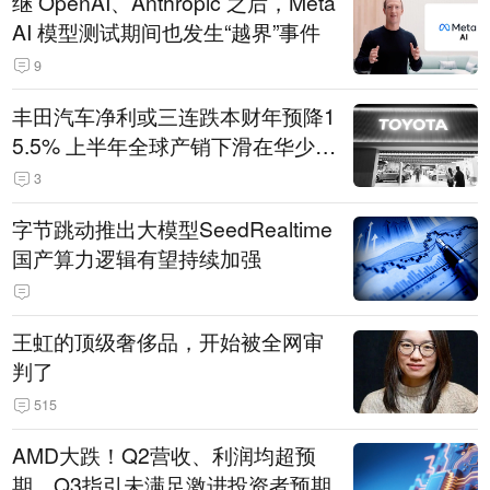
继 OpenAI、Anthropic 之后，Meta
AI 模型测试期间也发生“越界”事件
9
丰田汽车净利或三连跌本财年预降1
5.5% 上半年全球产销下滑在华少卖
14.3万辆
3
字节跳动推出大模型SeedRealtime
国产算力逻辑有望持续加强
王虹的顶级奢侈品，开始被全网审
判了
515
AMD大跌！Q2营收、利润均超预
期，Q3指引未满足激进投资者预期