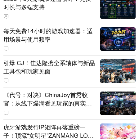
时长与多端支持
每天免费14小时的游戏加速器：适
用场景与使用频率
引爆 CJ！佳达隆携全系轴体与新品
工具包和玩家见面
《代号：对决》ChinaJoy首秀收
官：从线下爆满看见玩家的真实期
待
虎牙游戏发行IP矩阵再落重磅一
子！顶流“女明星”ZANMANG LOO