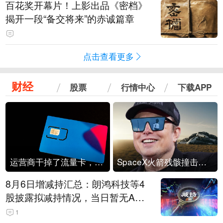
百花奖开幕片！上影出品《密档》
揭开一段“备交将来”的赤诚篇章
点击查看更多
财经
股票
行情中心
下载APP
运营商干掉了流量卡，他们真的玩不起了
SpaceX火箭残骸撞击月球
8月6日增减持汇总：朗鸿科技等4
股披露拟减持情况，当日暂无A股
公司披露拟增持情况（表）
1