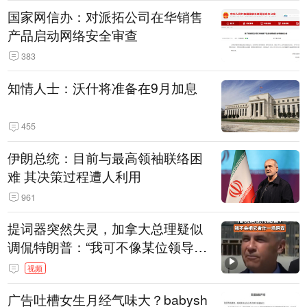
国家网信办：对派拓公司在华销售
产品启动网络安全审查
383
知情人士：沃什将准备在9月加息
455
伊朗总统：目前与最高领袖联络困
难 其决策过程遭人利用
961
提词器突然失灵，加拿大总理疑似
调侃特朗普：“我可不像某位领导
人，把这当成一场阴谋”，全场哄笑
视频
广告吐槽女生月经气味大？babysh