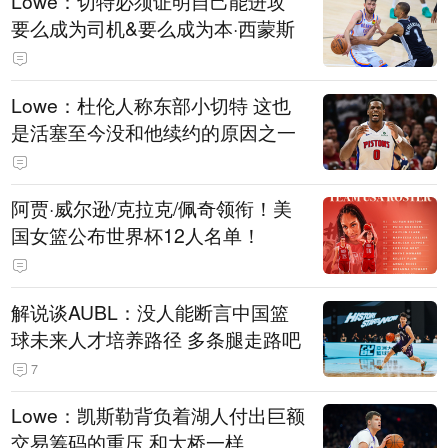
Lowe：切特必须证明自己能进攻
要么成为司机&要么成为本·西蒙斯
Lowe：杜伦人称东部小切特 这也
是活塞至今没和他续约的原因之一
阿贾·威尔逊/克拉克/佩奇领衔！美
国女篮公布世界杯12人名单！
解说谈AUBL：没人能断言中国篮
球未来人才培养路径 多条腿走路吧
7
Lowe：凯斯勒背负着湖人付出巨额
交易筹码的重压 和大桥一样