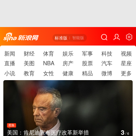
标准版
智能版
新闻
财经
体育
娱乐
军事
科技
视频
直播
美图
NBA
房产
股票
汽车
星座
小说
教育
女性
健康
精品
微博
更多
图集
3
美国：肯尼迪宣布医疗改革新举措
/
6