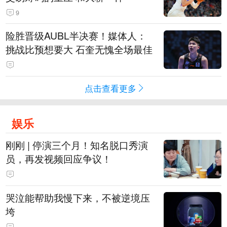
9
险胜晋级AUBL半决赛！媒体人：
挑战比预想要大 石奎无愧全场最佳
点击查看更多
娱乐
刚刚 | 停演三个月！知名脱口秀演
员，再发视频回应争议！
哭泣能帮助我慢下来，不被逆境压
垮