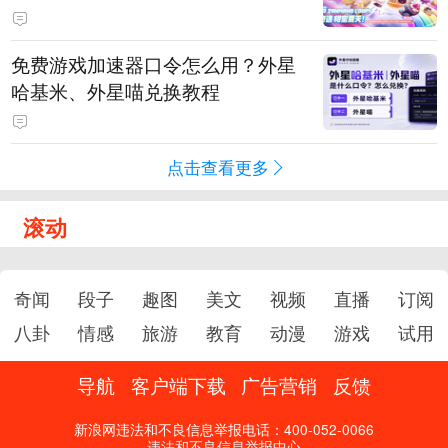
PY 正版3D消除手游《消消奇遇》
惊喜曝光
免费游戏加速器口令怎么用？外星
哈基米、外星喵兑换教程
点击查看更多
滚动
奇闻
段子
趣图
美文
视频
直播
订阅
八卦
情感
旅游
教育
动漫
游戏
试用
导航
客户端下载
广告营销
反馈
新浪网违法和不良信息举报电话：400-052-0066
违法和不良信息举报中心