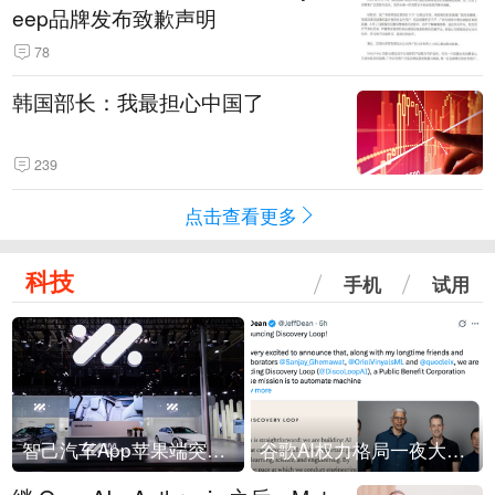
eep品牌发布致歉声明
78
韩国部长：我最担心中国了
239
点击查看更多
科技
手机
试用
智己汽车App苹果端突然“下架”
谷歌AI权力格局一夜大洗牌