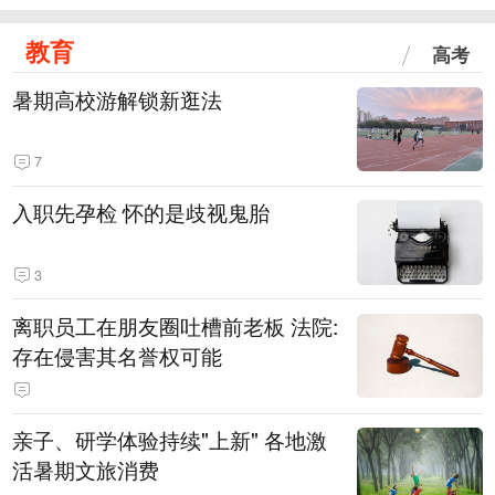
教育
高考
暑期高校游解锁新逛法
7
入职先孕检 怀的是歧视鬼胎
3
离职员工在朋友圈吐槽前老板 法院:
存在侵害其名誉权可能
亲子、研学体验持续"上新" 各地激
活暑期文旅消费