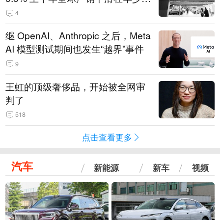
14.3万辆
4
继 OpenAI、Anthropic 之后，Meta
AI 模型测试期间也发生“越界”事件
9
王虹的顶级奢侈品，开始被全网审
判了
518
点击查看更多
汽车
新能源
新车
视频