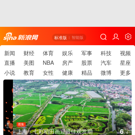
标准版
智能版
新闻
财经
体育
娱乐
军事
科技
视频
直播
美图
NBA
房产
股票
汽车
星座
小说
教育
女性
健康
精品
微博
更多
图集
6
上海：七彩稻田画迎最佳观赏期
/
6