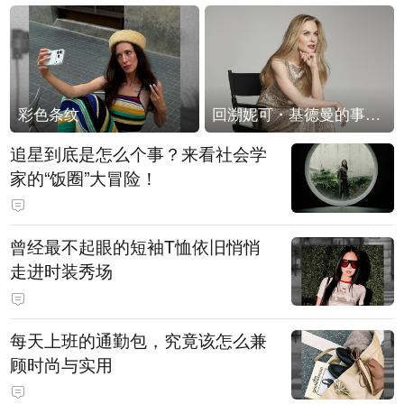
彩色条纹
回溯妮可・基德曼的事业轨迹
追星到底是怎么个事？来看社会学
家的“饭圈”大冒险！
曾经最不起眼的短袖T恤依旧悄悄
走进时装秀场
每天上班的通勤包，究竟该怎么兼
顾时尚与实用