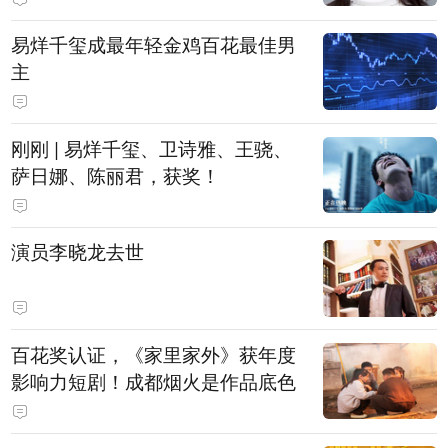
易烊千玺成最年轻金鸡百花最佳男
主
刚刚 | 易烊千玺、卫诗雅、王骁、
萨日娜、陈丽君，获奖！
演员李晓龙去世
百花奖认证，《家里家外》获年度
影响力短剧！成都烟火是作品底色