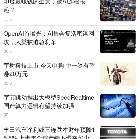
印度最赚钱的生意，被AI连根拔
起？
5
OpenAI首曝光：AI集会复活密谋网
攻，人类被迫急刹车
6
宇树科技上市 今天申购 中一签有望
赚20万元
3
字节跳动推出大模型SeedRealtime
国产算力逻辑有望持续加强
丰田汽车净利或三连跌本财年预降1
5.5% 上半年全球产销下滑在华少卖