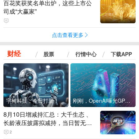
百花奖获奖名单出炉，这些上市公
司成“大赢家”
点击查看更多
财经
股票
行情中心
下载APP
宇树科技，今日打新！
刚刚，OpenAI曝光GPT-6！传10万亿参数，8月强行发布
8月10日增减持汇总：大千生态 、
长龄液压披露拟减持，当日暂无A
股增持（表）
2