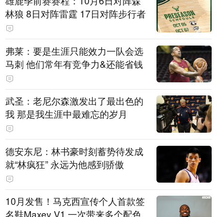
雄鹿季前赛赛程：10月6日对阵森
林狼 8日对阵雷霆 17日对阵步行者
弗莱：要是生涯只能效力一队会选
马刺 他们常年有竞争力&还能省钱
武圣：老尼尔森激发出了最出色的
我 那是我生涯中最难忘的岁月
德安东尼：林书豪时刻蓄势待发成
就“林疯狂” 永远为他感到骄傲
10月发售！马克西宣传个人首款签
名鞋Maxey V1 一次带来多个配色