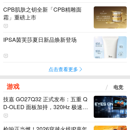
CPB肌肤之钥全新「CPB精雕面
霜」重磅上市
IPSA茵芙莎夏日新品焕新登场
点击查看更多
游戏
电竞
技嘉 GO27Q32 正式发布：五重 Q
D-OLED 面板加持，320Hz 极速与
影院级画面兼得
枪响正当燃！2026穿越火线IP嘉年