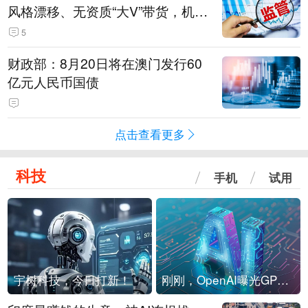
风格漂移、无资质“大V”带货，机构
被暂停新产品注册3个月
5
财政部：8月20日将在澳门发行60
亿元人民币国债
点击查看更多
科技
手机
试用
宇树科技，今日打新！
刚刚，OpenAI曝光GPT-6！传10万亿参数，8月强行发布