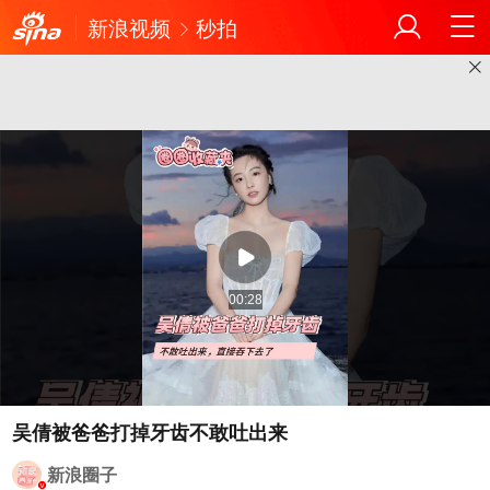
新浪视频
秒拍
00:28
吴倩被爸爸打掉牙齿不敢吐出来
新浪圈子