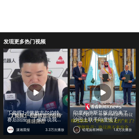
发现更多热门视频
丁俊晖1-6惨败吉尔伯特，
印度称伊斯兰版北约来了
赛后回应：丁俊晖说我的
沙巴土联手印度慌了
职业生涯一直波动很大
潇湘晨报
3.3万次播放
铅笔如有神助
1.8万次播放