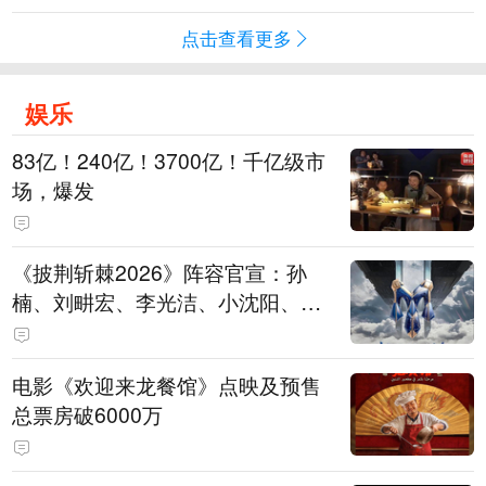
点击查看更多
娱乐
83亿！240亿！3700亿！千亿级市
场，爆发
《披荆斩棘2026》阵容官宣：孙
楠、刘畊宏、李光洁、小沈阳、余
文乐、王传君等28位艺人
电影《欢迎来龙餐馆》点映及预售
总票房破6000万