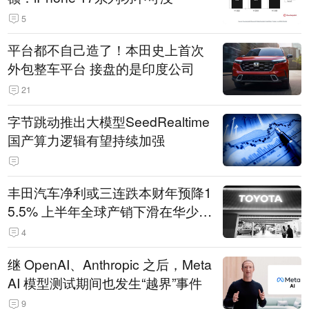
5
平台都不自己造了！本田史上首次
外包整车平台 接盘的是印度公司
21
字节跳动推出大模型SeedRealtime
国产算力逻辑有望持续加强
丰田汽车净利或三连跌本财年预降1
5.5% 上半年全球产销下滑在华少卖
14.3万辆
4
继 OpenAI、Anthropic 之后，Meta
AI 模型测试期间也发生“越界”事件
9