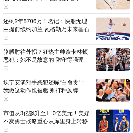
还剩2年8706万！名记：快船无理
由提前续约加兰 瓦格勒乃未来基石
胳膊肘往外拐？狂热主帅谈卡林顿
恶犯：她不是故意的 防守得强硬
坎宁安谈对手恶犯还喊“白命贵”：
我做这动作也被驱 别打种族牌
市值从3亿飙升至110亿美元！美媒
不爽勇士战略重心从库里身上转移