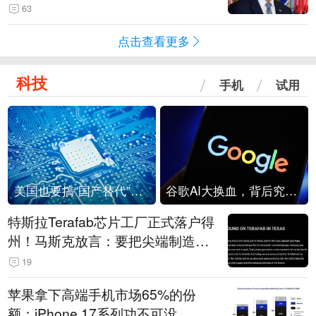
63
点击查看更多
科技
手机
试用
美国也要搞“国产替代”？先算清三笔账
谷歌AI大换血，背后究竟发生了什么？
特斯拉Terafab芯片工厂正式落户得
州！马斯克放言：要把尖端制造带
回美国
19
苹果拿下高端手机市场65%的份
额：iPhone 17系列功不可没