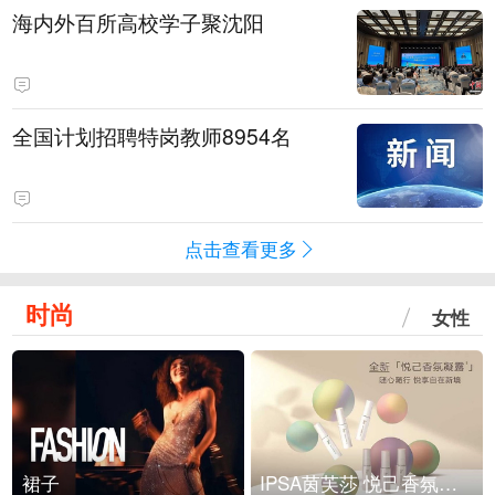
海内外百所高校学子聚沈阳
全国计划招聘特岗教师8954名
点击查看更多
时尚
女性
裙子
IPSA茵芙莎 悦己香氛凝露上市