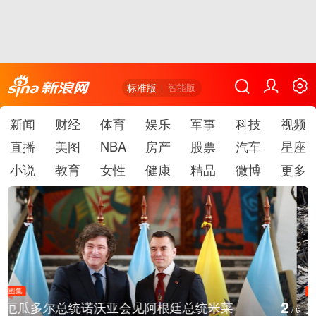
标准版
智能版
新闻
财经
体育
娱乐
军事
科技
视频
直播
美图
NBA
房产
股票
汽车
星座
小说
教育
女性
健康
精品
微博
更多
图集
2
美国斯波坎：野火烧毁700多所房屋
/
6