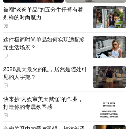
被嘲“老爸单品”的五分牛仔裤有着
别样的时尚魔力
这件极简时尚单品如何实现适配多
元生活场景？
2026夏天最火的鞋，居然是随处可
见的人字拖？
快来抄“内娱审美天赋怪”的作业，
打造你的专属氛围感
亲密关系中的爱与恐惧，被这部恐