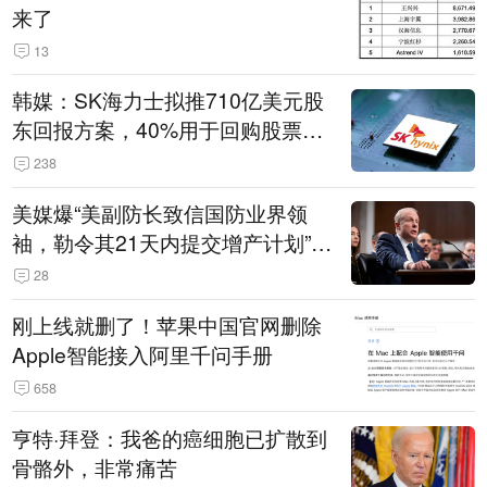
来了
13
韩媒：SK海力士拟推710亿美元股
东回报方案，40%用于回购股票，
相当于美股发行规模
238
美媒爆“美副防长致信国防业界领
袖，勒令其21天内提交增产计划”，
五角大楼回应
28
刚上线就删了！苹果中国官网删除
Apple智能接入阿里千问手册
658
亨特·拜登：我爸的癌细胞已扩散到
骨骼外，非常痛苦