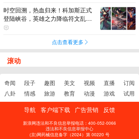
时空回溯，热血归来！科加斯正式
登陆峡谷，英雄之力降临符文乱
斗！
点击查看更多
滚动
奇闻
段子
趣图
美文
视频
直播
订阅
八卦
情感
旅游
教育
动漫
游戏
试用
导航
客户端下载
广告营销
反馈
新浪网违法和不良信息举报电话：400-052-0066
违法和不良信息举报中心
(京)网药械信息备字（2024）第 00220 号