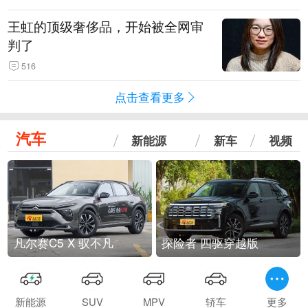
王虹的顶级奢侈品，开始被全网审
判了
516
点击查看更多
汽车
新能源
新车
视频
凡尔赛C5 X 驭不凡
探险者 四驱穿越版
新能源
SUV
MPV
轿车
更多