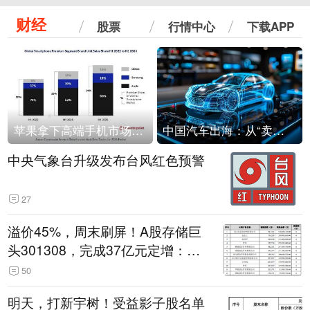
财经
股票
行情中心
下载APP
苹果拿下高端手机市场65%的份额：iPhone 17系列功不可没
中国汽车出海：从“卖出去”到“走进去”
中央气象台升级发布台风红色预警
27
溢价45%，周末刷屏！A股存储巨
头301308，完成37亿元定增：现
价386.6元，定增价560元
50
明天，打新宇树！受益影子股名单