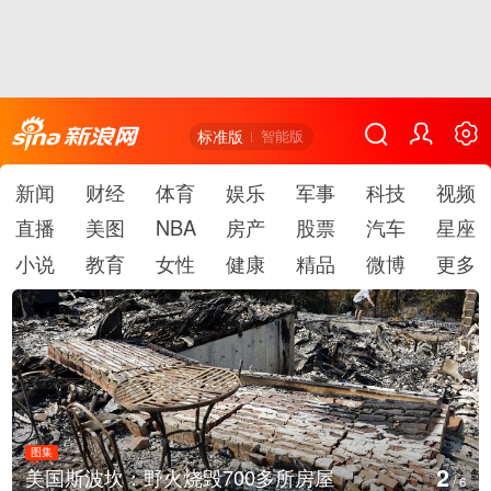
标准版
智能版
新闻
财经
体育
娱乐
军事
科技
视频
直播
美图
NBA
房产
股票
汽车
星座
小说
教育
女性
健康
精品
微博
更多
图集
2
美国斯波坎：野火烧毁700多所房屋
/
6