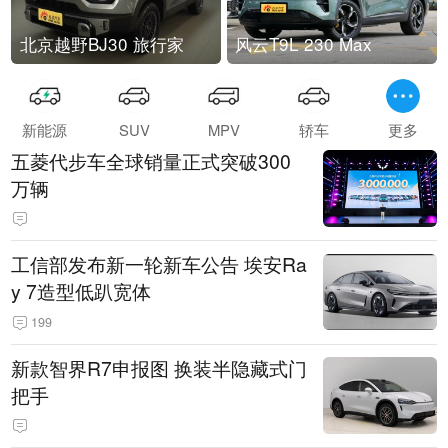
北京越野BJ30 旅行家
风云T9L 230 Max
新能源
SUV
MPV
轿车
更多
五菱代步车全球销量正式突破300
万辆
工信部发布新一轮新车公告 埃安Ra
y 7造型低趴宽体
199
新款智界R7申报图 换装半隐藏式门
把手