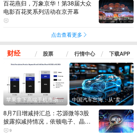
百花燕归，万象京华！第38届大众
电影百花奖系列活动在京开幕
点击查看更多
财经
股票
行情中心
下载APP
苹果拿下高端手机市场65%的份额：iPhone 17系列功不可没
中国汽车出海：从“卖出去”到“走进去”
8月7日增减持汇总：芯源微等3股
披露拟减持情况，依顿电子、晶华
微拟增持（表）
9