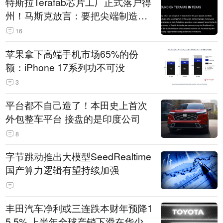
特斯拉Terafab芯片工厂正式落户得
州！马斯克放言：要把尖端制造带
回美国
16
苹果拿下高端手机市场65%的份
额：iPhone 17系列功不可没
3
平台都不自己造了！本田史上首次
外包整车平台 接盘的是印度公司
8
字节跳动推出大模型SeedRealtime
国产算力逻辑有望持续加强
丰田汽车净利或三连跌本财年预降1
5.5% 上半年全球产销下滑在华少卖