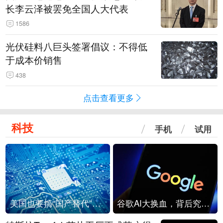
长李云泽被罢免全国人大代表
1586
光伏硅料八巨头签署倡议：不得低
于成本价销售
438
点击查看更多
科技
手机
试用
美国也要搞“国产替代”？先算清三笔账
谷歌AI大换血，背后究竟发生了什么？