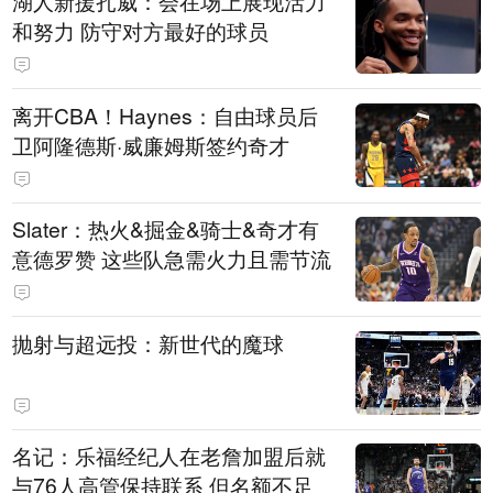
湖人新援扎威：会在场上展现活力
和努力 防守对方最好的球员
离开CBA！Haynes：自由球员后
卫阿隆德斯·威廉姆斯签约奇才
Slater：热火&掘金&骑士&奇才有
意德罗赞 这些队急需火力且需节流
抛射与超远投：新世代的魔球
名记：乐福经纪人在老詹加盟后就
与76人高管保持联系 但名额不足