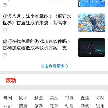
狂浪八月，陈小春掌舵！《疯狂水
世界》首届狂浪节来袭，荒岛求生
直播即将开启
你还在找免费的游戏加速软件吗？
雷神加速器低成本联机方案，支持
免费试用
点击查看更多
滚动
奇闻
段子
趣图
美文
视频
直播
订阅
八卦
情感
旅游
教育
动漫
游戏
试用