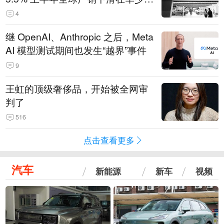
14.3万辆
4
继 OpenAI、Anthropic 之后，Meta
AI 模型测试期间也发生“越界”事件
9
王虹的顶级奢侈品，开始被全网审
判了
516
点击查看更多
汽车
新能源
新车
视频