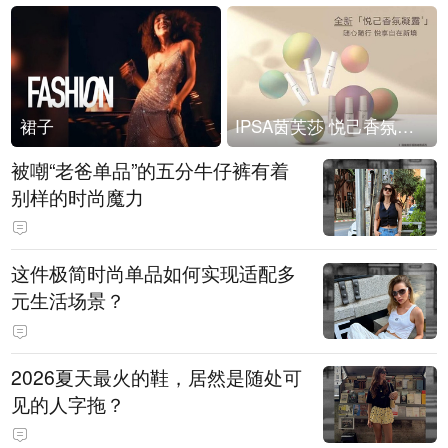
裙子
IPSA茵芙莎 悦己香氛凝露上市
被嘲“老爸单品”的五分牛仔裤有着
别样的时尚魔力
这件极简时尚单品如何实现适配多
元生活场景？
2026夏天最火的鞋，居然是随处可
见的人字拖？