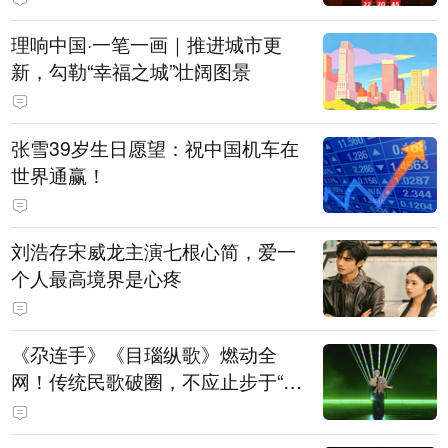
理响中国·一笔一画｜推进城市更
新，勾勒“幸福之城”壮阔图景
张雪39岁生日愿望：祝中国机车在
世界通赢！
刘浩存宋威龙主演七根心简，爱一
个人最高境界是心疼
《尕连手》《目瑙纵歌》燃动全
网！传统民歌破圈，不应止步于“上
头”