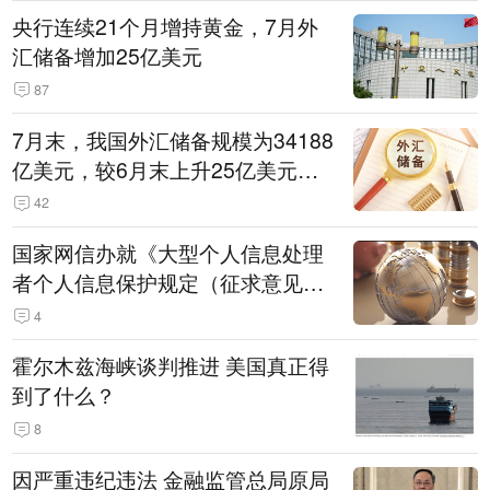
央行连续21个月增持黄金，7月外
汇储备增加25亿美元
87
7月末，我国外汇储备规模为34188
亿美元，较6月末上升25亿美元，
升幅为0.07%
42
国家网信办就《大型个人信息处理
者个人信息保护规定（征求意见
稿）》公开征求意见
4
霍尔木兹海峡谈判推进 美国真正得
到了什么？
8
因严重违纪违法 金融监管总局原局