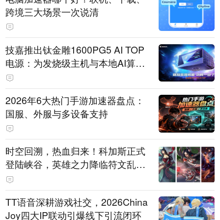
跨境三大场景一次说清
技嘉推出钛金雕1600PG5 AI TOP
电源：为发烧级主机与本地AI算力
打造旗舰供电方案
2026年6大热门手游加速器盘点：
国服、外服与多设备支持
时空回溯，热血归来！科加斯正式
登陆峡谷，英雄之力降临符文乱
斗！
TT语音深耕游戏社交，2026China
Joy四大IP联动引爆线下引流闭环