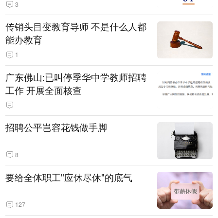
3
传销头目变教育导师 不是什么人都
能办教育
1
广东佛山:已叫停季华中学教师招聘
工作 开展全面核查
招聘公平岂容花钱做手脚
8
要给全体职工"应休尽休"的底气
127