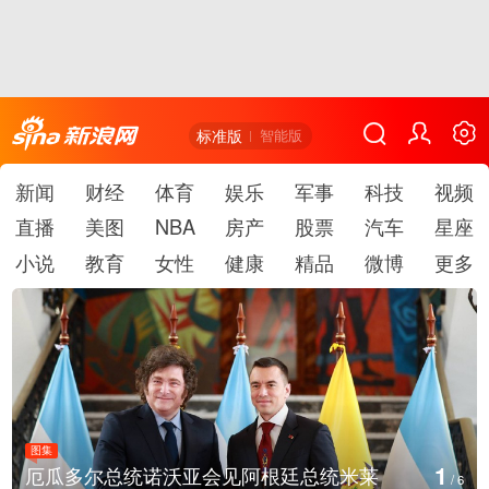
标准版
智能版
新闻
财经
体育
娱乐
军事
科技
视频
直播
美图
NBA
房产
股票
汽车
星座
小说
教育
女性
健康
精品
微博
更多
图集
1
厄瓜多尔总统诺沃亚会见阿根廷总统米莱
/
6