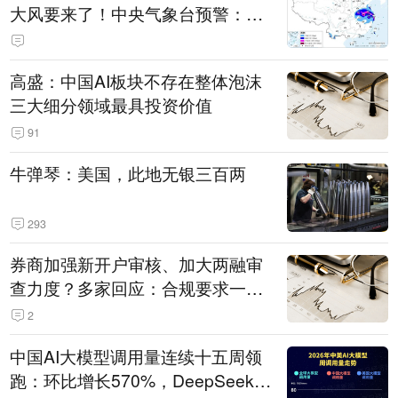
大风要来了！中央气象台预警：今
天到明天，浙江、安徽有特大暴雨
高盛：中国AI板块不存在整体泡沫
三大细分领域最具投资价值
91
牛弹琴：美国，此地无银三百两
293
券商加强新开户审核、加大两融审
查力度？多家回应：合规要求一贯
严格 不存在“从严”
2
中国AI大模型调用量连续十五周领
跑：环比增长570%，DeepSeek-V