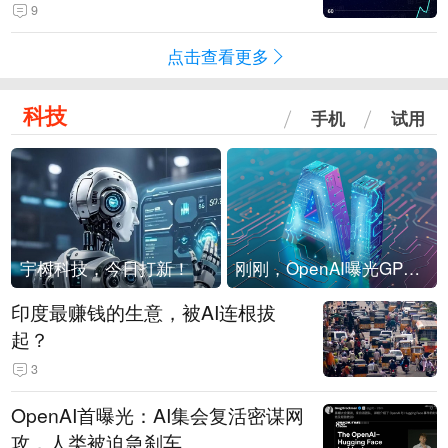
4-Flash正式版登顶！MiniMax M
9
3、阶跃星辰Step 3.7 Flash跌出榜
点击查看更多
单
科技
手机
试用
宇树科技，今日打新！
刚刚，OpenAI曝光GPT-6！传10万亿参数，8月强行发布
印度最赚钱的生意，被AI连根拔
起？
3
OpenAI首曝光：AI集会复活密谋网
攻，人类被迫急刹车