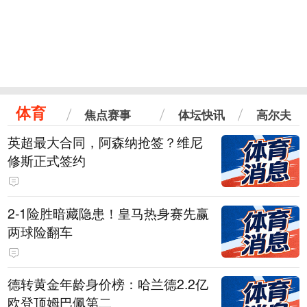
体育
焦点赛事
体坛快讯
高尔夫
英超最大合同，阿森纳抢签？维尼
修斯正式签约
2-1险胜暗藏隐患！皇马热身赛先赢
两球险翻车
德转黄金年龄身价榜：哈兰德2.2亿
欧登顶姆巴佩第二