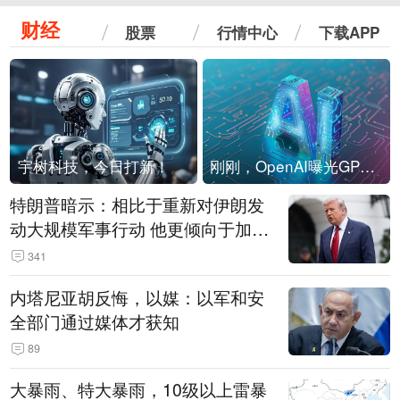
财经
股票
行情中心
下载APP
宇树科技，今日打新！
刚刚，OpenAI曝光GPT-6！传10万亿参数，8月强行发布
特朗普暗示：相比于重新对伊朗发
动大规模军事行动 他更倾向于加大
经济施压
341
内塔尼亚胡反悔，以媒：以军和安
全部门通过媒体才获知
89
大暴雨、特大暴雨，10级以上雷暴