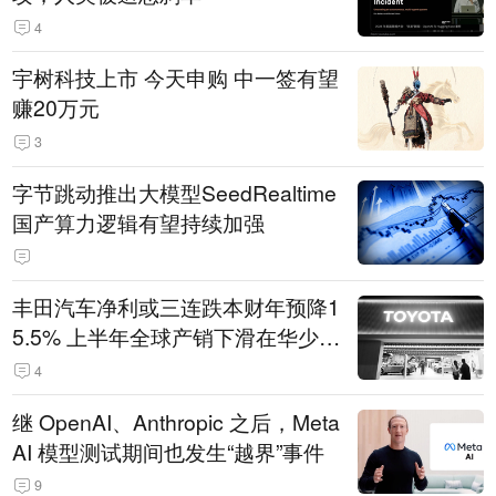
4
宇树科技上市 今天申购 中一签有望
赚20万元
3
字节跳动推出大模型SeedRealtime
国产算力逻辑有望持续加强
丰田汽车净利或三连跌本财年预降1
5.5% 上半年全球产销下滑在华少卖
14.3万辆
4
继 OpenAI、Anthropic 之后，Meta
AI 模型测试期间也发生“越界”事件
9