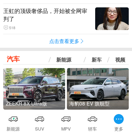
王虹的顶级奢侈品，开始被全网审
判了
518
点击查看更多
汽车
新能源
新车
视频
ZEEKR 8X Ultra版
海豹08 EV 旗舰型
新能源
SUV
MPV
轿车
更多