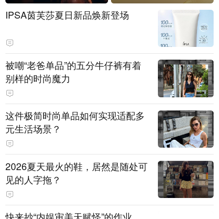
IPSA茵芙莎夏日新品焕新登场
被嘲“老爸单品”的五分牛仔裤有着
别样的时尚魔力
这件极简时尚单品如何实现适配多
元生活场景？
2026夏天最火的鞋，居然是随处可
见的人字拖？
快来抄“内娱审美天赋怪”的作业，