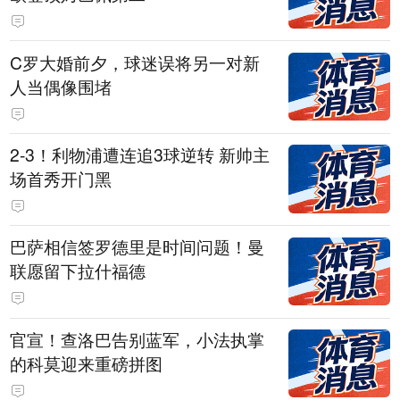
C罗大婚前夕，球迷误将另一对新
人当偶像围堵
2-3！利物浦遭连追3球逆转 新帅主
场首秀开门黑
巴萨相信签罗德里是时间问题！曼
联愿留下拉什福德
官宣！查洛巴告别蓝军，小法执掌
的科莫迎来重磅拼图