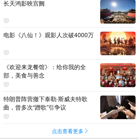
长天鸿影映宫阙
电影《八仙！》观影人次破4000万
《欢迎来龙餐馆》：给你我的全
部，美食与善念
特朗普阵营撤下泰勒·斯威夫特歌
曲，曾多次“蹭歌”引争议
点击查看更多