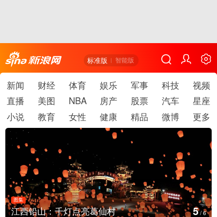
标准版
智能版
新闻
财经
体育
娱乐
军事
科技
视频
直播
美图
NBA
房产
股票
汽车
星座
小说
教育
女性
健康
精品
微博
更多
图集
5
江西铅山：千灯点亮葛仙村
/
6