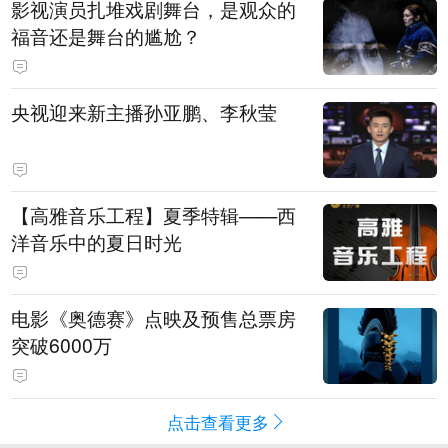
影视演员扎堆戏剧舞台，是观众的
福音还是舞台的尴尬？
央视迎来新主播孙亚鹏、李秋莹
【高雅音乐工程】夏季特辑——西
洋音乐中的夏日时光
电影《奥德赛》点映及预售总票房
突破6000万
点击查看更多