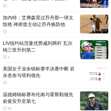
加内特：艾弗森晃过乔丹那一球太
惊艳 禅师曾主动让乔丹换防他
LIV纽约站涅曼优势减到两杆 瓦尔
纳三世升到第二
1
美国女子业余锦标赛半决赛中断 岩
永杏奈与塔利领先
温德姆锦标赛布伦南与霍斯勒领先
俞俊安升至第七
10