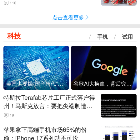
110
点击查看更多
科技
手机
试用
美国也要搞“国产替代”？先算清三笔账
谷歌AI大换血，背后究竟发生了什么？
特斯拉Terafab芯片工厂正式落户得
州！马斯克放言：要把尖端制造带
回美国
19
苹果拿下高端手机市场65%的份
额：iPhone 17系列功不可没