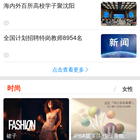
海内外百所高校学子聚沈阳
全国计划招聘特岗教师8954名
点击查看更多
时尚
女性
裙子
IPSA茵芙莎 悦己香氛凝露上市