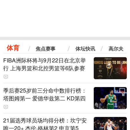
体育
焦点赛事
体坛快讯
高尔夫
FIBA洲际杯将与9月22日在北京举
行 上海男篮和北控男篮等6队参赛
季后赛25岁前三分命中数排行榜：
塔图姆第一 爱德华兹第二 KD第四
21届选秀球员场均得分榜：坎宁安
唯一20+ 杰伦·格林第2 申京第5