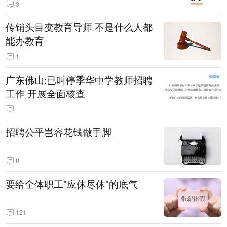
3
传销头目变教育导师 不是什么人都
能办教育
1
广东佛山:已叫停季华中学教师招聘
工作 开展全面核查
招聘公平岂容花钱做手脚
8
要给全体职工"应休尽休"的底气
121