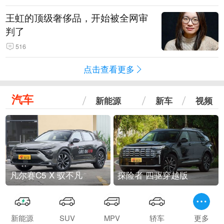
王虹的顶级奢侈品，开始被全网审
判了
516
点击查看更多
汽车
新能源
新车
视频
凡尔赛C5 X 驭不凡
探险者 四驱穿越版
新能源
SUV
MPV
轿车
更多