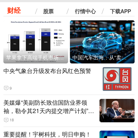
财经
股票
行情中心
下载APP
苹果拿下高端手机市场65%的份额：iPhone 17系列功不可没
中国汽车出海：从“卖出去”到“走进去”
中央气象台升级发布台风红色预警
9
美媒爆“美副防长致信国防业界领
袖，勒令其21天内提交增产计划”，
五角大楼回应
18
重要提醒！宇树科技，明日申购！