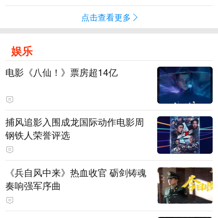
点击查看更多
娱乐
电影《八仙！》票房超14亿
捕风追影入围成龙国际动作电影周
钢铁人荣誉评选
《兵自风中来》热血收官 砺剑铸魂
奏响强军序曲