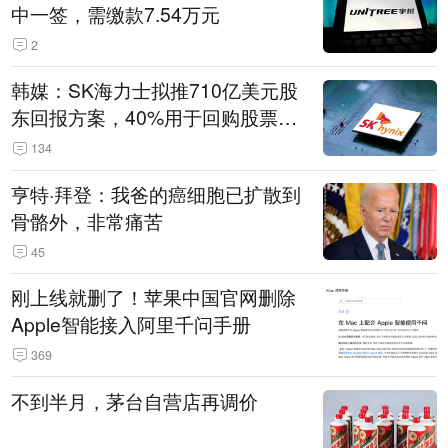
中一签，需缴款7.54万元
2
韩媒：SK海力士拟推710亿美元股
东回报方案，40%用于回购股票，
相当于美股发行规模
134
亨特·拜登：我爸的癌细胞已扩散到
骨骼外，非常痛苦
45
刚上线就删了！苹果中国官网删除
Apple智能接入阿里千问手册
369
不到半月，茅台自营店再调价