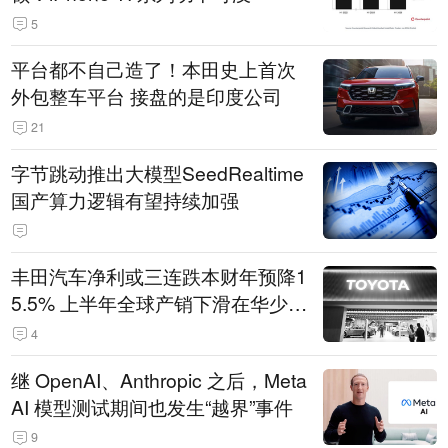
5
平台都不自己造了！本田史上首次
外包整车平台 接盘的是印度公司
21
字节跳动推出大模型SeedRealtime
国产算力逻辑有望持续加强
丰田汽车净利或三连跌本财年预降1
5.5% 上半年全球产销下滑在华少卖
14.3万辆
4
继 OpenAI、Anthropic 之后，Meta
AI 模型测试期间也发生“越界”事件
9