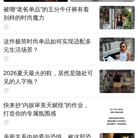
被嘲“老爸单品”的五分牛仔裤有着
别样的时尚魔力
这件极简时尚单品如何实现适配多
元生活场景？
2026夏天最火的鞋，居然是随处可
见的人字拖？
快来抄“内娱审美天赋怪”的作业，
打造你的专属氛围感
亲密关系中的爱与恐惧，被这部恐