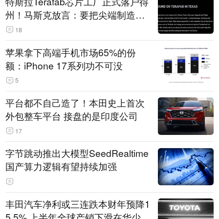
特斯拉Terafab芯片工厂正式落户得
州！马斯克放言：要把尖端制造带
回美国
18
苹果拿下高端手机市场65%的份
额：iPhone 17系列功不可没
5
平台都不自己造了！本田史上首次
外包整车平台 接盘的是印度公司
17
字节跳动推出大模型SeedRealtime
国产算力逻辑有望持续加强
丰田汽车净利或三连跌本财年预降1
5.5% 上半年全球产销下滑在华少卖