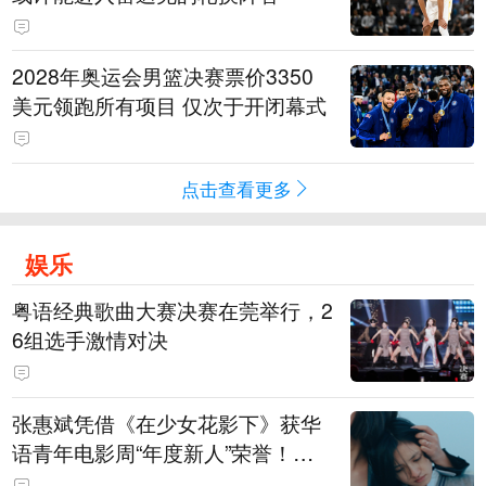
2028年奥运会男篮决赛票价3350
美元领跑所有项目 仅次于开闭幕式
点击查看更多
娱乐
粤语经典歌曲大赛决赛在莞举行，2
6组选手激情对决
张惠斌凭借《在少女花影下》获华
语青年电影周“年度新人”荣誉！该
电影全程在广州取景，采用粤语对