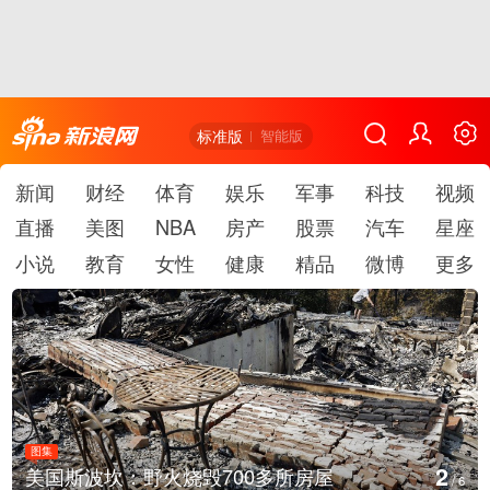
标准版
智能版
新闻
财经
体育
娱乐
军事
科技
视频
直播
美图
NBA
房产
股票
汽车
星座
小说
教育
女性
健康
精品
微博
更多
图集
2
美国斯波坎：野火烧毁700多所房屋
/
6