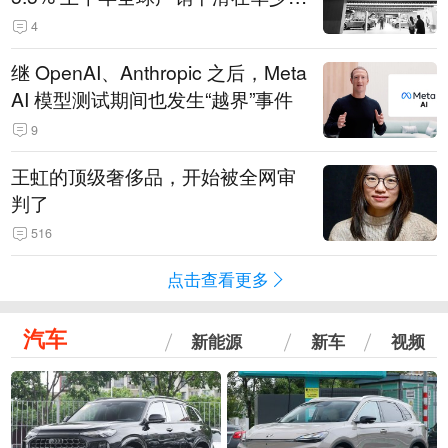
14.3万辆
4
继 OpenAI、Anthropic 之后，Meta
AI 模型测试期间也发生“越界”事件
9
王虹的顶级奢侈品，开始被全网审
判了
516
点击查看更多
汽车
新能源
新车
视频