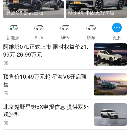
奥迪Q6 黑武士版
MG 4X 半固态智享版
新能源
SUV
MPV
轿车
更多
阿维塔07L正式上市 限时权益价21.
99万-26.99万元
预售价10.49万元起 星海V6开启预
售
北京越野星钽5X申报信息 提供双外
观造型