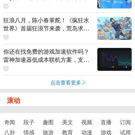
狂浪八月，陈小春掌舵！《疯狂水
世界》首届狂浪节来袭，荒岛求生
直播即将开启
你还在找免费的游戏加速软件吗？
雷神加速器低成本联机方案，支持
免费试用
点击查看更多
滚动
奇闻
段子
趣图
美文
视频
直播
订阅
八卦
情感
旅游
教育
动漫
游戏
试用