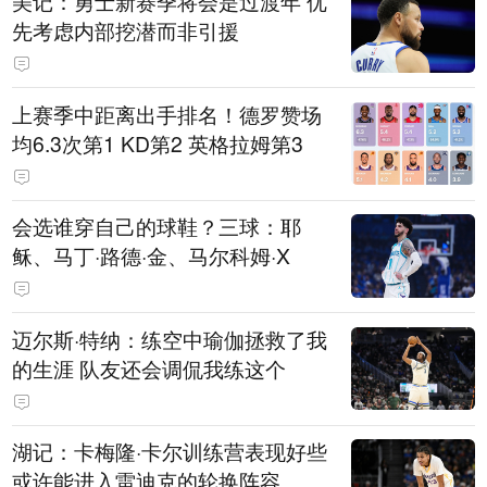
美记：勇士新赛季将会是过渡年 优
先考虑内部挖潜而非引援
上赛季中距离出手排名！德罗赞场
均6.3次第1 KD第2 英格拉姆第3
会选谁穿自己的球鞋？三球：耶
稣、马丁·路德·金、马尔科姆·X
迈尔斯·特纳：练空中瑜伽拯救了我
的生涯 队友还会调侃我练这个
湖记：卡梅隆·卡尔训练营表现好些
或许能进入雷迪克的轮换阵容