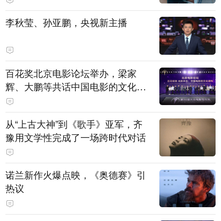
白，主演均为广州本土演员
李秋莹、孙亚鹏，央视新主播
百花奖北京电影论坛举办，梁家
辉、大鹏等共话中国电影的文化建
构
从“上古大神”到《歌手》亚军，齐
豫用文学性完成了一场跨时代对话
诺兰新作火爆点映，《奥德赛》引
热议