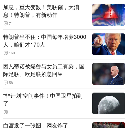
加息，重大变数！美联储，大消
息！特朗普，有新动作
71
特朗普坐不住：中国每年培养3000
人，咱们才170人
160
因凡蒂诺被爆曾与女员工有染，国
际足联、欧足联紧急回应
58
“非计划”空间事件！中国卫星拍到
了
白宫发了一张图，网友炸了