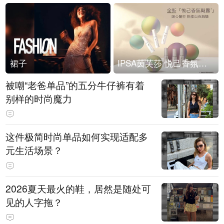
裙子
IPSA茵芙莎 悦己香氛凝露上市
被嘲“老爸单品”的五分牛仔裤有着
别样的时尚魔力
这件极简时尚单品如何实现适配多
元生活场景？
2026夏天最火的鞋，居然是随处可
见的人字拖？