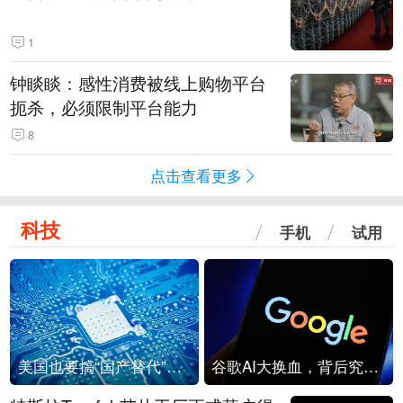
1
钟睒睒：感性消费被线上购物平台
扼杀，必须限制平台能力
8
点击查看更多
科技
手机
试用
美国也要搞“国产替代”？先算清三笔账
谷歌AI大换血，背后究竟发生了什么？