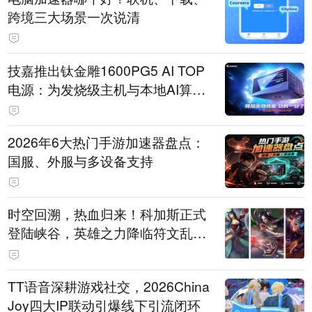
跨境三大场景一次说清
技嘉推出钛金雕1600PG5 AI TOP
电源：为发烧级主机与本地AI算力
打造旗舰供电方案
2026年6大热门手游加速器盘点：
国服、外服与多设备支持
时空回溯，热血归来！科加斯正式
登陆峡谷，英雄之力降临符文乱
斗！
TT语音深耕游戏社交，2026China
Joy四大IP联动引爆线下引流闭环