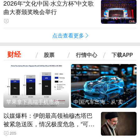
2026年“文化中国·水立方杯”中文歌
曲大赛颁奖晚会举行
点击查看更多
财经
股票
行情中心
下载APP
苹果拿下高端手机市场65%的份额：iPhone 17系列功不可没
中国汽车出海：从“卖出去”到“走进去”
以媒爆料：伊朗最高领袖穆杰塔巴
被紧急送医，情况极度危急，“可能
随时会死去”
205