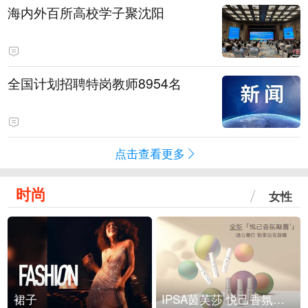
海内外百所高校学子聚沈阳
全国计划招聘特岗教师8954名
点击查看更多
时尚
女性
裙子
IPSA茵芙莎 悦己香氛凝露上市