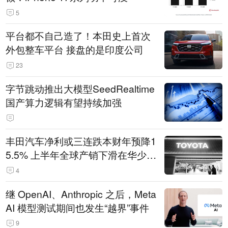
5
平台都不自己造了！本田史上首次
外包整车平台 接盘的是印度公司
23
字节跳动推出大模型SeedRealtime
国产算力逻辑有望持续加强
丰田汽车净利或三连跌本财年预降1
5.5% 上半年全球产销下滑在华少卖
14.3万辆
4
继 OpenAI、Anthropic 之后，Meta
AI 模型测试期间也发生“越界”事件
9