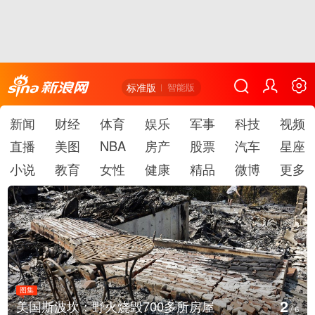
标准版
智能版
新闻
财经
体育
娱乐
军事
科技
视频
直播
美图
NBA
房产
股票
汽车
星座
小说
教育
女性
健康
精品
微博
更多
图集
2
美国斯波坎：野火烧毁700多所房屋
/
6