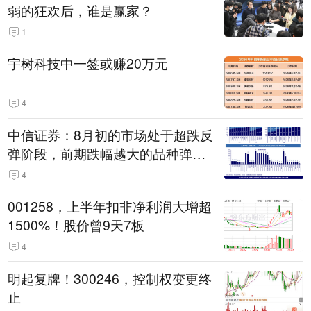
弱的狂欢后，谁是赢家？
1
宇树科技中一签或赚20万元
4
中信证券：8月初的市场处于超跌反
弹阶段，前期跌幅越大的品种弹性
越大
4
001258，上半年扣非净利润大增超
1500%！股价曾9天7板
4
明起复牌！300246，控制权变更终
止