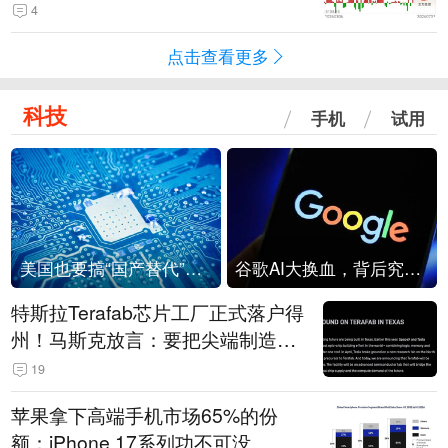
4
点击查看更多
科技
手机
试用
美国也要搞“国产替代”？先算清三笔账
谷歌AI大换血，背后究竟发生了什么？
特斯拉Terafab芯片工厂正式落户得
州！马斯克放言：要把尖端制造带
回美国
19
苹果拿下高端手机市场65%的份
额：iPhone 17系列功不可没