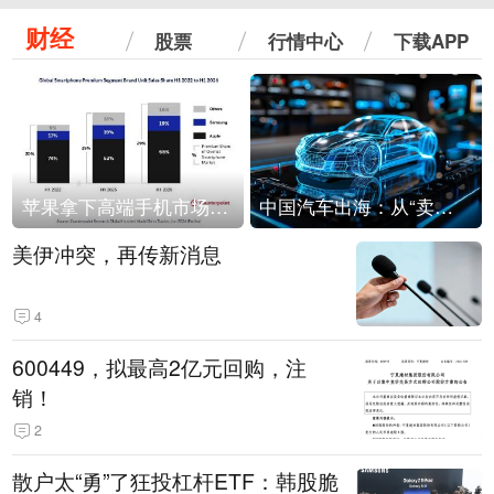
财经
股票
行情中心
下载APP
苹果拿下高端手机市场65%的份额：iPhone 17系列功不可没
中国汽车出海：从“卖出去”到“走进去”
美伊冲突，再传新消息
4
600449，拟最高2亿元回购，注
销！
2
散户太“勇”了狂投杠杆ETF：韩股脆