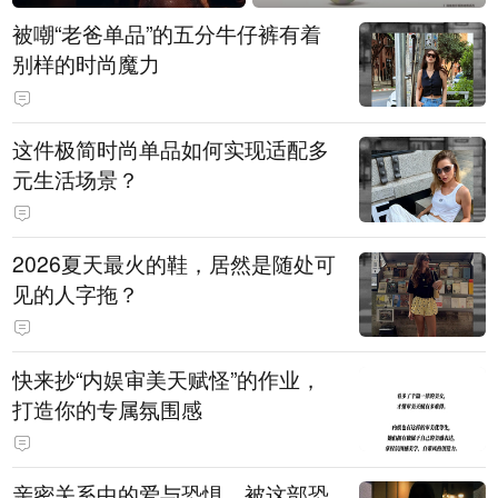
被嘲“老爸单品”的五分牛仔裤有着
别样的时尚魔力
这件极简时尚单品如何实现适配多
元生活场景？
2026夏天最火的鞋，居然是随处可
见的人字拖？
快来抄“内娱审美天赋怪”的作业，
打造你的专属氛围感
亲密关系中的爱与恐惧，被这部恐