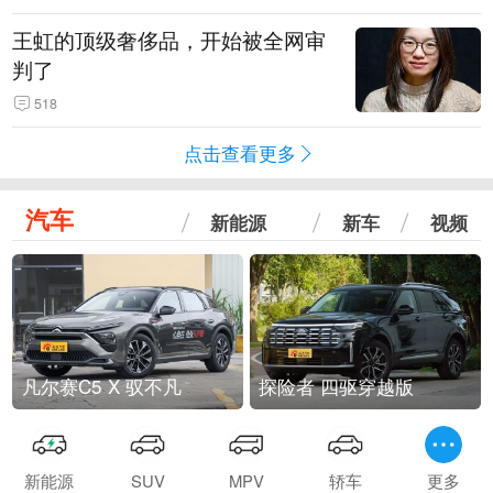
王虹的顶级奢侈品，开始被全网审
判了
518
点击查看更多
汽车
新能源
新车
视频
凡尔赛C5 X 驭不凡
探险者 四驱穿越版
新能源
SUV
MPV
轿车
更多