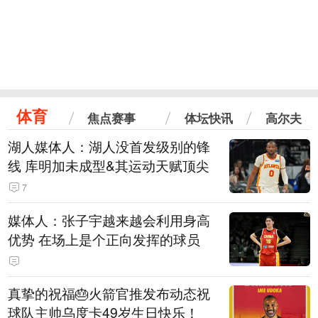
体育
焦点赛事
体坛快讯
高尔夫
湖人媒体人：湖人没首发级别的锋
线 库明加未成型&其运动天赋顶尖
7
媒体人：张子宇越来越会利用身高
优势 在场上是个正向发挥的球员
真挚的祝福🎂火箭官推发布动态祝
球队主帅乌度卡49岁生日快乐！