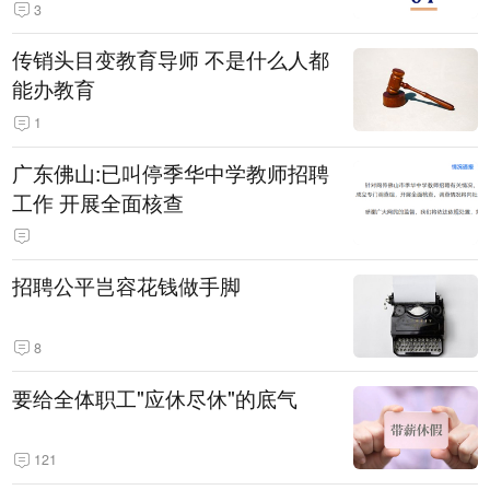
3
传销头目变教育导师 不是什么人都
能办教育
1
广东佛山:已叫停季华中学教师招聘
工作 开展全面核查
招聘公平岂容花钱做手脚
8
要给全体职工"应休尽休"的底气
121