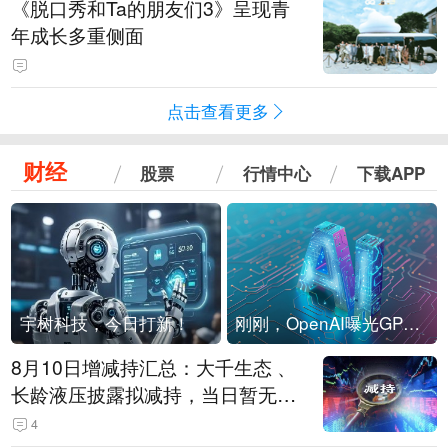
《脱口秀和Ta的朋友们3》呈现青
年成长多重侧面
点击查看更多
财经
股票
行情中心
下载APP
宇树科技，今日打新！
刚刚，OpenAI曝光GPT-6！传10万亿参数，8月强行发布
8月10日增减持汇总：大千生态 、
长龄液压披露拟减持，当日暂无A
股增持（表）
4