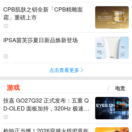
CPB肌肤之钥全新「CPB精雕面
霜」重磅上市
IPSA茵芙莎夏日新品焕新登场
点击查看更多
游戏
电竞
技嘉 GO27Q32 正式发布：五重 Q
D-OLED 面板加持，320Hz 极速与
影院级画面兼得
枪响正当燃！2026穿越火线IP嘉年