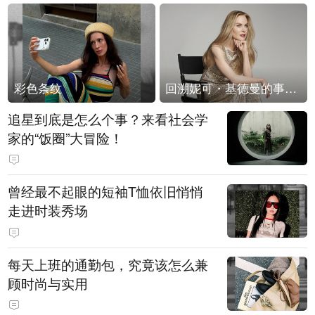
彩色条纹
回溯妮可・基德曼的事业轨迹
追星到底是怎么个事？来看社会学
家的“饭圈”大冒险！
曾经最不起眼的短袖T恤依旧悄悄
走进时装秀场
每天上班的通勤包，究竟该怎么兼
顾时尚与实用