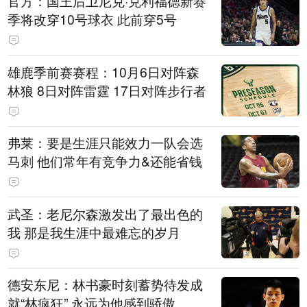
官方：国王后卫尼克·克利福德新赛
季将改穿10号球衣 此前穿5号
雄鹿季前赛赛程：10月6日对阵森
林狼 8日对阵雷霆 17日对阵步行者
弗莱：要是生涯只能效力一队会选
马刺 他们常年有竞争力&还能省钱
武圣：老尼尔森激发出了最出色的
我 那是我生涯中最难忘的岁月
德安东尼：林书豪时刻蓄势待发成
就“林疯狂” 永远为他感到骄傲