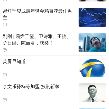
易烊千玺成最年轻金鸡百花最佳男
主
刚刚 | 易烊千玺、卫诗雅、王骁、
萨日娜、陈丽君，获奖！
荧屏早知道
余文乐孙楠等加盟“披荆斩棘”