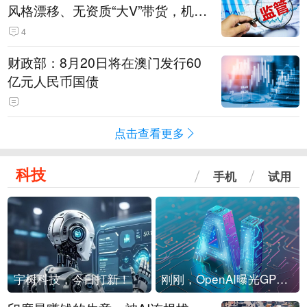
风格漂移、无资质“大V”带货，机构
被暂停新产品注册3个月
4
财政部：8月20日将在澳门发行60
亿元人民币国债
点击查看更多
科技
手机
试用
宇树科技，今日打新！
刚刚，OpenAI曝光GPT-6！传10万亿参数，8月强行发布