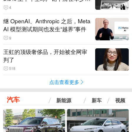
14.3万辆
4
继 OpenAI、Anthropic 之后，Meta
AI 模型测试期间也发生“越界”事件
9
王虹的顶级奢侈品，开始被全网审
判了
518
点击查看更多
汽车
新能源
新车
视频