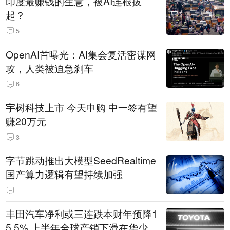
印度最赚钱的生意，被AI连根拔
起？
5
OpenAI首曝光：AI集会复活密谋网
攻，人类被迫急刹车
6
宇树科技上市 今天申购 中一签有望
赚20万元
3
字节跳动推出大模型SeedRealtime
国产算力逻辑有望持续加强
丰田汽车净利或三连跌本财年预降1
5.5% 上半年全球产销下滑在华少卖