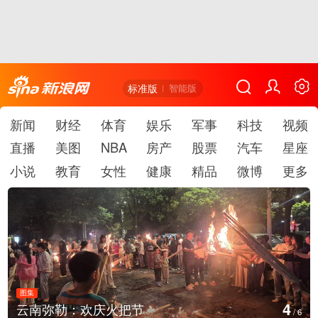
标准版
智能版
新闻
财经
体育
娱乐
军事
科技
视频
直播
美图
NBA
房产
股票
汽车
星座
小说
教育
女性
健康
精品
微博
更多
图集
5
云南弥勒：欢庆火把节
/
6