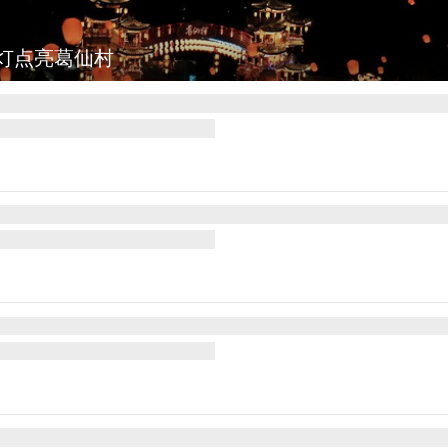
灯点亮葛仙村