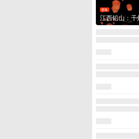
图集
江西铅山：千