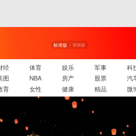
标准版
智能版
财经
体育
娱乐
军事
科
美图
NBA
房产
股票
汽
教育
女性
健康
精品
微