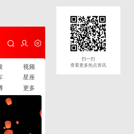
扫一扫
扫一扫
查看更多热点资讯
查看更多热点资讯
技
视频
车
星座
博
更多