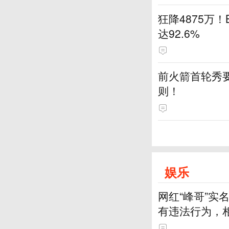
狂降4875万
达92.6%
前火箭首轮秀要
则！
娱乐
网红“峰哥”
有违法行为，
一一回应