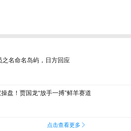
员之名命名岛屿，日方回应
全权操盘！贾国龙“放手一搏”鲜羊赛道
点击查看更多