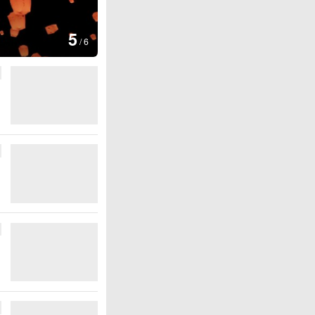
图集
5
上海：七彩稻田画迎最佳观赏期
/
6