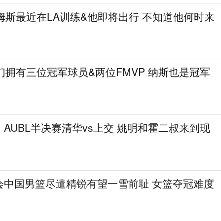
姆斯最近在LA训练&他即将出行 不知道他何时来
们拥有三位冠军球员&两位FMVP 纳斯也是冠军
AUBL半决赛清华vs上交 姚明和霍二叔来到现
会中国男篮尽遣精锐有望一雪前耻 女篮夺冠难度