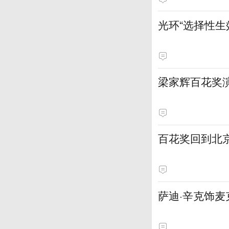
光环“选择性
梁家辉百花奖
百花奖回到北
萨迪·辛克饰