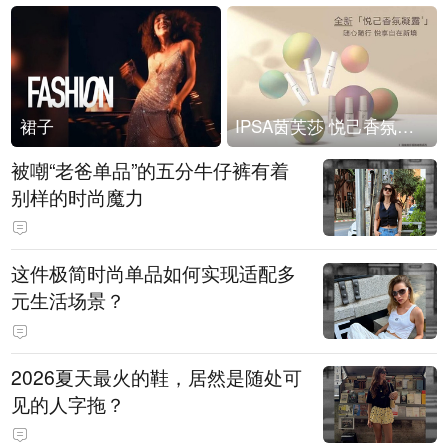
裙子
IPSA茵芙莎 悦己香氛凝露上市
被嘲“老爸单品”的五分牛仔裤有着
别样的时尚魔力
这件极简时尚单品如何实现适配多
元生活场景？
2026夏天最火的鞋，居然是随处可
见的人字拖？