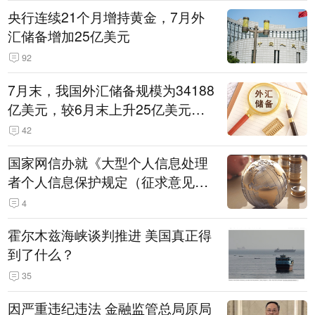
央行连续21个月增持黄金，7月外
汇储备增加25亿美元
92
7月末，我国外汇储备规模为34188
亿美元，较6月末上升25亿美元，
升幅为0.07%
42
国家网信办就《大型个人信息处理
者个人信息保护规定（征求意见
稿）》公开征求意见
4
霍尔木兹海峡谈判推进 美国真正得
到了什么？
35
因严重违纪违法 金融监管总局原局