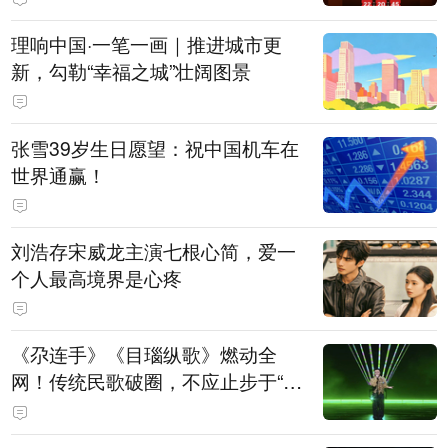
理响中国·一笔一画｜推进城市更
新，勾勒“幸福之城”壮阔图景
张雪39岁生日愿望：祝中国机车在
世界通赢！
刘浩存宋威龙主演七根心简，爱一
个人最高境界是心疼
《尕连手》《目瑙纵歌》燃动全
网！传统民歌破圈，不应止步于“上
头”