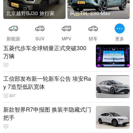
北京越野BJ30 旅行家
风云T9L 230 Max
新能源
SUV
MPV
轿车
更多
五菱代步车全球销量正式突破300
万辆
工信部发布新一轮新车公告 埃安Ra
y 7造型低趴宽体
307
新款智界R7申报图 换装半隐藏式门
把手