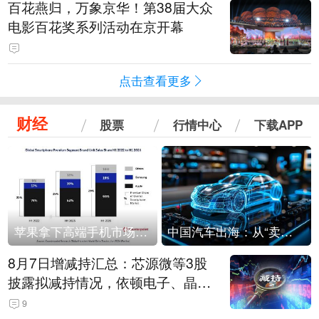
百花燕归，万象京华！第38届大众
电影百花奖系列活动在京开幕
点击查看更多
财经
股票
行情中心
下载APP
苹果拿下高端手机市场65%的份额：iPhone 17系列功不可没
中国汽车出海：从“卖出去”到“走进去”
8月7日增减持汇总：芯源微等3股
披露拟减持情况，依顿电子、晶华
微拟增持（表）
9