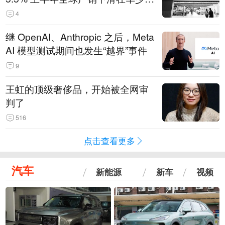
14.3万辆
4
继 OpenAI、Anthropic 之后，Meta
AI 模型测试期间也发生“越界”事件
9
王虹的顶级奢侈品，开始被全网审
判了
516
点击查看更多
汽车
新能源
新车
视频