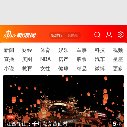
标准版
智能版
新闻
财经
体育
娱乐
军事
科技
视频
直播
美图
NBA
房产
股票
汽车
星座
小说
教育
女性
健康
精品
微博
更多
图集
5
江西铅山：千灯点亮葛仙村
/
6