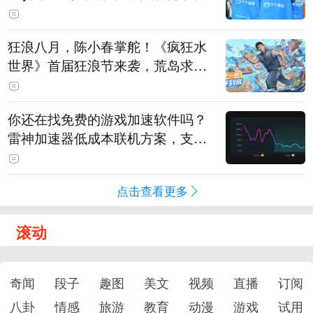
狂浪八月，陈小春掌舵！《疯狂水
世界》首届狂浪节来袭，荒岛求生
直播即将开启
你还在找免费的游戏加速软件吗？
雷神加速器低成本联机方案，支持
免费试用
点击查看更多
滚动
奇闻
段子
趣图
美文
视频
直播
订阅
八卦
情感
旅游
教育
动漫
游戏
试用