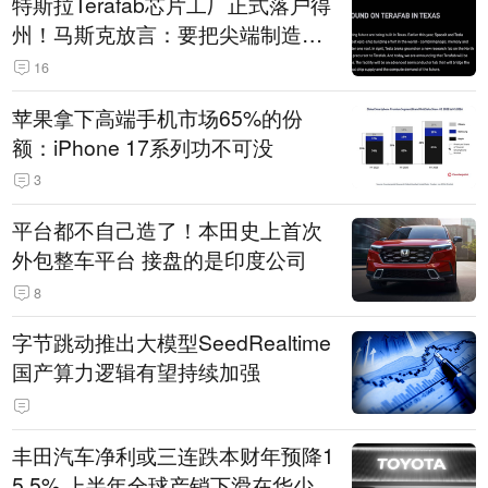
特斯拉Terafab芯片工厂正式落户得
州！马斯克放言：要把尖端制造带
回美国
16
苹果拿下高端手机市场65%的份
额：iPhone 17系列功不可没
3
平台都不自己造了！本田史上首次
外包整车平台 接盘的是印度公司
8
字节跳动推出大模型SeedRealtime
国产算力逻辑有望持续加强
丰田汽车净利或三连跌本财年预降1
5.5% 上半年全球产销下滑在华少卖