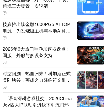
跨境三大场景一次说清
技嘉推出钛金雕1600PG5 AI TOP
电源：为发烧级主机与本地AI算力
打造旗舰供电方案
2026年6大热门手游加速器盘点：
国服、外服与多设备支持
时空回溯，热血归来！科加斯正式
登陆峡谷，英雄之力降临符文乱
斗！
TT语音深耕游戏社交，2026China
Joy四大IP联动引爆线下引流闭环