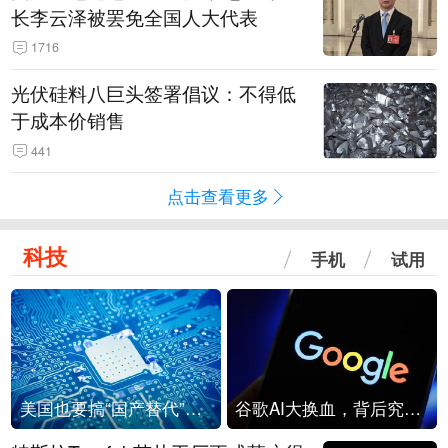
长李云泽被罢免全国人大代表
1716
光伏硅料八巨头签署倡议：不得低
于成本价销售
441
点击查看更多
科技
手机
试用
美国也要搞“国产替代”？先算清三笔账
谷歌AI大换血，背后究竟发生了什么？