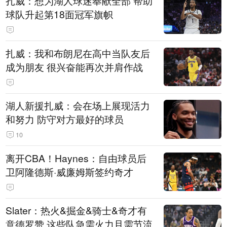
扎威：想为湖人球迷奉献全部 帮助
球队升起第18面冠军旗帜
扎威：我和布朗尼在高中当队友后
成为朋友 很兴奋能再次并肩作战
湖人新援扎威：会在场上展现活力
和努力 防守对方最好的球员
10
离开CBA！Haynes：自由球员后
卫阿隆德斯·威廉姆斯签约奇才
Slater：热火&掘金&骑士&奇才有
意德罗赞 这些队急需火力且需节流