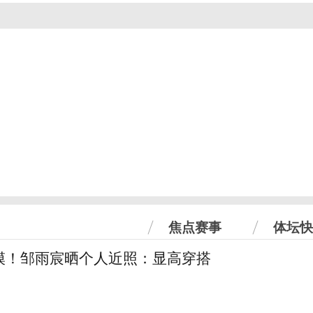
焦点赛事
体坛快
模！邹雨宸晒个人近照：显高穿搭