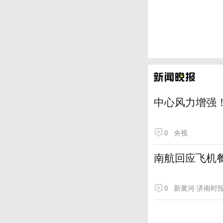
中心风力增强！
0
央视
南航回应飞机
0
新黄河·济南时