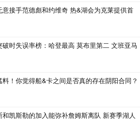
无意接手范德彪和约维奇 热&湖会为克莱提供首
突破时失误率榜：哈登最高 莫布里第二 文班亚马
猛料！你觉得船&卡之间是否真的存在阴阳合同？
斯和凯斯勒的加入能弥补詹姆斯离队 新赛季湖人