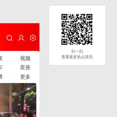
扫一扫
扫一扫
查看更多热点资讯
查看更多热点资讯
技
视频
车
星座
博
更多