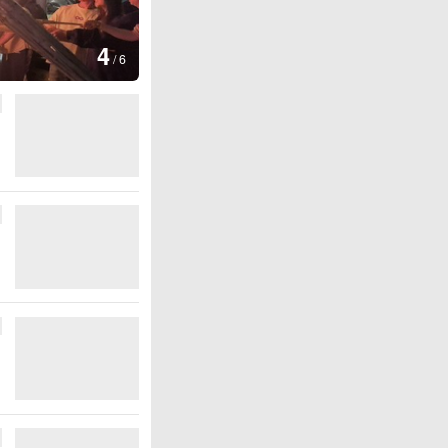
图集
4
江西铅山：千灯点亮葛仙村
/
6