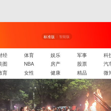
标准版
智能版
财经
体育
娱乐
军事
科
美图
NBA
房产
股票
汽
教育
女性
健康
精品
微