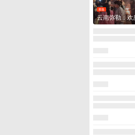
图集
云南弥勒：欢