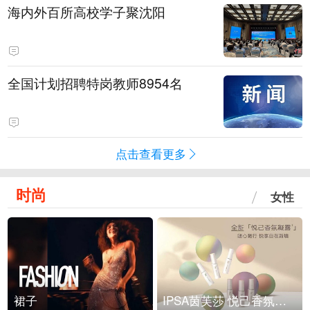
海内外百所高校学子聚沈阳
全国计划招聘特岗教师8954名
点击查看更多
时尚
女性
裙子
IPSA茵芙莎 悦己香氛凝露上市