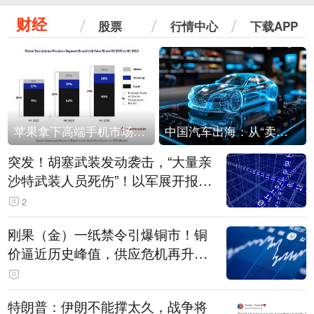
财经
股票
行情中心
下载APP
苹果拿下高端手机市场65%的份额：iPhone 17系列功不可没
中国汽车出海：从“卖出去”到“走进去”
突发！胡塞武装发动袭击，“大量亲
沙特武装人员死伤”！以军展开报复
性空袭
2
刚果（金）一纸禁令引爆铜市！铜
价逼近历史峰值，供应危机再升
级？
特朗普：伊朗不能撑太久，战争将