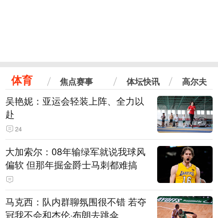
体育
焦点赛事
体坛快讯
高尔夫
吴艳妮：亚运会轻装上阵、全力以
赴
24
大加索尔：08年输绿军就说我球风
偏软 但那年掘金爵士马刺都难搞
马克西：队内群聊氛围很不错 若夺
冠我不会和杰伦·布朗去跳伞