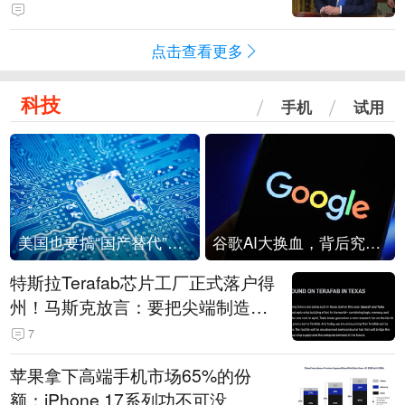
点击查看更多
科技
手机
试用
美国也要搞“国产替代”？先算清三笔账
谷歌AI大换血，背后究竟发生了什么？
特斯拉Terafab芯片工厂正式落户得
州！马斯克放言：要把尖端制造带
回美国
7
苹果拿下高端手机市场65%的份
额：iPhone 17系列功不可没