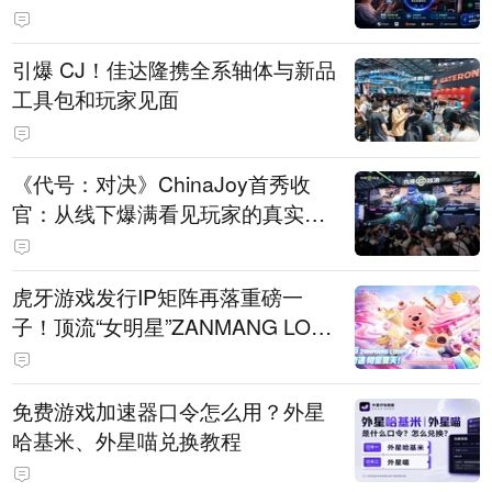
引爆 CJ！佳达隆携全系轴体与新品
工具包和玩家见面
《代号：对决》ChinaJoy首秀收
官：从线下爆满看见玩家的真实期
待
虎牙游戏发行IP矩阵再落重磅一
子！顶流“女明星”ZANMANG LOO
PY 正版3D消除手游《消消奇遇》
惊喜曝光
免费游戏加速器口令怎么用？外星
哈基米、外星喵兑换教程