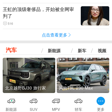
王虹的顶级奢侈品，开始被全网审
判了
516
点击查看更多
汽车
新能源
新车
视频
北京越野BJ30 旅行家
风云T9L 230 Max
新能源
SUV
MPV
轿车
更多