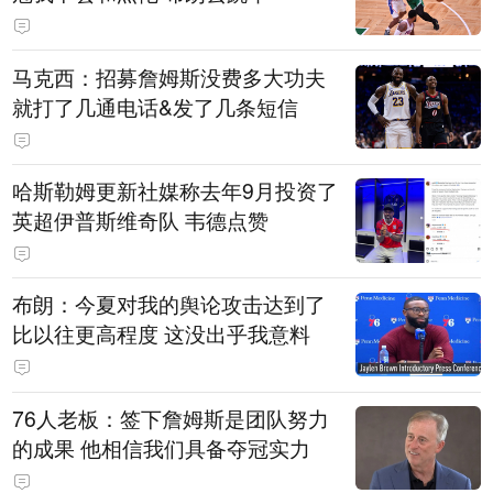
马克西：招募詹姆斯没费多大功夫
就打了几通电话&发了几条短信
哈斯勒姆更新社媒称去年9月投资了
英超伊普斯维奇队 韦德点赞
布朗：今夏对我的舆论攻击达到了
比以往更高程度 这没出乎我意料
76人老板：签下詹姆斯是团队努力
的成果 他相信我们具备夺冠实力