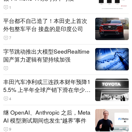
1
平台都不自己造了！本田史上首次
外包整车平台 接盘的是印度公司
7
字节跳动推出大模型SeedRealtime
国产算力逻辑有望持续加强
丰田汽车净利或三连跌本财年预降1
5.5% 上半年全球产销下滑在华少卖
14.3万辆
4
继 OpenAI、Anthropic 之后，Meta
AI 模型测试期间也发生“越界”事件
9