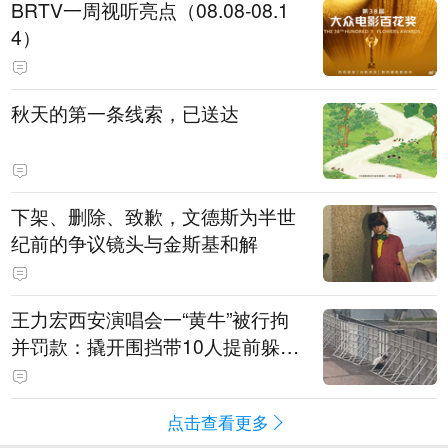
BRTV一周视听亮点（08.08-08.1
4）
秋天的第一条线索，已送达
下架、删除、致歉，文德斯为半世
纪前的争议镜头与金斯基和解
王力宏西安演唱会一“黄牛”被行拘
并罚款：撬开围挡带10人提前躲进
场馆清洁室，开唱前还没混入观众
席就被抓
点击查看更多