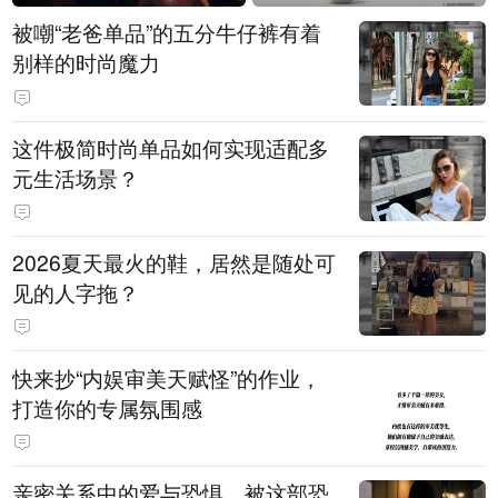
被嘲“老爸单品”的五分牛仔裤有着
别样的时尚魔力
这件极简时尚单品如何实现适配多
元生活场景？
2026夏天最火的鞋，居然是随处可
见的人字拖？
快来抄“内娱审美天赋怪”的作业，
打造你的专属氛围感
亲密关系中的爱与恐惧，被这部恐