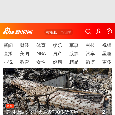
标准版
智能版
新闻
财经
体育
娱乐
军事
科技
视频
直播
美图
NBA
房产
股票
汽车
星座
小说
教育
女性
健康
精品
微博
更多
图集
2
美国斯波坎：野火烧毁700多所房屋
/
6