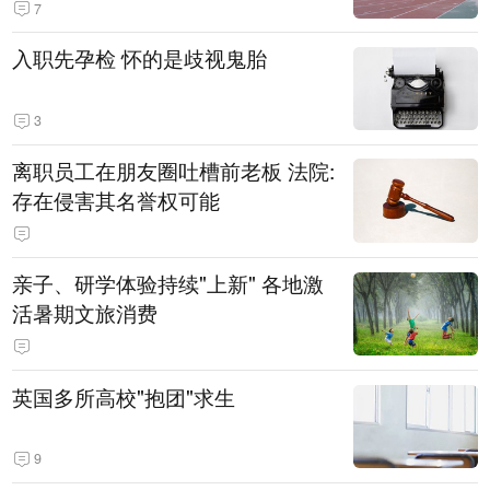
7
入职先孕检 怀的是歧视鬼胎
3
离职员工在朋友圈吐槽前老板 法院:
存在侵害其名誉权可能
亲子、研学体验持续"上新" 各地激
活暑期文旅消费
英国多所高校"抱团"求生
9