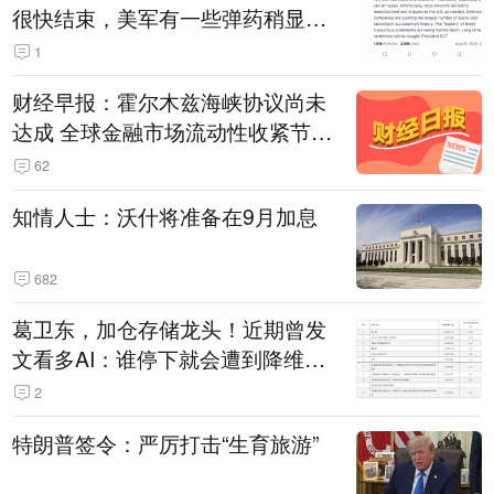
很快结束，美军有一些弹药稍显紧
张！伊朗公布拟议的海峡管理文本
1
财经早报：霍尔木兹海峡协议尚未
达成 全球金融市场流动性收紧节奏
暂缓
62
知情人士：沃什将准备在9月加息
682
葛卫东，加仓存储龙头！近期曾发
文看多AI：谁停下就会遭到降维打
击
2
特朗普签令：严厉打击“生育旅游”