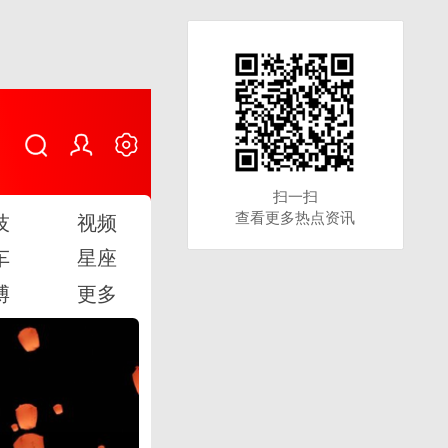
扫一扫
扫一扫
查看更多热点资讯
查看更多热点资讯
技
视频
车
星座
博
更多