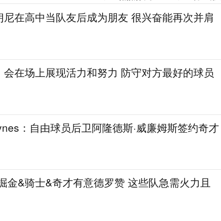
朗尼在高中当队友后成为朋友 很兴奋能再次并肩
：会在场上展现活力和努力 防守对方最好的球员
aynes：自由球员后卫阿隆德斯·威廉姆斯签约奇才
热火&掘金&骑士&奇才有意德罗赞 这些队急需火力且