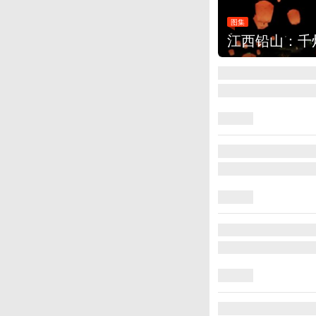
图集
江西铅山：千