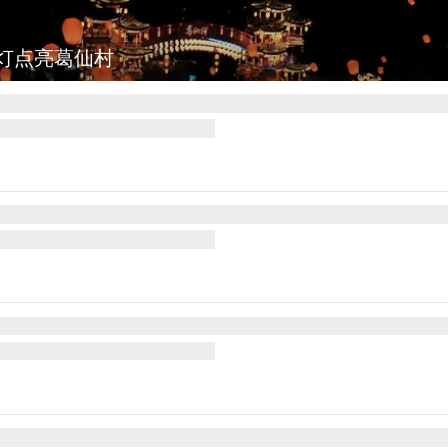
灯点亮葛仙村