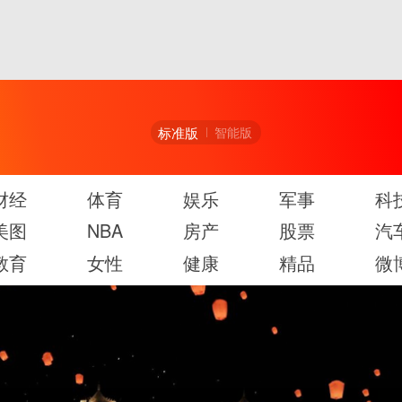
标准版
智能版
财经
体育
娱乐
军事
科
美图
NBA
房产
股票
汽
教育
女性
健康
精品
微