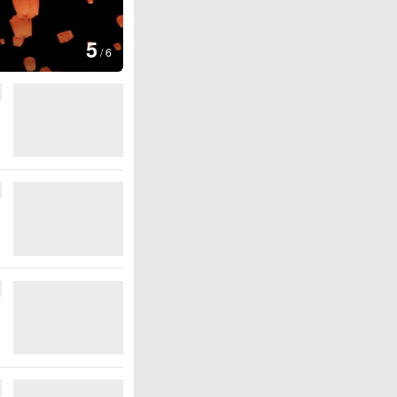
图集
5
上海：七彩稻田画迎最佳观赏期
/
6