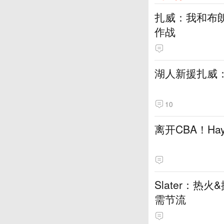
扎威：我和布
作战
湖人新援扎威
10
离开CBA！H
Slater：
需节流