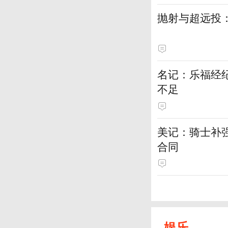
抛射与超远投
名记：乐福经
不足
美记：骑士补
合同
娱乐