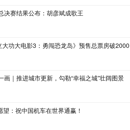
》总决赛结果公布：胡彦斌成歌王
大功大电影3：勇闯恐龙岛》预售总票房破2000
一画｜推进城市更新，勾勒“幸福之城”壮阔图景
日愿望：祝中国机车在世界通赢！