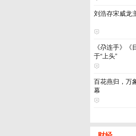
刘浩存宋威龙
《尕连手》《
于“上头”
百花燕归，万
幕
财经