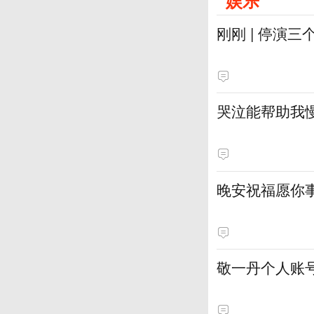
娱乐
刚刚 | 停演
哭泣能帮助我
晚安祝福愿你
敬一丹个人账