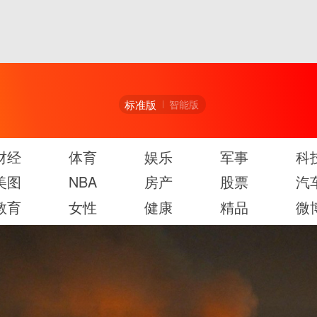
标准版
智能版
财经
体育
娱乐
军事
科
美图
NBA
房产
股票
汽
教育
女性
健康
精品
微