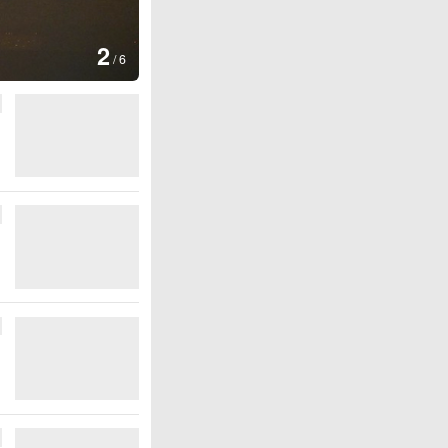
图集
2
美国：肯尼迪宣布医疗改革新举
/
6