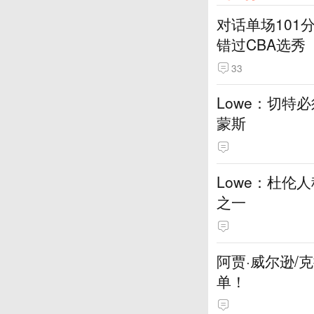
对话单场101
错过CBA选秀
33
Lowe：切特
蒙斯
Lowe：杜伦
之一
阿贾·威尔逊/
单！