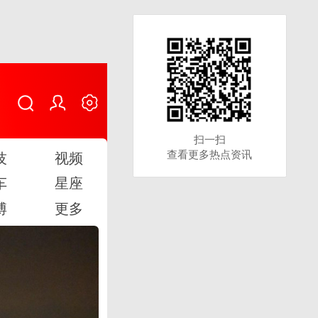
扫一扫
扫一扫
查看更多热点资讯
查看更多热点资讯
技
视频
车
星座
博
更多