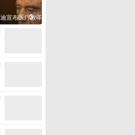
图集
3
云南普洱：乡村风光如画
/
6