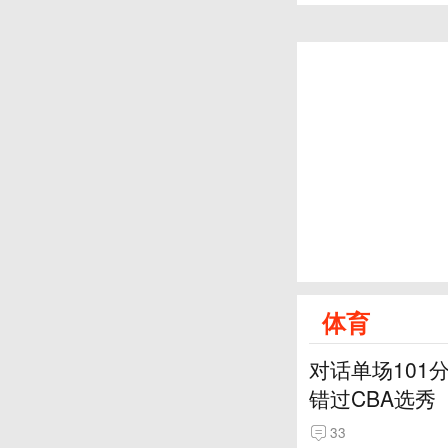
体育
对话单场101
错过CBA选秀
33