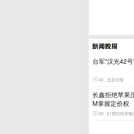
台军“汉光42号
40
北京日报
长鑫拒绝苹果压
M掌握定价权
20
21世纪经济报