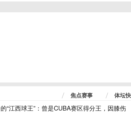
焦点赛事
体坛快
分的“江西球王”：曾是CUBA赛区得分王，因膝伤