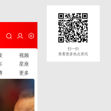
扫一扫
扫一扫
查看更多热点资讯
查看更多热点资讯
技
视频
车
星座
博
更多