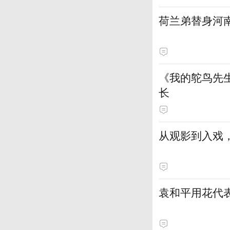
荷兰弟替身河
《我的鸵鸟先
长
从观影到入戏，
袁和平用花代