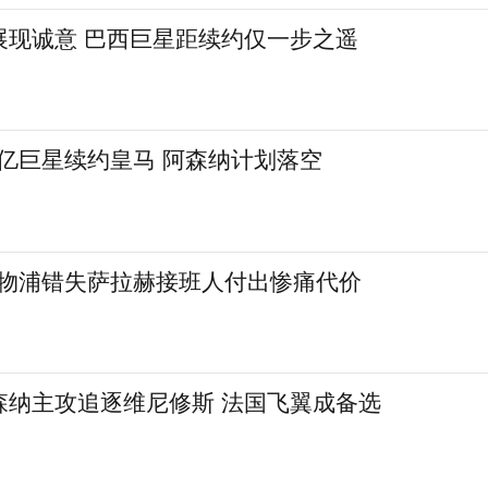
展现诚意 巴西巨星距续约仅一步之遥
4亿巨星续约皇马 阿森纳计划落空
利物浦错失萨拉赫接班人付出惨痛代价
森纳主攻追逐维尼修斯 法国飞翼成备选