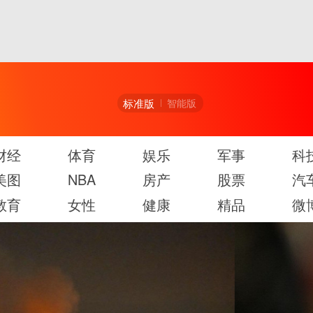
标准版
智能版
财经
体育
娱乐
军事
科
美图
NBA
房产
股票
汽
教育
女性
健康
精品
微