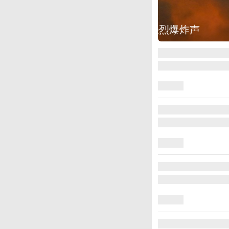
图集
美国：肯尼迪