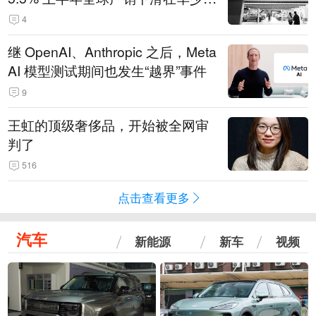
14.3万辆
4
继 OpenAI、Anthropic 之后，Meta
AI 模型测试期间也发生“越界”事件
9
王虹的顶级奢侈品，开始被全网审
判了
516
点击查看更多
汽车
新能源
新车
视频