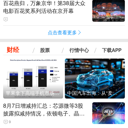
百花燕归，万象京华！第38届大众
电影百花奖系列活动在京开幕
点击查看更多
财经
股票
行情中心
下载APP
苹果拿下高端手机市场65%的份额：iPhone 17系列功不可没
中国汽车出海：从“卖出去”到“走进去”
8月7日增减持汇总：芯源微等3股
披露拟减持情况，依顿电子、晶华
微拟增持（表）
9