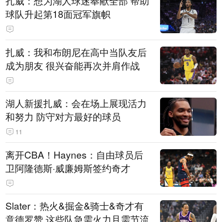
扎威：想为湖人球迷奉献全部 帮助
球队升起第18面冠军旗帜
扎威：我和布朗尼在高中当队友后
成为朋友 很兴奋能再次并肩作战
湖人新援扎威：会在场上展现活力
和努力 防守对方最好的球员
11
离开CBA！Haynes：自由球员后
卫阿隆德斯·威廉姆斯签约奇才
Slater：热火&掘金&骑士&奇才有
意德罗赞 这些队急需火力且需节流