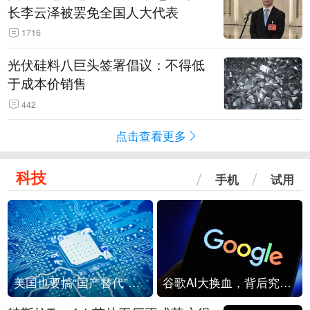
长李云泽被罢免全国人大代表
1716
光伏硅料八巨头签署倡议：不得低
于成本价销售
442
点击查看更多
科技
手机
试用
美国也要搞“国产替代”？先算清三笔账
谷歌AI大换血，背后究竟发生了什么？