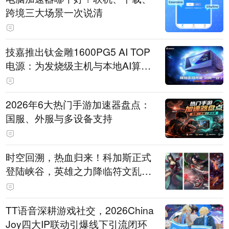
跨境三大场景一次说清
技嘉推出钛金雕1600PG5 AI TOP
电源：为发烧级主机与本地AI算力
打造旗舰供电方案
2026年6大热门手游加速器盘点：
国服、外服与多设备支持
时空回溯，热血归来！科加斯正式
登陆峡谷，英雄之力降临符文乱
斗！
TT语音深耕游戏社交，2026China
Joy四大IP联动引爆线下引流闭环