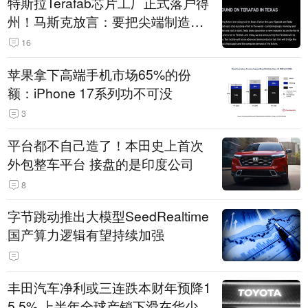
特斯拉Terafab芯片工厂正式落户得
州！马斯克放言：要把尖端制造带
回美国
16
苹果拿下高端手机市场65%的份
额：iPhone 17系列功不可没
3
平台都不自己造了！本田史上首次
外包整车平台 接盘的是印度公司
8
字节跳动推出大模型SeedRealtime
国产算力逻辑有望持续加强
丰田汽车净利或三连跌本财年预降1
5.5% 上半年全球产销下滑在华少卖