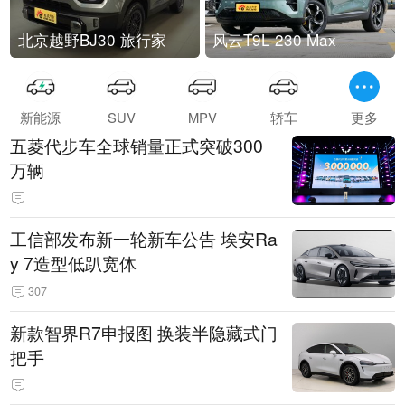
北京越野BJ30 旅行家
风云T9L 230 Max
新能源
SUV
MPV
轿车
更多
五菱代步车全球销量正式突破300
万辆
工信部发布新一轮新车公告 埃安Ra
y 7造型低趴宽体
307
新款智界R7申报图 换装半隐藏式门
把手