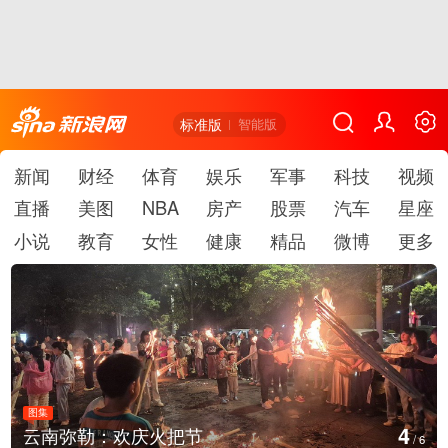
标准版
智能版
新闻
财经
体育
娱乐
军事
科技
视频
直播
美图
NBA
房产
股票
汽车
星座
小说
教育
女性
健康
精品
微博
更多
图集
5
江西铅山：千灯点亮葛仙村
/
6