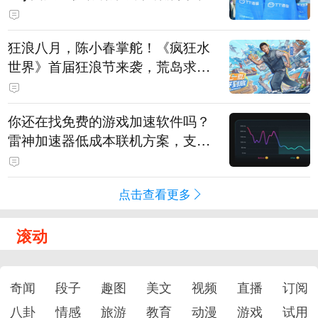
狂浪八月，陈小春掌舵！《疯狂水
世界》首届狂浪节来袭，荒岛求生
直播即将开启
你还在找免费的游戏加速软件吗？
雷神加速器低成本联机方案，支持
免费试用
点击查看更多
滚动
奇闻
段子
趣图
美文
视频
直播
订阅
八卦
情感
旅游
教育
动漫
游戏
试用