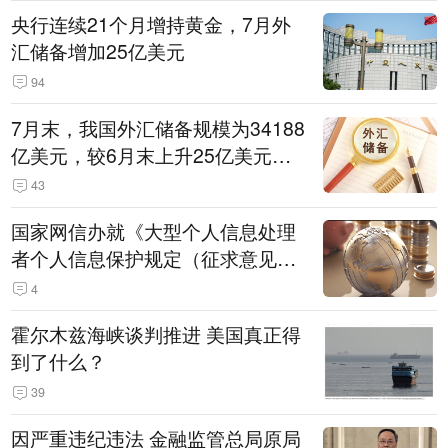
央行连续21个月增持黄金，7月外
汇储备增加25亿美元
94
7月末，我国外汇储备规模为34188
亿美元，较6月末上升25亿美元，
升幅为0.07%
43
国家网信办就《大型个人信息处理
者个人信息保护规定（征求意见
稿）》公开征求意见
4
霍尔木兹海峡谈判推进 美国真正得
到了什么？
39
因严重违纪违法 金融监管总局原局