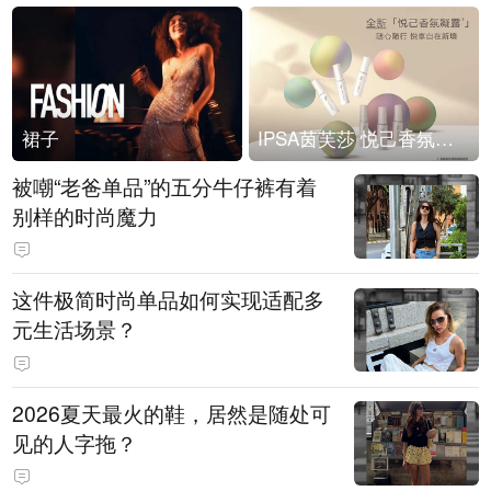
裙子
IPSA茵芙莎 悦己香氛凝露上市
被嘲“老爸单品”的五分牛仔裤有着
别样的时尚魔力
这件极简时尚单品如何实现适配多
元生活场景？
2026夏天最火的鞋，居然是随处可
见的人字拖？