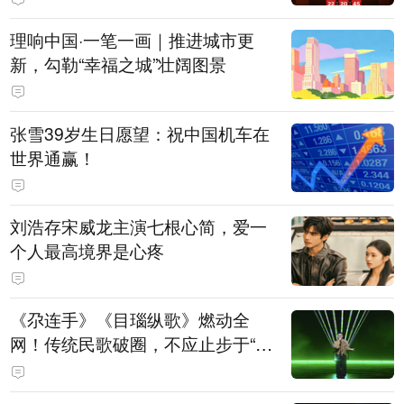
理响中国·一笔一画｜推进城市更
新，勾勒“幸福之城”壮阔图景
张雪39岁生日愿望：祝中国机车在
世界通赢！
刘浩存宋威龙主演七根心简，爱一
个人最高境界是心疼
《尕连手》《目瑙纵歌》燃动全
网！传统民歌破圈，不应止步于“上
头”