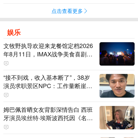
点击查看更多
娱乐
文牧野执导欢迎来龙餐馆定档2026
年8月11日，IMAX战争美食喜剧温
情上映
“接不到戏，收入基本断了”，38岁
演员求职景区NPC：工作量断崖式
下跌，留给我试错的时间不多了
姆巴佩首晒女友背影深情告白 西班
牙演员埃丝特·埃斯波西托因《名校
风暴》走红