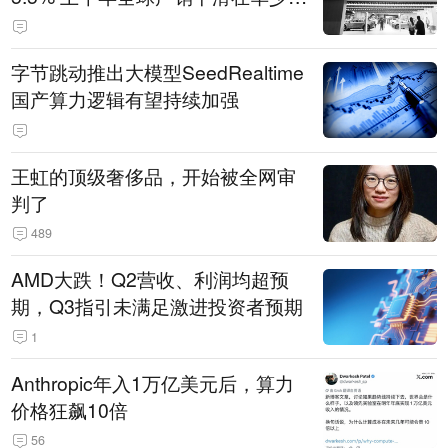
14.3万辆
字节跳动推出大模型SeedRealtime
国产算力逻辑有望持续加强
王虹的顶级奢侈品，开始被全网审
判了
489
AMD大跌！Q2营收、利润均超预
期，Q3指引未满足激进投资者预期
1
Anthropic年入1万亿美元后，算力
价格狂飙10倍
56