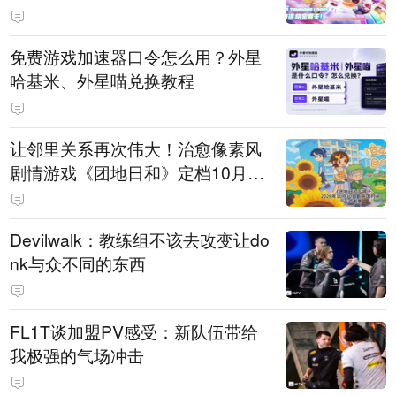
PY 正版3D消除手游《消消奇遇》
惊喜曝光
免费游戏加速器口令怎么用？外星
哈基米、外星喵兑换教程
让邻里关系再次伟大！治愈像素风
剧情游戏《团地日和》定档10月30
日发售
Devilwalk：教练组不该去改变让do
nk与众不同的东西
FL1T谈加盟PV感受：新队伍带给
我极强的气场冲击