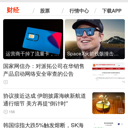
财经
股票
行情中心
下载APP
运营商干掉了流量卡，他们真的玩不起了
SpaceX火箭残骸撞击月球
国家网信办：对派拓公司在华销售
产品启动网络安全审查的公告
协议接近达成 伊朗披露海峡新航道
通行细节 美方再提“倒计时”
156
韩国综指大跌5%触发熔断，SK海