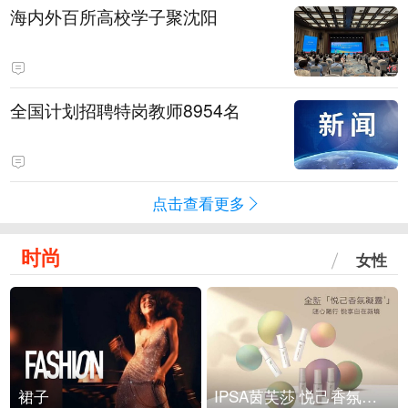
海内外百所高校学子聚沈阳
全国计划招聘特岗教师8954名
点击查看更多
时尚
女性
裙子
IPSA茵芙莎 悦己香氛凝露上市