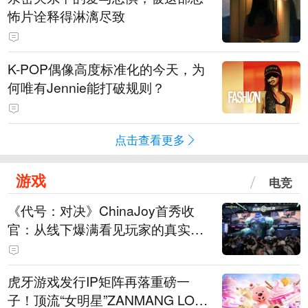
怖片诠释得淋漓尽致
K-POP偶像高度标准化的今天，为
何唯有Jennie能打破规则？
点击查看更多
游戏
电竞
《代号：对决》ChinaJoy首秀收
官：从线下爆满看见玩家的真实期
待
虎牙游戏发行IP矩阵再落重磅一
子！顶流“女明星”ZANMANG LOO