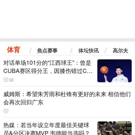
体育
焦点赛事
体坛快讯
高尔夫
对话单场101分的“江西球王”：曾是
CUBA赛区得分王，因膝伤错过CB
A选秀
32
威姆斯：希望朱芳雨和杜锋有更好的未来 相信他们
会再次回归广东
热媒：若当年设立年度最佳关键球
员&分区决赛MVP 韦德能当选吗？