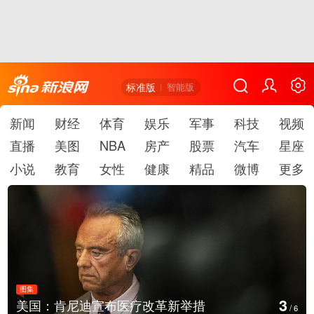
标准版
智能版
新闻
财经
体育
娱乐
军事
科技
视频
直播
美图
NBA
房产
股票
汽车
星座
小说
教育
女性
健康
精品
微博
更多
图集
4
美国：肯尼迪宣布医疗改革新举措
/
6