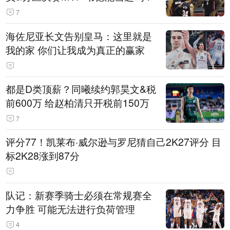
7
海佐尼亚长文告别皇马：这里就是
我的家 你们让我成为真正的赢家
都是D类顶薪？同曦续约郭昊文&税
前600万 给赵柏清只开税前150万
7
评分77！凯莱布·威尔逊与罗尼猜自己2K27评分 目
标2K28涨到87分
队记：新赛季骑士必须在常规赛全
力争胜 可能无法进行负荷管理
4