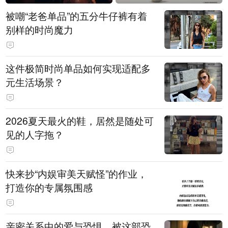
被嘲“老爸单品”的五分牛仔裤有着
别样的时尚魔力
这件极简时尚单品如何实现适配多
元生活场景？
2026夏天最火的鞋，居然是随处可
见的人字拖？
快来抄“内娱审美天赋怪”的作业，
打造你的专属氛围感
亲密关系中的爱与恐惧，被这部恐