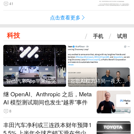
41
点击查看更多
科技
手机
试用
智己汽车App苹果端突然“下架”
谷歌AI权力格局一夜大洗牌
继 OpenAI、Anthropic 之后，Meta
AI 模型测试期间也发生“越界”事件
8
丰田汽车净利或三连跌本财年预降1
5.5% 上半年全球产销下滑在华少卖