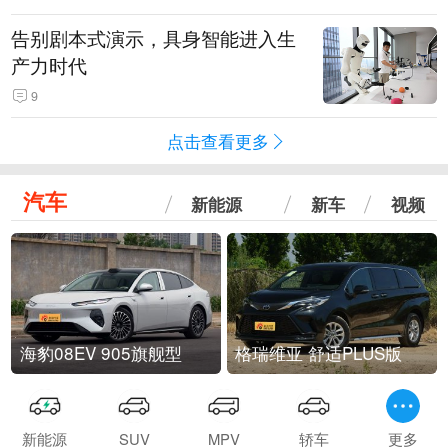
告别剧本式演示，具身智能进入生
产力时代
9
点击查看更多
汽车
新能源
新车
视频
海豹08EV 905旗舰型
格瑞维亚 舒适PLUS版
新能源
SUV
MPV
轿车
更多