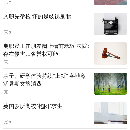
7
入职先孕检 怀的是歧视鬼胎
3
离职员工在朋友圈吐槽前老板 法院:
存在侵害其名誉权可能
亲子、研学体验持续"上新" 各地激
活暑期文旅消费
英国多所高校"抱团"求生
9