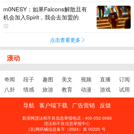
m0NESY：如果Falcons解散且有
机会加入Spirit，我会去加盟的
点击查看更多
滚动
奇闻
段子
趣图
美文
视频
直播
订阅
八卦
情感
旅游
教育
动漫
游戏
试用
导航
客户端下载
广告营销
反馈
新浪网违法和不良信息举报电话：400-052-0066
违法和不良信息举报中心
(京)网药械信息备字（2024）第 00220 号