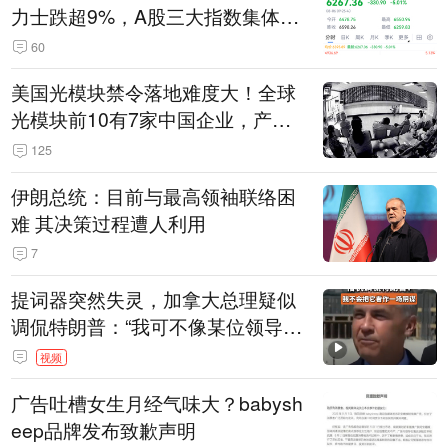
力士跌超9%，A股三大指数集体低
开
60
美国光模块禁令落地难度大！全球
光模块前10有7家中国企业，产业
界人士：想“脱钩”并不容易
125
伊朗总统：目前与最高领袖联络困
难 其决策过程遭人利用
7
提词器突然失灵，加拿大总理疑似
调侃特朗普：“我可不像某位领导
人，把这当成一场阴谋”，全场哄笑
视频
广告吐槽女生月经气味大？babysh
eep品牌发布致歉声明