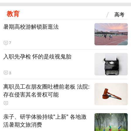
教育
高考
暑期高校游解锁新逛法
7
入职先孕检 怀的是歧视鬼胎
3
离职员工在朋友圈吐槽前老板 法院:
存在侵害其名誉权可能
亲子、研学体验持续"上新" 各地激
活暑期文旅消费