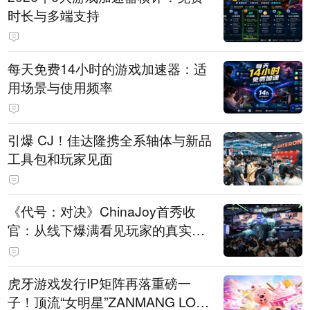
时长与多端支持
每天免费14小时的游戏加速器：适
用场景与使用频率
引爆 CJ！佳达隆携全系轴体与新品
工具包和玩家见面
《代号：对决》ChinaJoy首秀收
官：从线下爆满看见玩家的真实期
待
虎牙游戏发行IP矩阵再落重磅一
子！顶流“女明星”ZANMANG LOO