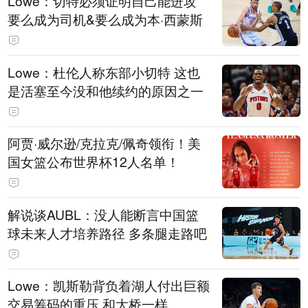
Lowe：切特必须证明自己能进攻
要么成为司机&要么成为本·西蒙斯
Lowe：杜伦人称东部小切特 这也
是活塞至今没和他续约的原因之一
阿贾·威尔逊/克拉克/佩奇领衔！美
国女篮公布世界杯12人名单！
解说谈AUBL：没人能断言中国篮
球未来人才培养路径 多条腿走路吧
Lowe：凯斯勒背负着湖人付出巨额
交易筹码的重压 和大桥一样