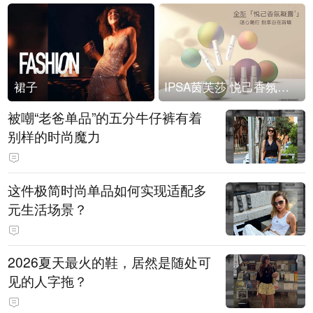
裙子
IPSA茵芙莎 悦己香氛凝露上市
被嘲“老爸单品”的五分牛仔裤有着
别样的时尚魔力
这件极简时尚单品如何实现适配多
元生活场景？
2026夏天最火的鞋，居然是随处可
见的人字拖？