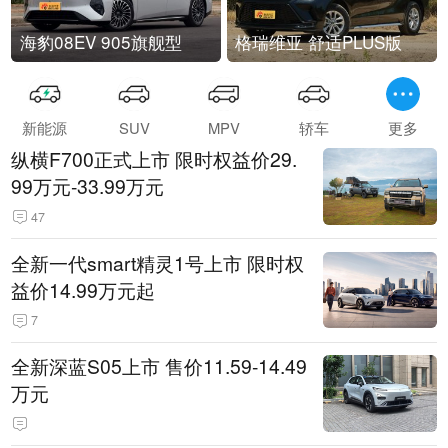
海豹08EV 905旗舰型
格瑞维亚 舒适PLUS版
新能源
SUV
MPV
轿车
更多
纵横F700正式上市 限时权益价29.
99万元-33.99万元
47
全新一代smart精灵1号上市 限时权
益价14.99万元起
7
全新深蓝S05上市 售价11.59-14.49
万元