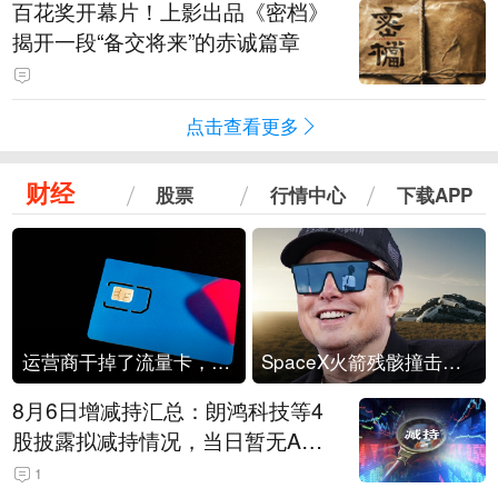
百花奖开幕片！上影出品《密档》
揭开一段“备交将来”的赤诚篇章
点击查看更多
财经
股票
行情中心
下载APP
运营商干掉了流量卡，他们真的玩不起了
SpaceX火箭残骸撞击月球
8月6日增减持汇总：朗鸿科技等4
股披露拟减持情况，当日暂无A股
公司披露拟增持情况（表）
1