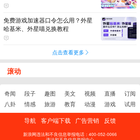
PY 正版3D消除手游《消消奇遇》
惊喜曝光
免费游戏加速器口令怎么用？外星
哈基米、外星喵兑换教程
点击查看更多
滚动
奇闻
段子
趣图
美文
视频
直播
订阅
八卦
情感
旅游
教育
动漫
游戏
试用
导航
客户端下载
广告营销
反馈
新浪网违法和不良信息举报电话：400-052-0066
违法和不良信息举报中心