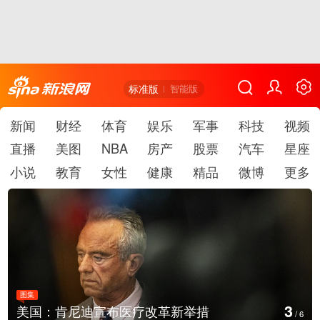
标准版
智能版
新闻
财经
体育
娱乐
军事
科技
视频
直播
美图
NBA
房产
股票
汽车
星座
小说
教育
女性
健康
精品
微博
更多
图集
4
新举措
云南普洱：乡村风光如画
/
6