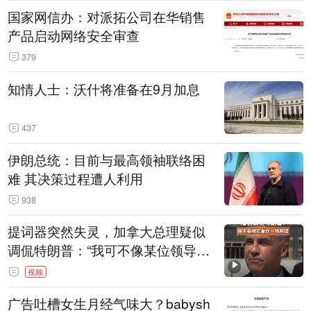
国家网信办：对派拓公司在华销售
产品启动网络安全审查
379
知情人士：沃什将准备在9月加息
437
伊朗总统：目前与最高领袖联络困
难 其决策过程遭人利用
938
提词器突然失灵，加拿大总理疑似
调侃特朗普：“我可不像某位领导
人，把这当成一场阴谋”，全场哄笑
视频
广告吐槽女生月经气味大？babysh