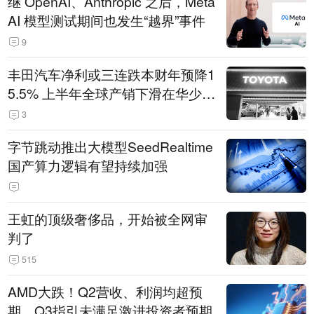
继 OpenAI、Anthropic 之后，Meta
AI 模型测试期间也发生“越界”事件
9
丰田汽车净利或三连跌本财年预降1
5.5% 上半年全球产销下滑在华少卖
14.3万辆
3
字节跳动推出大模型SeedRealtime
国产算力逻辑有望持续加强
王虹的顶级奢侈品，开始被全网审
判了
515
AMD大跌！Q2营收、利润均超预
期，Q3指引未满足激进投资者预期