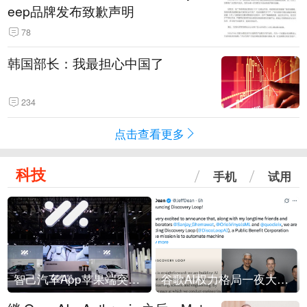
eep品牌发布致歉声明
78
韩国部长：我最担心中国了
234
点击查看更多
科技
手机
试用
智己汽车App苹果端突然“下架”
谷歌AI权力格局一夜大洗牌