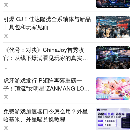
引爆 CJ！佳达隆携全系轴体与新品
工具包和玩家见面
《代号：对决》ChinaJoy首秀收
官：从线下爆满看见玩家的真实期
待
虎牙游戏发行IP矩阵再落重磅一
子！顶流“女明星”ZANMANG LOO
PY 正版3D消除手游《消消奇遇》
惊喜曝光
免费游戏加速器口令怎么用？外星
哈基米、外星喵兑换教程