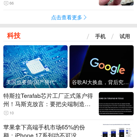
频情况不属实
66
点击查看更多
科技
手机
试用
美国也要搞“国产替代”？先算清三笔账
谷歌AI大换血，背后究竟发生了什么？
特斯拉Terafab芯片工厂正式落户得
州！马斯克放言：要把尖端制造带
回美国
10
苹果拿下高端手机市场65%的份
额：iPhone 17系列功不可没