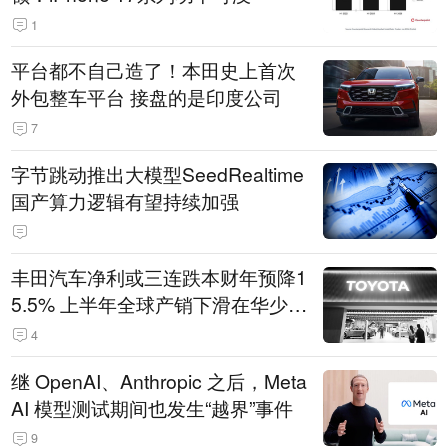
1
平台都不自己造了！本田史上首次
外包整车平台 接盘的是印度公司
7
字节跳动推出大模型SeedRealtime
国产算力逻辑有望持续加强
丰田汽车净利或三连跌本财年预降1
5.5% 上半年全球产销下滑在华少卖
14.3万辆
4
继 OpenAI、Anthropic 之后，Meta
AI 模型测试期间也发生“越界”事件
9