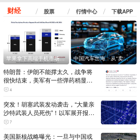
财经
股票
行情中心
下载APP
苹果拿下高端手机市场65%的份额：iPhone 17系列功不可没
中国汽车出海：从“卖出去”到“走进去”
特朗普：伊朗不能撑太久，战争将
很快结束，美军有一些弹药稍显紧
张！伊朗公布拟议的海峡管理文本
4
突发！胡塞武装发动袭击，“大量亲
沙特武装人员死伤”！以军展开报复
性空袭
7
美国新核战略曝光：一旦与中国或