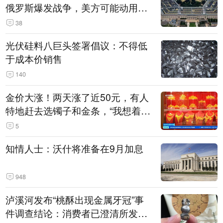
俄罗斯爆发战争，美方可能动用战
术核武器
38
光伏硅料八巨头签署倡议：不得低
于成本价销售
140
金价大涨！两天涨了近50元，有人
特地赶去选镯子和金条，“我想着买
起来可以保值，小批量进一些货”
5
知情人士：沃什将准备在9月加息
948
泸溪河发布“桃酥出现金属牙冠”事
件调查结论：消费者已澄清所发视