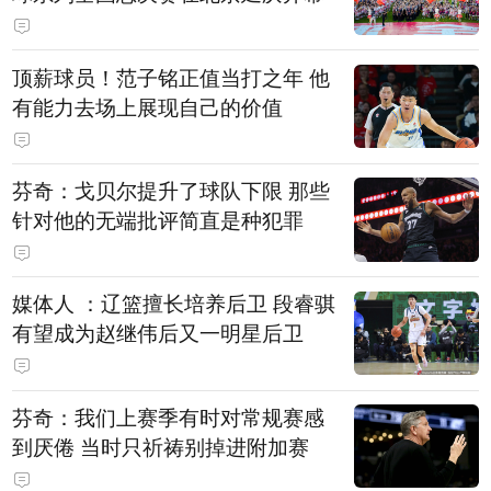
顶薪球员！范子铭正值当打之年 他
有能力去场上展现自己的价值
芬奇：戈贝尔提升了球队下限 那些
针对他的无端批评简直是种犯罪
媒体人 ：辽篮擅长培养后卫 段睿骐
有望成为赵继伟后又一明星后卫
芬奇：我们上赛季有时对常规赛感
到厌倦 当时只祈祷别掉进附加赛