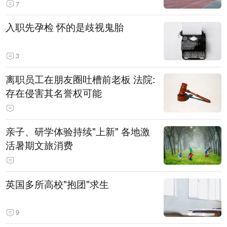
7
入职先孕检 怀的是歧视鬼胎
3
离职员工在朋友圈吐槽前老板 法院:
存在侵害其名誉权可能
亲子、研学体验持续"上新" 各地激
活暑期文旅消费
英国多所高校"抱团"求生
9