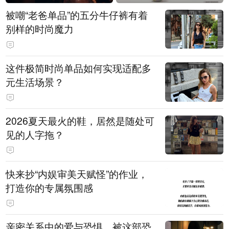
被嘲“老爸单品”的五分牛仔裤有着
别样的时尚魔力
这件极简时尚单品如何实现适配多
元生活场景？
2026夏天最火的鞋，居然是随处可
见的人字拖？
快来抄“内娱审美天赋怪”的作业，
打造你的专属氛围感
亲密关系中的爱与恐惧，被这部恐