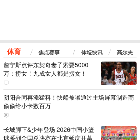
体育
焦点赛事
体坛快讯
高尔夫
詹宁斯点评东契奇妻子索要5000
万：捞女！九成女人都是捞女！
阴阳合同再添猛料！快船被曝通过主场屏幕制造商
偷偷给小卡数百万
长城脚下&少年登场 2026中国小篮
球系列全国总决赛在北京延庆开幕