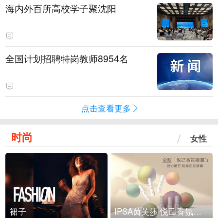
海内外百所高校学子聚沈阳
全国计划招聘特岗教师8954名
点击查看更多
时尚
女性
裙子
IPSA茵芙莎 悦己香氛凝露上市