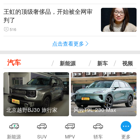
王虹的顶级奢侈品，开始被全网审
判了
516
点击查看更多
汽车
新能源
新车
视频
北京越野BJ30 旅行家
风云T9L 230 Max
新能源
SUV
MPV
轿车
更多