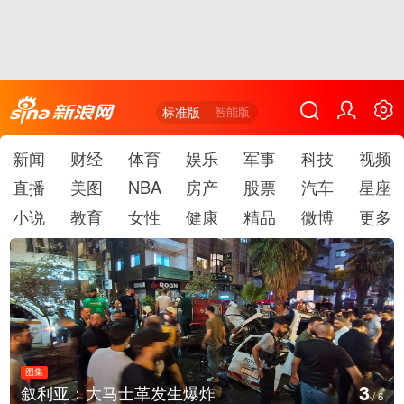
标准版
智能版
新闻
财经
体育
娱乐
军事
科技
视频
直播
美图
NBA
房产
股票
汽车
星座
小说
教育
女性
健康
精品
微博
更多
图集
3
叙利亚：大马士革发生爆炸
/
6