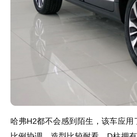
哈弗H2都不会感到陌生，该车应
比例协调，造型比较耐看，D柱拥有