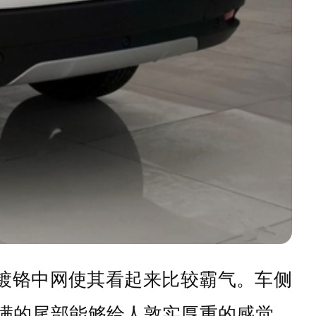
镀铬中网使其看起来比较霸气。车侧
饱满的尾部能够给人敦实厚重的感觉，