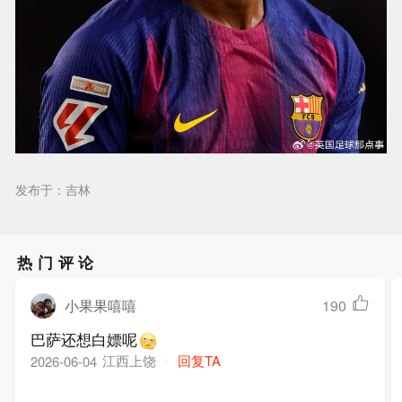
发布于：吉林
热门评论
小果果嘻嘻
190
巴萨还想白嫖呢
江西上饶
回复TA
2026-06-04