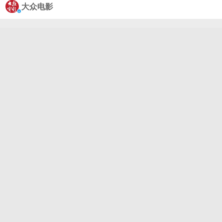
次奉献IMAX2D版本，为观众带来前所未有的观影体
大众电影
验，也将在上影节进行IMAX独家展映。 预告中，随
着女主角椿轻声呢喃出的“你还记得我吗”唤醒无数观
众与大鱼海棠相遇的记忆，在熟悉的画面与台词的交
映下，记忆中的场景逐渐展开，红色的大鱼划破天
际，海棠花如火般盛开，都将大家带回记忆中的那个
夏天。 影片曾于2016年上映，讲述了一段乎爱、勇气
与奇迹的故事，主创以十几万张手稿融合中国传统元
素，描绘出别样的大鱼世界，被不少观众赞为国产动
画美学的里程碑之作。#大鱼海棠十周年首次IMAX上
映#