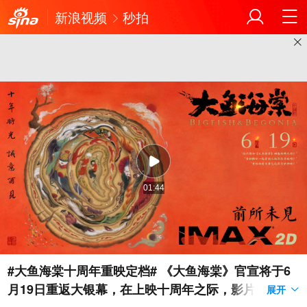
新浪视频
秒拍
01:44
#大鱼海棠十周年重映定档# 《大鱼海棠》官宣将于6
月19日重返大银幕，在上映十周年之际，影片还将首
展开