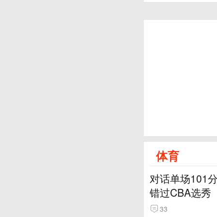
体育
对话单场101
错过CBA选秀
33