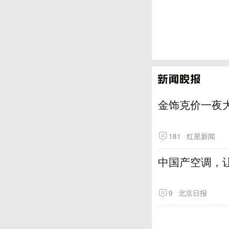
金饰克价一夜大
181
红星新闻
中国产空调，让
9
北京日报