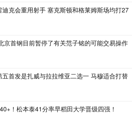
雷迪克会重用射手 塞克斯顿和格莱姆斯场均打27
 北京首钢目前暂停了有关范子铭的可能交易操作
第五首发是扎威与拉拉维亚二选一 马穆适合打替
个40+！松本泰41分率早稻田大学晋级四强！