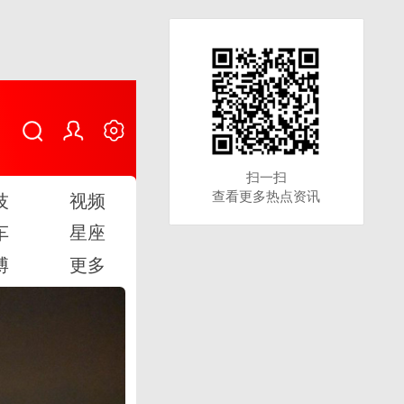
扫一扫
扫一扫
查看更多热点资讯
查看更多热点资讯
技
视频
车
星座
博
更多