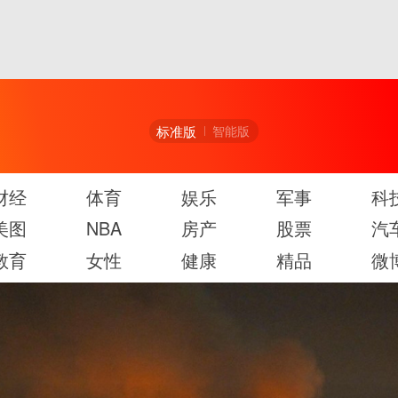
标准版
智能版
财经
体育
娱乐
军事
科
美图
NBA
房产
股票
汽
教育
女性
健康
精品
微