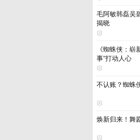
毛阿敏韩磊吴碧
揭晓
《蜘蛛侠：崭新
事”打动人心
不认账？蜘蛛
焕新归来！舞剧