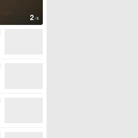
图集
2
美国：肯尼迪宣布医疗改革新举
/
6