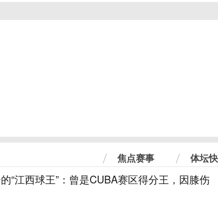
焦点赛事
体坛快
分的“江西球王”：曾是CUBA赛区得分王，因膝伤