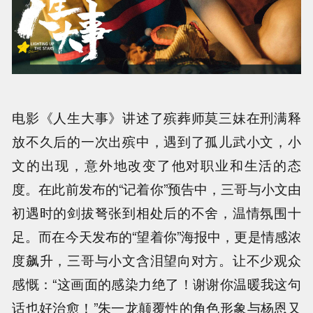
电影《人生大事》讲述了殡葬师莫三妹在刑满释
放不久后的一次出殡中，遇到了孤儿武小文，小
文的出现，意外地改变了他对职业和生活的态
度。
在此前发布的
“记着你”预告中，
三哥与小文
由
初遇时的剑拔弩张到相处后的不舍，温情氛围十
足。而在今天
发布的
“望着你”
海报中
，
更是情感浓
度飙升，
三哥与小文
含泪望向对方。让不少观众
感慨：
“这画面的感染力绝了！谢谢你温暖我这句
话也好治愈！”朱一龙颠覆性的角色形象与杨恩又