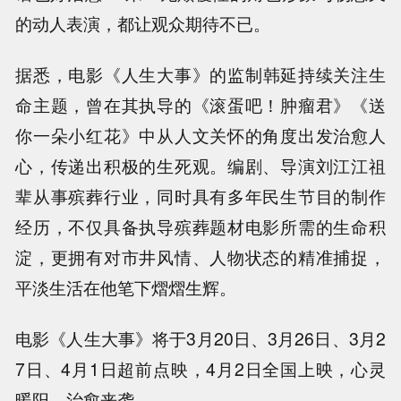
的动人表演，都让观众期待不已。
据悉，
电影《人生大事》
的监制
韩延
持续关注生
命主题
，
曾在其执导的
《滚蛋吧！肿瘤君》《送
你一朵小红花》
中
从
人文
关怀
的角度出发
治愈人
心
，
传递出积极的生死观
。
编剧、
导演刘江江祖
辈从事殡葬行业，
同时具有多年民生节目的制作
经历
，不仅具备执导殡葬题材
电影所需
的
生命积
淀
，更拥有
对市井风情、人物状态的精准捕捉
，
平淡生活在他笔下熠熠生辉
。
电影《人生大事》将于
3月20日、3月26日、3月2
7日、4月1日超前点映，4月2日全国上映，
心灵
暖阳
，
治愈来袭
。