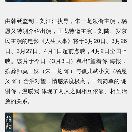
由
韩延监制，刘江江执导，朱一龙领衔主演，杨
恩又特别介绍出演，王戈特邀主演，刘陆、罗京
民主演
的
电影《人生大事》
将
于
3月20日、3月26
日、3月27日、4月1日超前点映
，
4月2日
全国上
映
。
该片于
今日（
3
月
3
日）释出
“望着你”
海报，
殡葬师
莫三妹（朱一龙
饰）与
孤儿
武小文（杨恩
又
饰）
含泪对望
，
情感浓度极高，
一句简单的
“谢
谢你，温暖我”体现了
两人之间相互依靠、相互治
愈的关系
。