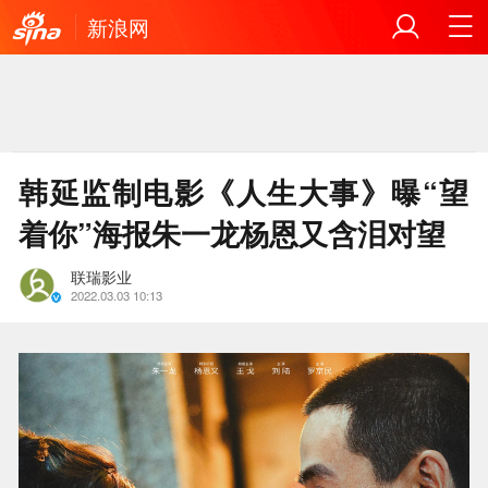
新浪网
韩延监制电影《人生大事》曝“望
着你”海报朱一龙杨恩又含泪对望
联瑞影业
2022.03.03 10:13