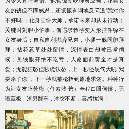
为令人直呼离谱。他软饭硬吃理所应当，花着女
友的钱但不懂感恩，还振振有词地反问道“我对你
不好吗”；化身画饼大师，承诺未来却从未行动；
关键时刻胆小怕事，偶遇求救秒变人形挂件躲在
女友身后；自私自利抛弃兄弟，小腿一躲同胞拜
拜；拈花惹草处处留情，深情表白却被巴掌伺
候；见钱眼开绝不吃亏，人命面前黄金才是真
爱；无能狂怒但秒跪认怂，上一秒还硬气大吼“我
要杀了你”，下一秒就被枪指到原地求饶。种种行
为让女友薛芳梅（任素汐 饰）全程白眼伺候，无
语至极。渣男翻车，冲突不断，喜感拉满！