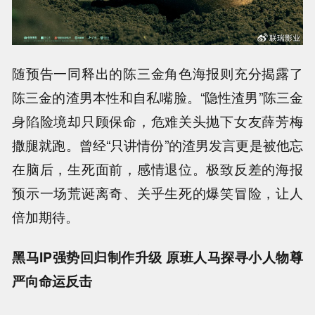
随预告一同释出的陈三金角色海报则充分揭露了
陈三金的渣男本性和自私嘴脸。“隐性渣男”陈三金
身陷险境却只顾保命，危难关头抛下女友薛芳梅
撒腿就跑。曾经“只讲情份”的渣男发言更是被他忘
在脑后，生死面前，感情退位。极致反差的海报
预示一场荒诞离奇、关乎生死的爆笑冒险，让人
倍加期待。
黑马IP强势回归制作升级 原班人马探寻小人物尊
严向命运反击