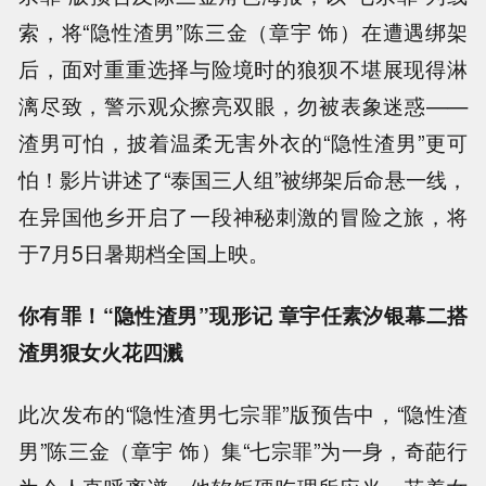
索，将“隐性渣男”陈三金（章宇 饰）在遭遇绑架
后，面对重重选择与险境时的狼狈不堪展现得淋
漓尽致，警示观众擦亮双眼，勿被表象迷惑——
渣男可怕，披着温柔无害外衣的“隐性渣男”更可
怕！影片讲述了“泰国三人组”被绑架后命悬一线，
在异国他乡开启了一段神秘刺激的冒险之旅，将
于7月5日暑期档全国上映。
你有罪！“隐性渣男”现形记 章宇任素汐银幕二搭
渣男狠女火花四溅
此次发布的“隐性渣男七宗罪”版预告中，“隐性渣
男”陈三金（章宇 饰）集“七宗罪”为一身，奇葩行