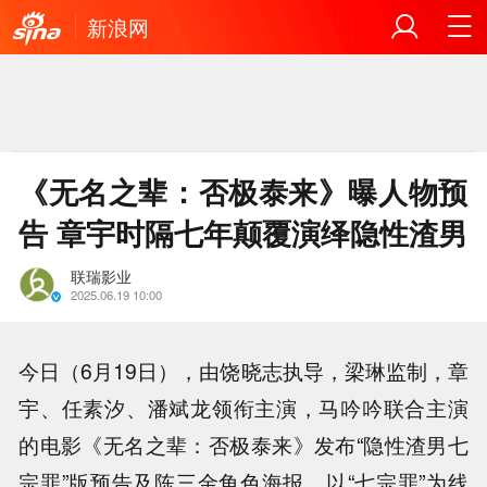
新浪网
《无名之辈：否极泰来》曝人物预
告 章宇时隔七年颠覆演绎隐性渣男
联瑞影业
2025.06.19 10:00
今日（6月19日），由饶晓志执导，梁琳监制，章
宇、任素汐、潘斌龙领衔主演，马吟吟联合主演
的电影《无名之辈：否极泰来》发布“隐性渣男七
宗罪”版预告及陈三金角色海报，以“七宗罪”为线