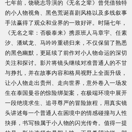
七年前，饶晓志导演的《无名之辈》曾凭借独特
的小人物视角、黑色荒诞喜剧风格以及多线叙事
手法赢得了观众和业界的一致好评。时隔七年，
《无名之辈：否极泰来》携原班人马章宇、任素
汐、潘斌龙、马吟吟重磅归来，不仅保留了熟悉
的黑色幽默，更延续了前作对小人物命运的深切
关注和探讨。影片将镜头继续对准普通人的不甘
与挣扎，并在故事内容和格局视野上全面升级，
让小人物走出贵州、走向世界，意外卷入一场发
生在泰国曼谷的惊险绑架案，在极端环境中展开
一段绝境求生、追寻尊严的冒险旅程，用真实镜
头讲述每一个普通人在困境中的情感碰撞与人性
抉择，书写独属于小人物的闪光传奇。值得一提