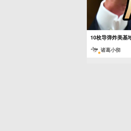
10枚导弹炸美
诸葛小彻