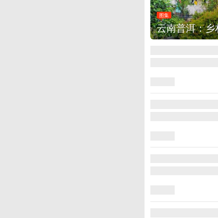
图集
云南普洱：乡