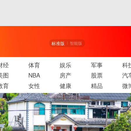
标准版
智能版
财经
体育
娱乐
军事
科
美图
NBA
房产
股票
汽
教育
女性
健康
精品
微