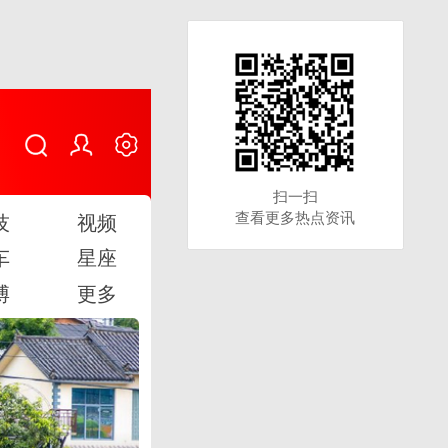
扫一扫
扫一扫
查看更多热点资讯
查看更多热点资讯
技
视频
车
星座
博
更多