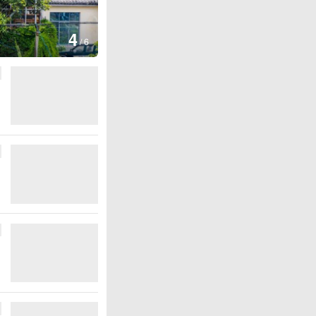
图集
4
安徽长丰：葡萄丰收采摘忙
/
6