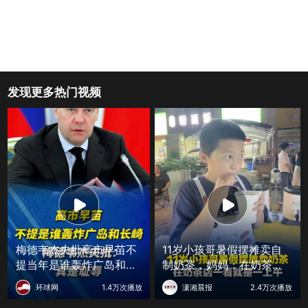
发现更多热门视频
梅德韦杰夫批高市早苗不
11岁小孩哥暑假摆摊卖自
提当年是谁轰炸广岛和长
制奶茶，妈妈：在奶茶店
崎：真是耻辱
能待一上午，看1小时回来
环球网
1.4万次播放
潇湘晨报
2.4万次播放
自己研究