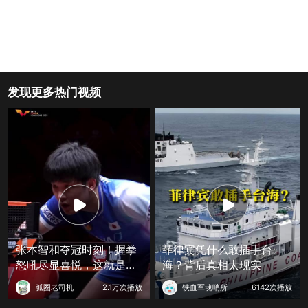
发现更多热门视频
张本智和夺冠时刻！握拳
菲律宾凭什么敢插手台
怒吼尽显喜悦，这就是赢
海？背后真相太现实
球的滋味
弧圈老司机
2.1万次播放
铁血军魂哨所
6142次播放