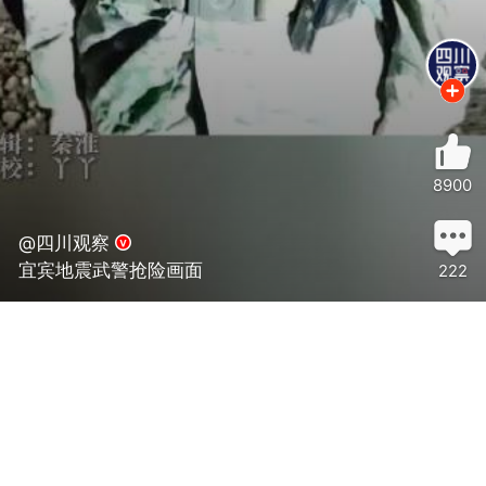
8900
@四川观察
宜宾地震武警抢险画面
222