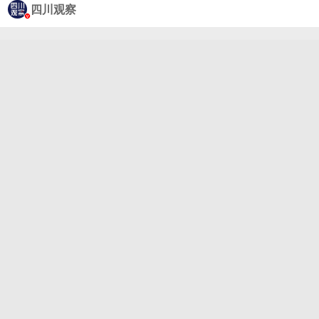
涝。在教育园区，最深处积水已达 7 米左右。贵港市
四川观察
高级中学、广西物流职业技术学院、博雅公学三所学
校，部分楼栋低层区域被淹，校内停水停电，大约有1
2000 名师生被困。现场集结了解放军、武警、消防和
民间救援力量的大批救援人员，驾驶冲锋舟在不断向
外转移被困师生。总台记者跟着消防员搭乘舟艇进入
校园内部↓↓目前贵港全市仅消防部门就投入了超过 1
000 名消防员和 100 多艘舟艇转移师生，其中包括来
自广东等外省增援来的队伍，他们的目标就是在今天
之内，务必要将被困师生全部转移。（央视新闻）