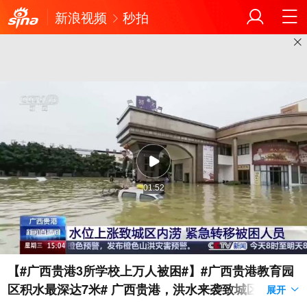
新浪视频
秒拍
01:52
【#广西贵港3所学校上万人被困#】#广西贵港教育园
区积水最深达7米# 广西贵港，洪水来袭致城区多处内
展开