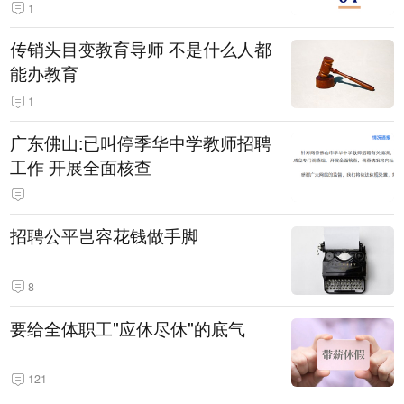
1
传销头目变教育导师 不是什么人都
能办教育
1
广东佛山:已叫停季华中学教师招聘
工作 开展全面核查
招聘公平岂容花钱做手脚
8
要给全体职工"应休尽休"的底气
121