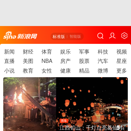
标准版
智能版
新闻
财经
体育
娱乐
军事
科技
视频
直播
美图
NBA
房产
股票
汽车
星座
小说
教育
女性
健康
精品
微博
更多
图集
5
江西铅山：千灯点亮葛仙村
/
6