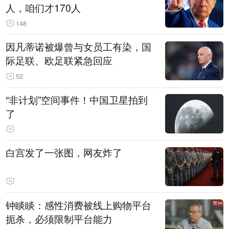
人，咱们才170人
148
因凡蒂诺被爆曾与女员工有染，国
际足联、欧足联紧急回应
52
“非计划”空间事件！中国卫星拍到
了
白宫发了一张图，网友炸了
钟睒睒：感性消费被线上购物平台
扼杀，必须限制平台能力