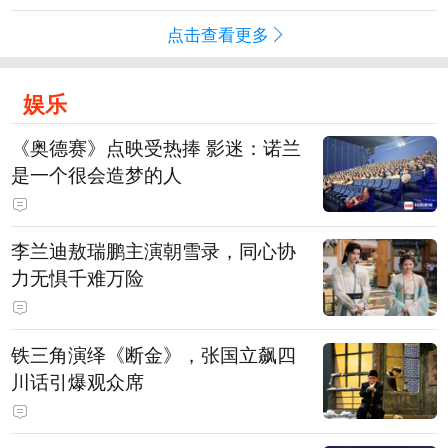
点击查看更多
娱乐
《奥德赛》点映受热捧 影迷：诺兰
是一个很会造梦的人
李兰迪敖瑞鹏主演朝雪录，同心协
力无惧千难万险
铁三角演绎《断金》，张国立飙四
川话引爆观众席