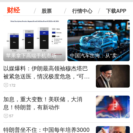
财经
股票
行情中心
下载APP
苹果拿下高端手机市场65%的份额：iPhone 17系列功不可没
中国汽车出海：从“卖出去”到“走进去”
以媒爆料：伊朗最高领袖穆杰塔巴
被紧急送医，情况极度危急，“可能
随时会死去”
172
加息，重大变数！美联储，大消
息！特朗普，有新动作
57
特朗普坐不住：中国每年培养3000