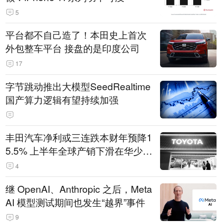
5
平台都不自己造了！本田史上首次
外包整车平台 接盘的是印度公司
17
字节跳动推出大模型SeedRealtime
国产算力逻辑有望持续加强
丰田汽车净利或三连跌本财年预降1
5.5% 上半年全球产销下滑在华少卖
14.3万辆
4
继 OpenAI、Anthropic 之后，Meta
AI 模型测试期间也发生“越界”事件
9