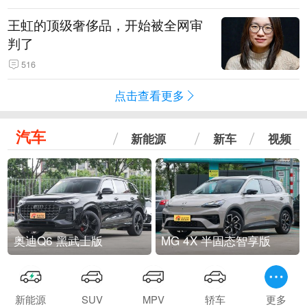
王虹的顶级奢侈品，开始被全网审
判了
516
点击查看更多
汽车
新能源
新车
视频
奥迪Q6 黑武士版
MG 4X 半固态智享版
新能源
SUV
MPV
轿车
更多