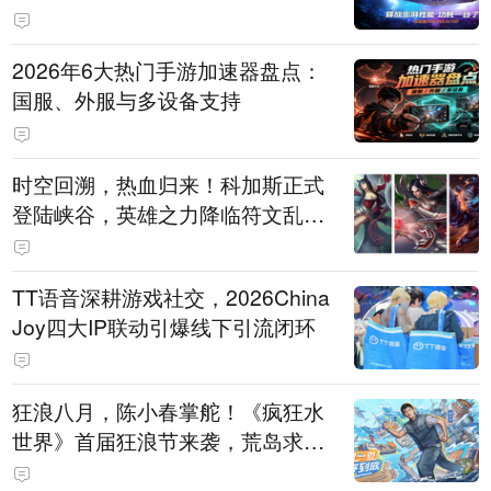
打造旗舰供电方案
2026年6大热门手游加速器盘点：
国服、外服与多设备支持
时空回溯，热血归来！科加斯正式
登陆峡谷，英雄之力降临符文乱
斗！
TT语音深耕游戏社交，2026China
Joy四大IP联动引爆线下引流闭环
狂浪八月，陈小春掌舵！《疯狂水
世界》首届狂浪节来袭，荒岛求生
直播即将开启