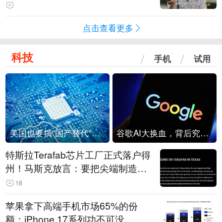
点击查看更多
科技
手机
试用
美国也要搞“国产替代”？先算清三笔账
谷歌AI大换血，背后究竟发生了什么？
特斯拉Terafab芯片工厂正式落户得
州！马斯克放言：要把尖端制造带
回美国
18
苹果拿下高端手机市场65%的份
额：iPhone 17系列功不可没