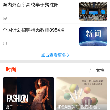
海内外百所高校学子聚沈阳
全国计划招聘特岗教师8954名
点击查看更多
时尚
女性
裙子
IPSA茵芙莎 悦己香氛凝露上市