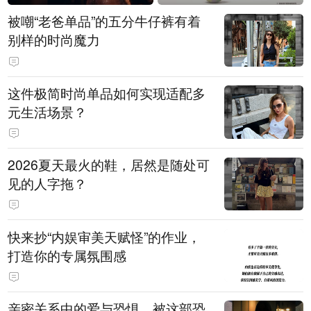
被嘲“老爸单品”的五分牛仔裤有着
别样的时尚魔力
这件极简时尚单品如何实现适配多
元生活场景？
2026夏天最火的鞋，居然是随处可
见的人字拖？
快来抄“内娱审美天赋怪”的作业，
打造你的专属氛围感
亲密关系中的爱与恐惧，被这部恐