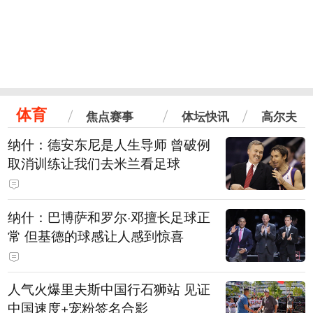
体育
焦点赛事
体坛快讯
高尔夫
纳什：德安东尼是人生导师 曾破例
取消训练让我们去米兰看足球
纳什：巴博萨和罗尔·邓擅长足球正
常 但基德的球感让人感到惊喜
人气火爆里夫斯中国行石狮站 见证
中国速度+宠粉签名合影