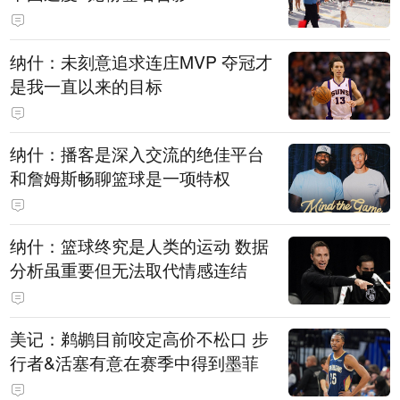
纳什：未刻意追求连庄MVP 夺冠才
是我一直以来的目标
纳什：播客是深入交流的绝佳平台
和詹姆斯畅聊篮球是一项特权
纳什：篮球终究是人类的运动 数据
分析虽重要但无法取代情感连结
美记：鹈鹕目前咬定高价不松口 步
行者&活塞有意在赛季中得到墨菲