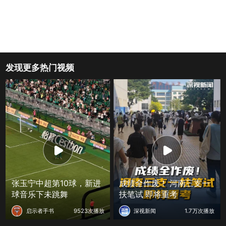
发现更多热门视频
张玉宁中超第10球，新进
成绩全作废！ 河南三支一
球音乐下未跳舞
扶笔试 即将重考
启示者手书
9523次播放
深视新闻
1.7万次播放