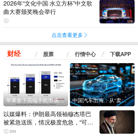
2026年“文化中国·水立方杯”中文歌
曲大赛颁奖晚会举行
点击查看更多
财经
股票
行情中心
下载APP
苹果拿下高端手机市场65%的份额：iPhone 17系列功不可没
中国汽车出海：从“卖出去”到“走进去”
以媒爆料：伊朗最高领袖穆杰塔巴
被紧急送医，情况极度危急，“可能
随时会死去”
204