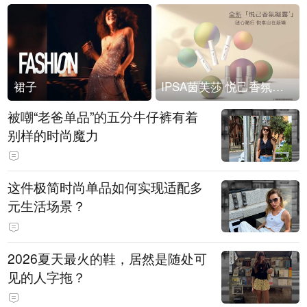
裙子
IPSA茵芙莎 悦己香氛凝露上市
被嘲“老爸单品”的五分牛仔裤有着
别样的时尚魔力
这件极简时尚单品如何实现适配多
元生活场景？
2026夏天最火的鞋，居然是随处可
见的人字拖？