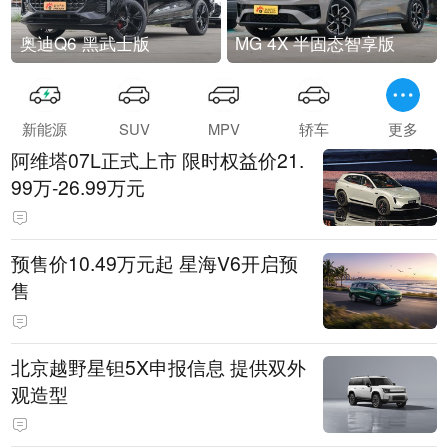
奥迪Q6 黑武士版
MG 4X 半固态智享版
新能源
SUV
MPV
轿车
更多
阿维塔07L正式上市 限时权益价21.
99万-26.99万元
预售价10.49万元起 星海V6开启预
售
北京越野星钽5X申报信息 提供双外
观造型