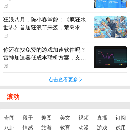
狂浪八月，陈小春掌舵！《疯狂水
世界》首届狂浪节来袭，荒岛求生
直播即将开启
你还在找免费的游戏加速软件吗？
雷神加速器低成本联机方案，支持
免费试用
点击查看更多
滚动
奇闻
段子
趣图
美文
视频
直播
订阅
八卦
情感
旅游
教育
动漫
游戏
试用