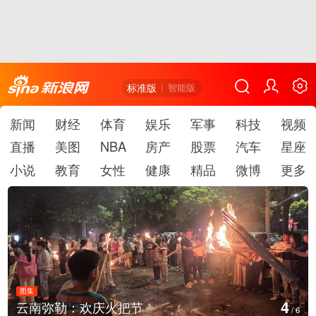
标准版
智能版
新闻
财经
体育
娱乐
军事
科技
视频
直播
美图
NBA
房产
股票
汽车
星座
小说
教育
女性
健康
精品
微博
更多
图集
5
江西铅山：千灯点亮葛仙村
/
6