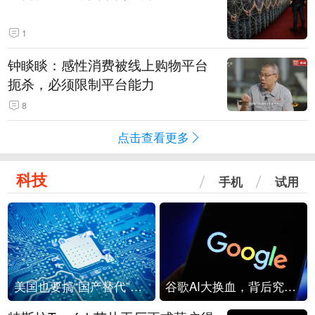
1
钟睒睒：感性消费被线上购物平台
扼杀，必须限制平台能力
8
点击查看更多
科技
手机
试用
美国也要搞“国产替代”？先算清三笔账
谷歌AI大换血，背后究竟发生了什么？