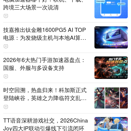
跨境三大场景一次说清
技嘉推出钛金雕1600PG5 AI TOP
电源：为发烧级主机与本地AI算力
打造旗舰供电方案
2026年6大热门手游加速器盘点：
国服、外服与多设备支持
时空回溯，热血归来！科加斯正式
登陆峡谷，英雄之力降临符文乱
斗！
TT语音深耕游戏社交，2026China
Joy四大IP联动引爆线下引流闭环