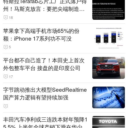
特斯拉Terafab芯片工厂正式落户得
州！马斯克放言：要把尖端制造带
回美国
18
苹果拿下高端手机市场65%的份
额：iPhone 17系列功不可没
5
平台都不自己造了！本田史上首次
外包整车平台 接盘的是印度公司
17
字节跳动推出大模型SeedRealtime
国产算力逻辑有望持续加强
丰田汽车净利或三连跌本财年预降1
5.5% 上半年全球产销下滑在华少卖