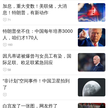
加息，重大变数！美联储，大消
息！特朗普，有新动作
71
特朗普坐不住：中国每年培养3000
人，咱们才170人
160
因凡蒂诺被爆曾与女员工有染，国
际足联、欧足联紧急回应
58
“非计划”空间事件！中国卫星拍到
了
白宫发了一张图，网友炸了