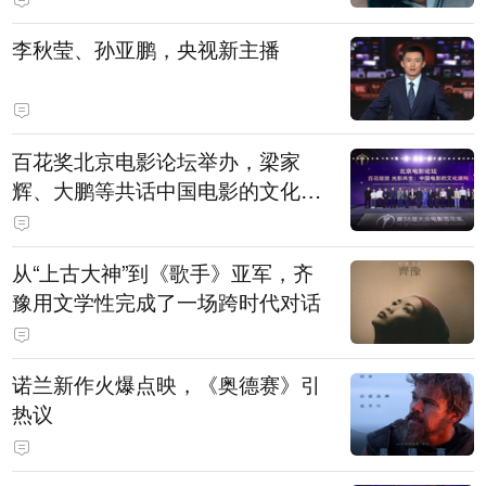
白，主演均为广州本土演员
李秋莹、孙亚鹏，央视新主播
百花奖北京电影论坛举办，梁家
辉、大鹏等共话中国电影的文化建
构
从“上古大神”到《歌手》亚军，齐
豫用文学性完成了一场跨时代对话
诺兰新作火爆点映，《奥德赛》引
热议