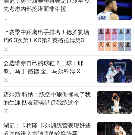
美记：勇士新赛季将会是过渡年 优
先考虑内部挖潜而非引援
上赛季中距离出手排名！德罗赞场
均6.3次第1 KD第2 英格拉姆第3
会选谁穿自己的球鞋？三球：耶
稣、马丁·路德·金、马尔科姆·X
迈尔斯·特纳：练空中瑜伽拯救了我
的生涯 队友还会调侃我练这个
湖记：卡梅隆·卡尔训练营表现好些
或许能进入雷迪克的轮换阵容