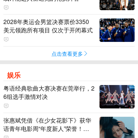
2028年奥运会男篮决赛票价3350
美元领跑所有项目 仅次于开闭幕式
点击查看更多
娱乐
粤语经典歌曲大赛决赛在莞举行，2
6组选手激情对决
张惠斌凭借《在少女花影下》获华
语青年电影周“年度新人”荣誉！该
电影全程在广州取景，采用粤语对