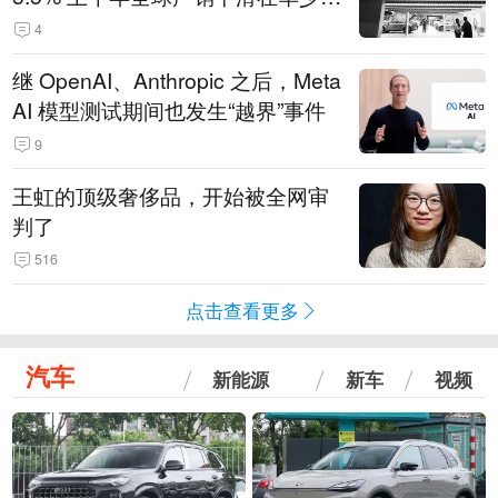
14.3万辆
4
继 OpenAI、Anthropic 之后，Meta
AI 模型测试期间也发生“越界”事件
9
王虹的顶级奢侈品，开始被全网审
判了
516
点击查看更多
汽车
新能源
新车
视频