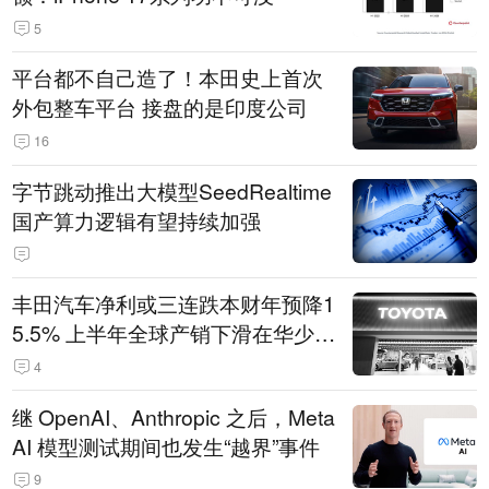
5
平台都不自己造了！本田史上首次
外包整车平台 接盘的是印度公司
16
字节跳动推出大模型SeedRealtime
国产算力逻辑有望持续加强
丰田汽车净利或三连跌本财年预降1
5.5% 上半年全球产销下滑在华少卖
14.3万辆
4
继 OpenAI、Anthropic 之后，Meta
AI 模型测试期间也发生“越界”事件
9