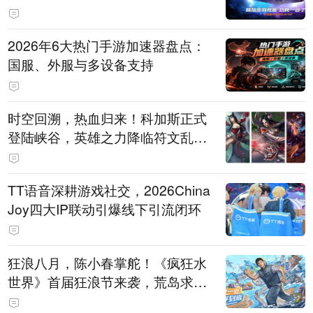
打造旗舰供电方案
2026年6大热门手游加速器盘点：
国服、外服与多设备支持
时空回溯，热血归来！科加斯正式
登陆峡谷，英雄之力降临符文乱
斗！
TT语音深耕游戏社交，2026China
Joy四大IP联动引爆线下引流闭环
狂浪八月，陈小春掌舵！《疯狂水
世界》首届狂浪节来袭，荒岛求生
直播即将开启