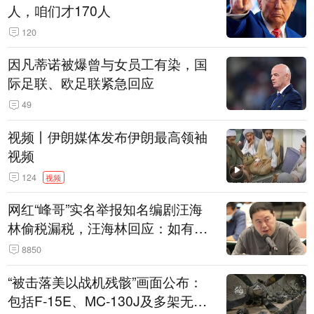
人，咱们才170人
120
因凡蒂诺被爆曾与女员工有染，国
际足联、欧足联紧急回应
49
视频丨伊朗媒体发布伊朗最高领袖
视频
124
视频
网红“峰哥”实名举报知名编剧汪海
林偷税漏税，汪海林回应：如有违
法行为，相关机构自会进行评判和
8850
处理
“被击落美以战机残骸”画面公布：
包括F-15E、MC-130J及多架无人