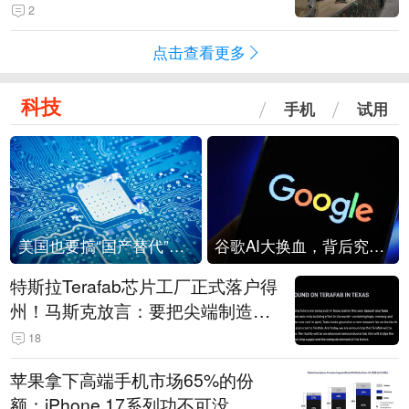
机
2
点击查看更多
科技
手机
试用
美国也要搞“国产替代”？先算清三笔账
谷歌AI大换血，背后究竟发生了什么？
特斯拉Terafab芯片工厂正式落户得
州！马斯克放言：要把尖端制造带
回美国
18
苹果拿下高端手机市场65%的份
额：iPhone 17系列功不可没