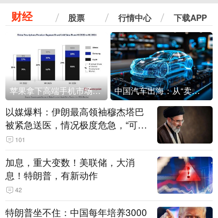
财经
股票
行情中心
下载APP
苹果拿下高端手机市场65%的份额：iPhone 17系列功不可没
中国汽车出海：从“卖出去”到“走进去”
以媒爆料：伊朗最高领袖穆杰塔巴
被紧急送医，情况极度危急，“可能
随时会死去”
101
加息，重大变数！美联储，大消
息！特朗普，有新动作
42
特朗普坐不住：中国每年培养3000