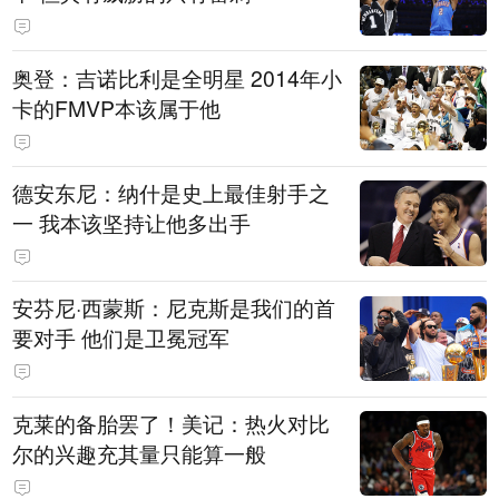
奥登：吉诺比利是全明星 2014年小
卡的FMVP本该属于他
德安东尼：纳什是史上最佳射手之
一 我本该坚持让他多出手
安芬尼·西蒙斯：尼克斯是我们的首
要对手 他们是卫冕冠军
克莱的备胎罢了！美记：热火对比
尔的兴趣充其量只能算一般