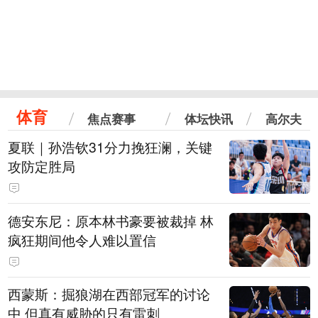
体育
焦点赛事
体坛快讯
高尔夫
夏联｜孙浩钦31分力挽狂澜，关键
攻防定胜局
德安东尼：原本林书豪要被裁掉 林
疯狂期间他令人难以置信
西蒙斯：掘狼湖在西部冠军的讨论
中 但真有威胁的只有雷刺