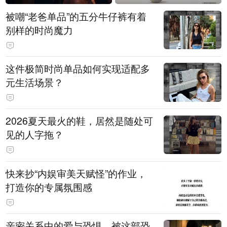
被嘲“老爸单品”的五分牛仔裤有着
别样的时尚魔力
这件极简时尚单品如何实现适配多
元生活场景？
2026夏天最火的鞋，居然是随处可
见的人字拖？
快来抄“内娱审美天赋怪”的作业，
打造你的专属氛围感
亲密关系中的爱与恐惧，被这部恐