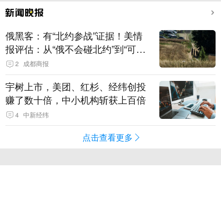
俄黑客：有“北约参战”证据！美情
报评估：从“俄不会碰北约”到“可能
发动有限攻击”
2
成都商报
宇树上市，美团、红杉、经纬创投
赚了数十倍，中小机构斩获上百倍
4
中新经纬
点击查看更多