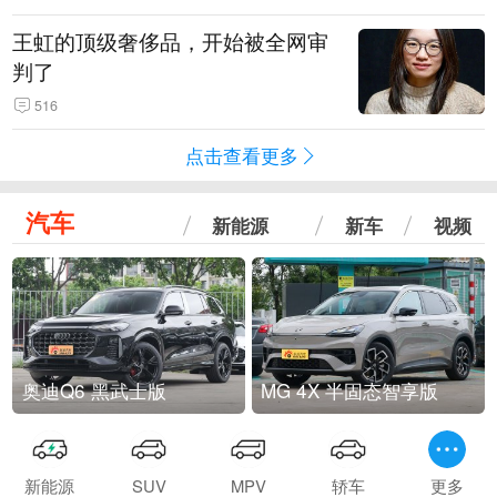
王虹的顶级奢侈品，开始被全网审
判了
516
点击查看更多
汽车
新能源
新车
视频
奥迪Q6 黑武士版
MG 4X 半固态智享版
新能源
SUV
MPV
轿车
更多