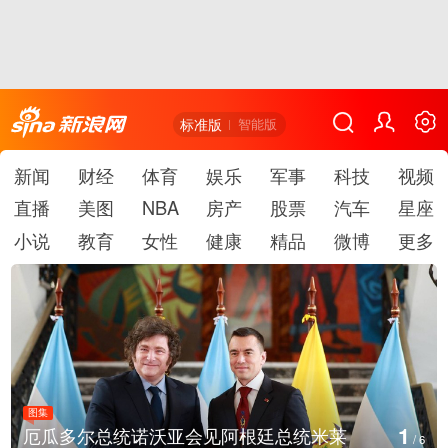
标准版
智能版
新闻
财经
体育
娱乐
军事
科技
视频
直播
美图
NBA
房产
股票
汽车
星座
小说
教育
女性
健康
精品
微博
更多
图集
2
美国斯波坎：野火烧毁700多所房屋
/
6