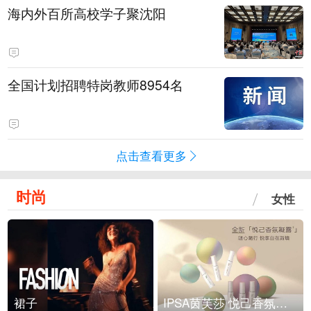
海内外百所高校学子聚沈阳
全国计划招聘特岗教师8954名
点击查看更多
时尚
女性
裙子
IPSA茵芙莎 悦己香氛凝露上市