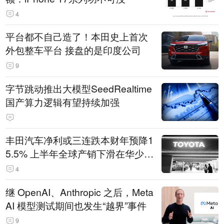
4
平台都不自己造了！本田史上首次
外包整车平台 接盘的是印度公司
9
字节跳动推出大模型SeedRealtime
国产算力逻辑有望持续加强
丰田汽车净利或三连跌本财年预降1
5.5% 上半年全球产销下滑在华少卖
14.3万辆
4
继 OpenAI、Anthropic 之后，Meta
AI 模型测试期间也发生“越界”事件
9