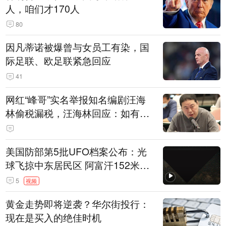
人，咱们才170人
80
因凡蒂诺被爆曾与女员工有染，国
际足联、欧足联紧急回应
41
网红“峰哥”实名举报知名编剧汪海
林偷税漏税，汪海林回应：如有违
法行为，相关机构自会进行评判和
处理
美国防部第5批UFO档案公布：光
球飞掠中东居民区 阿富汗152米三
角形遮蔽星光
5
视频
黄金走势即将逆袭？华尔街投行：
现在是买入的绝佳时机