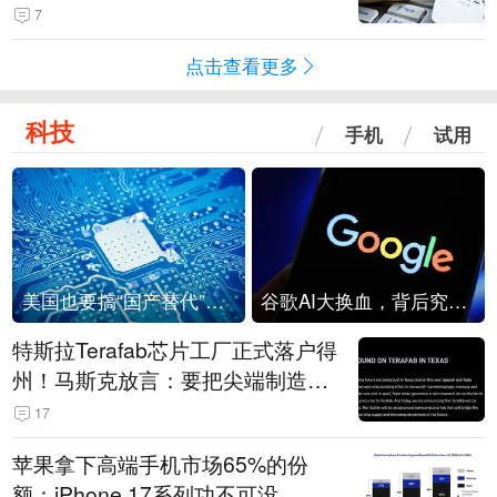
7
点击查看更多
科技
手机
试用
美国也要搞“国产替代”？先算清三笔账
谷歌AI大换血，背后究竟发生了什么？
特斯拉Terafab芯片工厂正式落户得
州！马斯克放言：要把尖端制造带
回美国
17
苹果拿下高端手机市场65%的份
额：iPhone 17系列功不可没