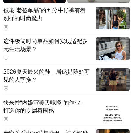
被嘲“老爸单品”的五分牛仔裤有着
别样的时尚魔力
这件极简时尚单品如何实现适配多
元生活场景？
2026夏天最火的鞋，居然是随处可
见的人字拖？
快来抄“内娱审美天赋怪”的作业，
打造你的专属氛围感
亲密关系中的爱与恐惧，被这部恐