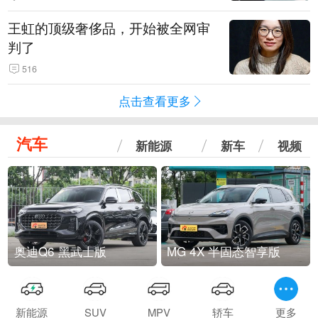
王虹的顶级奢侈品，开始被全网审
判了
516
点击查看更多
汽车
新能源
新车
视频
奥迪Q6 黑武士版
MG 4X 半固态智享版
新能源
SUV
MPV
轿车
更多