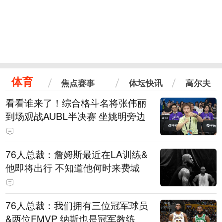
体育
焦点赛事
体坛快讯
高尔夫
看看谁来了！综合格斗名将张伟丽
到场观战AUBL半决赛 坐姚明旁边
76人总裁：詹姆斯最近在LA训练&
他即将出行 不知道他何时来费城
76人总裁：我们拥有三位冠军球员
&两位FMVP 纳斯也是冠军教练