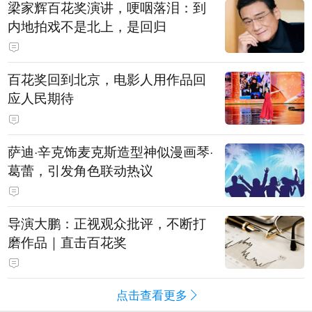
梁家辉百花奖演讲，哽咽落泪：到
内地拍戏不是北上，是回归
百花奖回到北京，电影人用作品回
应人民期待
萨迪·辛克饰麦克斯造型神似漫画琴·
葛蕾，引发角色联动热议
导演大鹏：正视观众批评，不断打
磨作品｜直击百花奖
点击查看更多