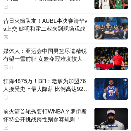
昔日火箭队友！AUBL半决赛清华v
s上交 姚明和霍二叔来到现场观战
媒体人：亚运会中国男篮尽遣精锐
有望一雪前耻 女篮夺冠难度较大
11
狂降4875万！BR：老詹为加盟76
人接受史上最大降薪 比例高达92.
6%
前火箭首轮秀要打WNBA？罗伊斯·
怀特公开挑战跨性别参赛规则！