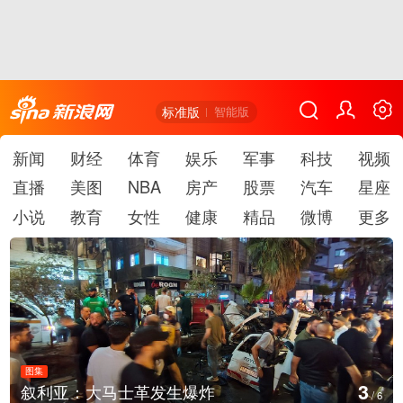
标准版
智能版
新闻
财经
体育
娱乐
军事
科技
视频
直播
美图
NBA
房产
股票
汽车
星座
小说
教育
女性
健康
精品
微博
更多
图集
3
叙利亚：大马士革发生爆炸
/
6