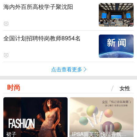
海内外百所高校学子聚沈阳
全国计划招聘特岗教师8954名
点击查看更多
时尚
女性
裙子
IPSA茵芙莎 悦己香氛凝露上市