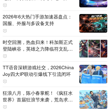
打造旗舰供电方案
2026年6大热门手游加速器盘点：
国服、外服与多设备支持
时空回溯，热血归来！科加斯正式
登陆峡谷，英雄之力降临符文乱
斗！
TT语音深耕游戏社交，2026China
Joy四大IP联动引爆线下引流闭环
狂浪八月，陈小春掌舵！《疯狂水
世界》首届狂浪节来袭，荒岛求生
直播即将开启