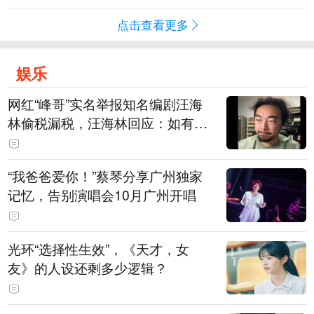
点击查看更多
娱乐
网红“峰哥”实名举报知名编剧汪海
林偷税漏税，汪海林回应：如有违
法行为，相关机构自会进行评判和
处理，清者自清，无需一一回应
“我爸爸爱你！”蔡琴分享广州独家
记忆，告别演唱会10月广州开唱
光环“选择性生效”，《天才，女
友》的人设还剩多少逻辑？