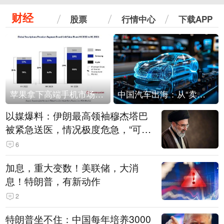
财经
股票
行情中心
下载APP
苹果拿下高端手机市场65%的份额：iPhone 17系列功不可没
中国汽车出海：从“卖出去”到“走进去”
以媒爆料：伊朗最高领袖穆杰塔巴
被紧急送医，情况极度危急，“可能
随时会死去”
6
加息，重大变数！美联储，大消
息！特朗普，有新动作
2
特朗普坐不住：中国每年培养3000