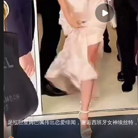
足坛巨星姆巴佩传出恋爱绯闻，邂逅西班牙女神埃丝特