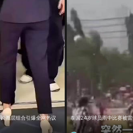
，跨圈层组合引爆全网热议
泰国24岁球员雨中比赛被