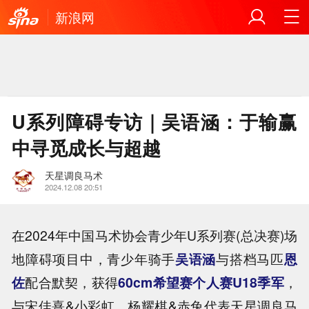
新浪网
U系列障碍专访｜吴语涵：于输赢
中寻觅成长与超越
天星调良马术
2024.12.08 20:51
在2024年中国马术协会青少年U系列赛(总决赛)场
地障碍项目中，青少年骑手
吴语涵
与搭档马匹
恩
佐
配合默契，获得
60cm希望赛个人赛U18季军
，
与宋佳熹&小彩虹、杨耀棋&赤兔代表天星调良马