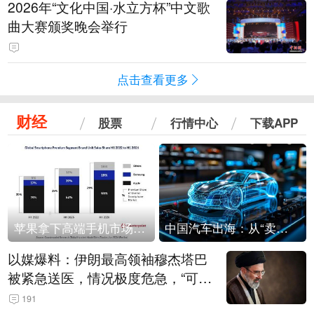
2026年“文化中国·水立方杯”中文歌
曲大赛颁奖晚会举行
点击查看更多
财经
股票
行情中心
下载APP
苹果拿下高端手机市场65%的份额：iPhone 17系列功不可没
中国汽车出海：从“卖出去”到“走进去”
以媒爆料：伊朗最高领袖穆杰塔巴
被紧急送医，情况极度危急，“可能
随时会死去”
191