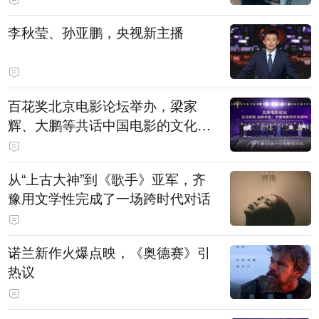
白，主演均为广州本土演员
李秋莹、孙亚鹏，央视新主播
百花奖北京电影论坛举办，梁家
辉、大鹏等共话中国电影的文化建
构
从“上古大神”到《歌手》亚军，齐
豫用文学性完成了一场跨时代对话
诺兰新作火爆点映，《奥德赛》引
热议