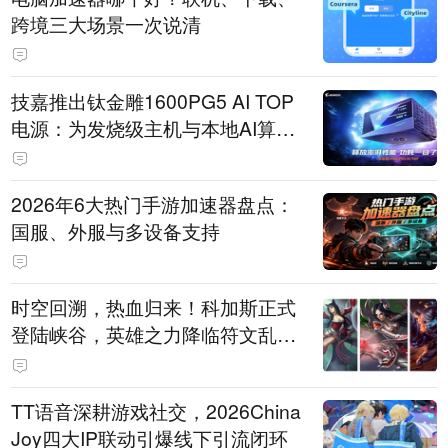
跨境三大场景一次说清
技嘉推出钛金雕1600PG5 AI TOP
电源：为发烧级主机与本地AI算力
打造旗舰供电方案
2026年6大热门手游加速器盘点：
国服、外服与多设备支持
时空回溯，热血归来！科加斯正式
登陆峡谷，英雄之力降临符文乱
斗！
TT语音深耕游戏社交，2026China
Joy四大IP联动引爆线下引流闭环