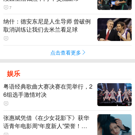
7
纳什：德安东尼是人生导师 曾破例
取消训练让我们去米兰看足球
点击查看更多
娱乐
粤语经典歌曲大赛决赛在莞举行，2
6组选手激情对决
张惠斌凭借《在少女花影下》获华
语青年电影周“年度新人”荣誉！该
电影全程在广州取景，采用粤语对