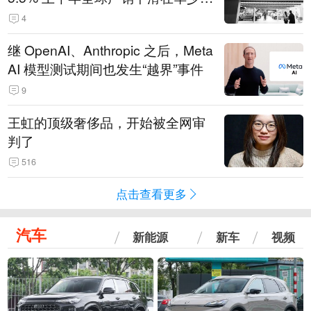
14.3万辆
4
继 OpenAI、Anthropic 之后，Meta
AI 模型测试期间也发生“越界”事件
9
王虹的顶级奢侈品，开始被全网审
判了
516
点击查看更多
汽车
新能源
新车
视频