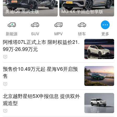
奥迪Q6 黑武士版
MG 4X 半固态智享版
新能源
SUV
MPV
轿车
更多
阿维塔07L正式上市 限时权益价21.
99万-26.99万元
预售价10.49万元起 星海V6开启预
售
北京越野星钽5X申报信息 提供双外
观造型