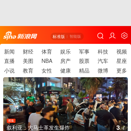
标准版
智能版
新闻
财经
体育
娱乐
军事
科技
视频
直播
美图
NBA
房产
股票
汽车
星座
小说
教育
女性
健康
精品
微博
更多
图集
3
叙利亚：大马士革发生爆炸
/
6