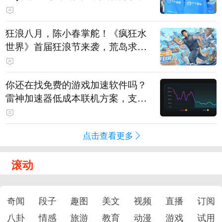
狂浪八月，陈小春掌舵！《疯狂水
世界》首届狂浪节来袭，荒岛求生
直播即将开启
你还在找免费的游戏加速软件吗？
雷神加速器低成本联机方案，支持
免费试用
点击查看更多
滚动
奇闻
段子
趣图
美文
视频
直播
订阅
八卦
情感
旅游
教育
动漫
游戏
试用