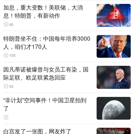
加息，重大变数！美联储，大消
息！特朗普，有新动作
65
特朗普坐不住：中国每年培养3000
人，咱们才170人
155
因凡蒂诺被爆曾与女员工有染，国
际足联、欧足联紧急回应
55
“非计划”空间事件！中国卫星拍到
了
白宫发了一张图，网友炸了