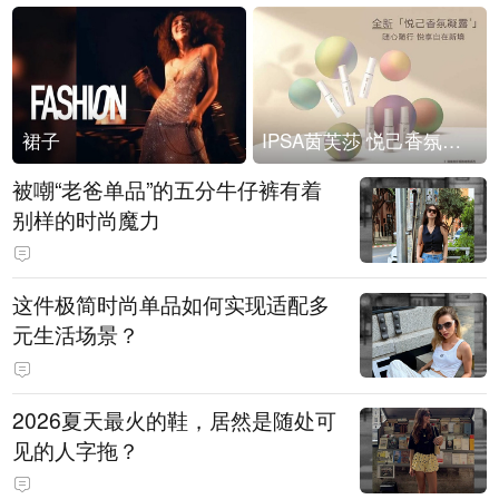
裙子
IPSA茵芙莎 悦己香氛凝露上市
被嘲“老爸单品”的五分牛仔裤有着
别样的时尚魔力
这件极简时尚单品如何实现适配多
元生活场景？
2026夏天最火的鞋，居然是随处可
见的人字拖？