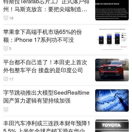
特斯拉Terafab芯片工厂正式落户得
州！马斯克放言：要把尖端制造带
回美国
18
苹果拿下高端手机市场65%的份
额：iPhone 17系列功不可没
5
平台都不自己造了！本田史上首次
外包整车平台 接盘的是印度公司
17
字节跳动推出大模型SeedRealtime
国产算力逻辑有望持续加强
丰田汽车净利或三连跌本财年预降1
5.5% 上半年全球产销下滑在华少卖