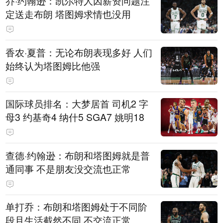
乔·约翰逊：凯尔特人因薪资问题注
定送走布朗 塔图姆求情也没用
香农·夏普：无论布朗表现多好 人们
始终认为塔图姆比他强
国际球员排名：大梦居首 司机2 字
母3 约基奇4 纳什5 SGA7 姚明18
查德·约翰逊：布朗和塔图姆就是普
通同事 不是朋友没交流也正常
单打乔：布朗和塔图姆处于不同阶
段且生活截然不同 不交流正常