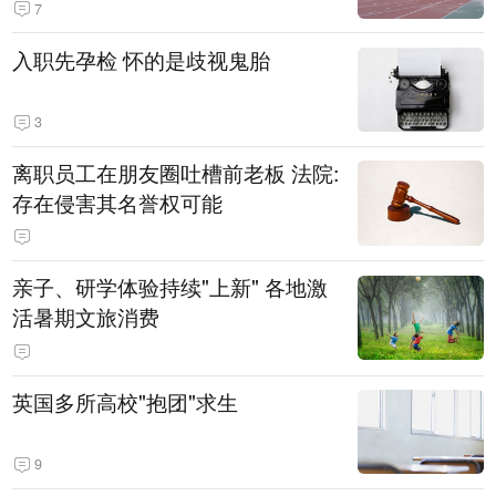
7
入职先孕检 怀的是歧视鬼胎
3
离职员工在朋友圈吐槽前老板 法院:
存在侵害其名誉权可能
亲子、研学体验持续"上新" 各地激
活暑期文旅消费
英国多所高校"抱团"求生
9