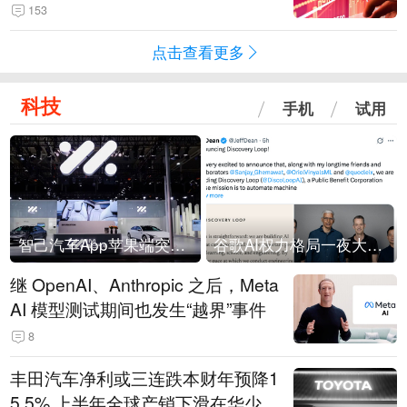
153
点击查看更多
科技
手机
试用
智己汽车App苹果端突然“下架”
谷歌AI权力格局一夜大洗牌
继 OpenAI、Anthropic 之后，Meta
AI 模型测试期间也发生“越界”事件
8
丰田汽车净利或三连跌本财年预降1
5.5% 上半年全球产销下滑在华少卖