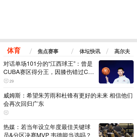
体育
焦点赛事
体坛快讯
高尔夫
对话单场101分的“江西球王”：曾是
CUBA赛区得分王，因膝伤错过CB
A选秀
29
威姆斯：希望朱芳雨和杜锋有更好的未来 相信他们
会再次回归广东
热媒：若当年设立年度最佳关键球
员&分区决赛MVP 韦德能当选吗？