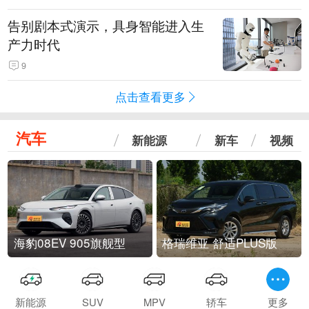
告别剧本式演示，具身智能进入生
产力时代
9
点击查看更多
汽车
新能源
新车
视频
海豹08EV 905旗舰型
格瑞维亚 舒适PLUS版
新能源
SUV
MPV
轿车
更多