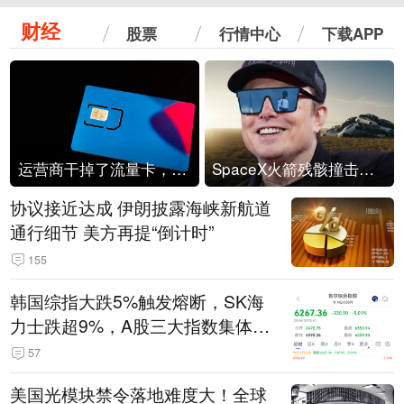
财经
股票
行情中心
下载APP
运营商干掉了流量卡，他们真的玩不起了
SpaceX火箭残骸撞击月球
协议接近达成 伊朗披露海峡新航道
通行细节 美方再提“倒计时”
155
韩国综指大跌5%触发熔断，SK海
力士跌超9%，A股三大指数集体低
开
57
美国光模块禁令落地难度大！全球