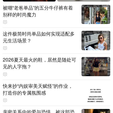
被嘲“老爸单品”的五分牛仔裤有着
别样的时尚魔力
这件极简时尚单品如何实现适配多
元生活场景？
2026夏天最火的鞋，居然是随处可
见的人字拖？
快来抄“内娱审美天赋怪”的作业，
打造你的专属氛围感
亲密关系中的爱与恐惧，被这部恐