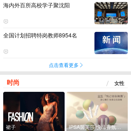
海内外百所高校学子聚沈阳
全国计划招聘特岗教师8954名
点击查看更多
时尚
女性
裙子
IPSA茵芙莎 悦己香氛凝露上市