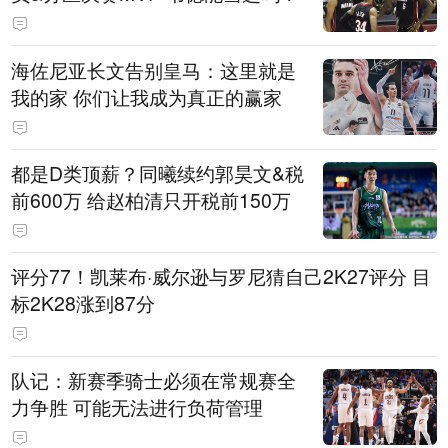
海佐尼亚长文告别皇马：这里就是
我的家 你们让我成为真正的赢家
都是D类顶薪？同曦续约郭昊文&税
前600万 给赵柏清只开税前150万
评分77！凯莱布·威尔逊与罗尼猜自己2K27评分 目
标2K28涨到87分
队记：新赛季骑士必须在常规赛全
力争胜 可能无法进行负荷管理