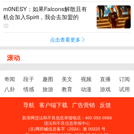
m0NESY：如果Falcons解散且有
机会加入Spirit，我会去加盟的
点击查看更多
滚动
奇闻
段子
趣图
美文
视频
直播
订阅
八卦
情感
旅游
教育
动漫
游戏
试用
导航
客户端下载
广告营销
反馈
新浪网违法和不良信息举报电话：400-052-0066
违法和不良信息举报中心
(京)网药械信息备字（2024）第 00220 号