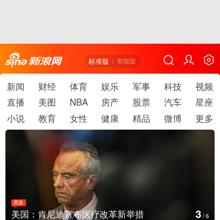
标准版
智能版
新闻
财经
体育
娱乐
军事
科技
视频
直播
美图
NBA
房产
股票
汽车
星座
小说
教育
女性
健康
精品
微博
更多
图集
4
新举措
云南普洱：乡村风光如画
/
6