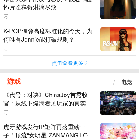
怖片诠释得淋漓尽致
K-POP偶像高度标准化的今天，为
何唯有Jennie能打破规则？
点击查看更多
游戏
电竞
《代号：对决》ChinaJoy首秀收
官：从线下爆满看见玩家的真实期
待
虎牙游戏发行IP矩阵再落重磅一
子！顶流“女明星”ZANMANG LOO