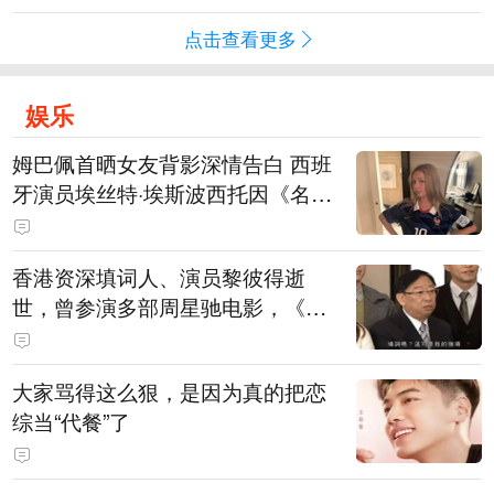
点击查看更多
娱乐
姆巴佩首晒女友背影深情告白 西班
牙演员埃丝特·埃斯波西托因《名校
风暴》走红
香港资深填词人、演员黎彼得逝
世，曾参演多部周星驰电影，《财
神到》由他填词
大家骂得这么狠，是因为真的把恋
综当“代餐”了