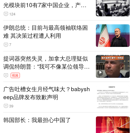
光模块前10有7家中国企业，产业
界人士：想“脱钩”并不容易
124
伊朗总统：目前与最高领袖联络困
难 其决策过程遭人利用
7
提词器突然失灵，加拿大总理疑似
调侃特朗普：“我可不像某位领导
人，把这当成一场阴谋”，全场哄笑
视频
广告吐槽女生月经气味大？babysh
eep品牌发布致歉声明
39
韩国部长：我最担心中国了