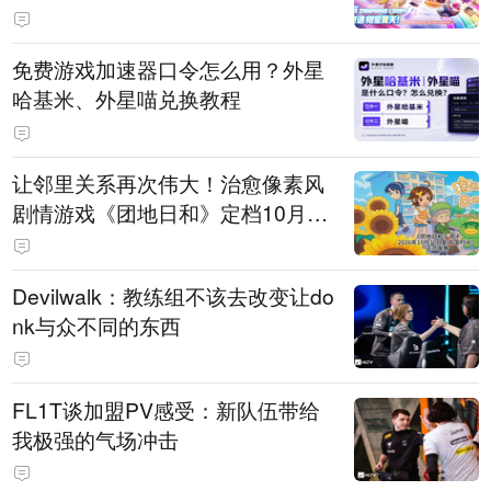
PY 正版3D消除手游《消消奇遇》
惊喜曝光
免费游戏加速器口令怎么用？外星
哈基米、外星喵兑换教程
让邻里关系再次伟大！治愈像素风
剧情游戏《团地日和》定档10月30
日发售
Devilwalk：教练组不该去改变让do
nk与众不同的东西
FL1T谈加盟PV感受：新队伍带给
我极强的气场冲击