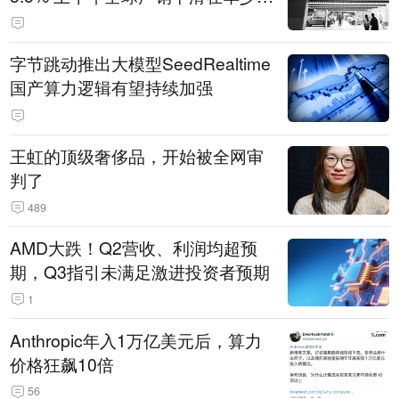
14.3万辆
字节跳动推出大模型SeedRealtime
国产算力逻辑有望持续加强
王虹的顶级奢侈品，开始被全网审
判了
489
AMD大跌！Q2营收、利润均超预
期，Q3指引未满足激进投资者预期
1
Anthropic年入1万亿美元后，算力
价格狂飙10倍
56