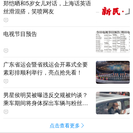
郑恺晒和5岁女儿对话，上海话英语
丝滑混搭，笑喷网友
电视节目预告
广东省运会暨省残运会开幕式全要
素彩排顺利举行，亮点抢先看！
男星侯明昊被曝违反交规被约谈？
乘车期间将身体探出车辆与粉丝打
招呼，当地交警回应
点击查看更多