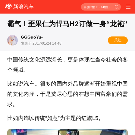
新浪汽车
奔驰C旅 PK A4旅行
霸气！歪果仁为悍马H2订做一身“龙袍”
GGGuoYu-
关注
发表于 2017/01/24 14:48
中国传统文化源远流长，更是体现在当今社会的各
个领域。
比如说汽车。很多的国内外品牌逐渐开始重视中国
的文化内涵，于是费尽心思的在想中国富豪们的需
求。
比如内饰以传统“如意”为主题的红旗L5。