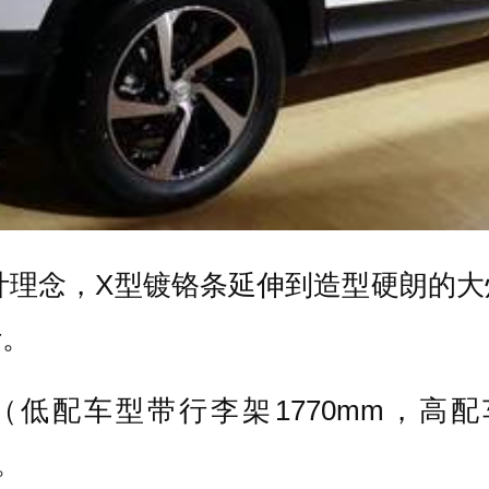
计理念，X型镀铬条延伸到造型硬朗的
计。
60mm（低配车型带行李架1770mm，
。