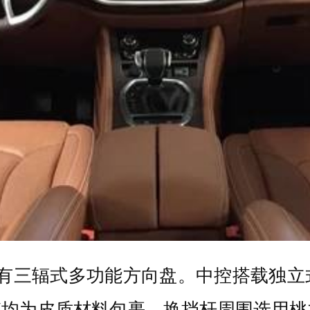
配有三辐式多功能方向盘。中控搭载独
箱均为皮质材料包裹，换挡杆周围选用桃