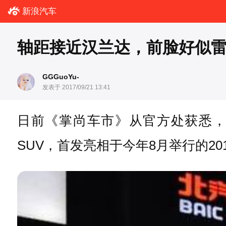
新浪汽车
轴距接近汉兰达，前脸好似
GGGuoYu-
发表于 2017/09/21 13:41
日前《掌尚车市》从官方处获悉
SUV，首发亮相于今年8月举行的20