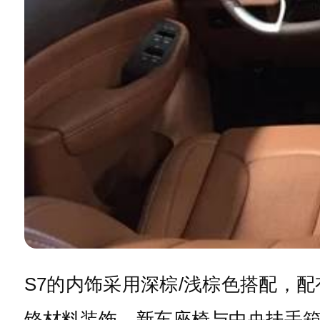
S7的内饰采用深棕/浅棕色搭配，
铬材料装饰。新车座椅与中央扶手