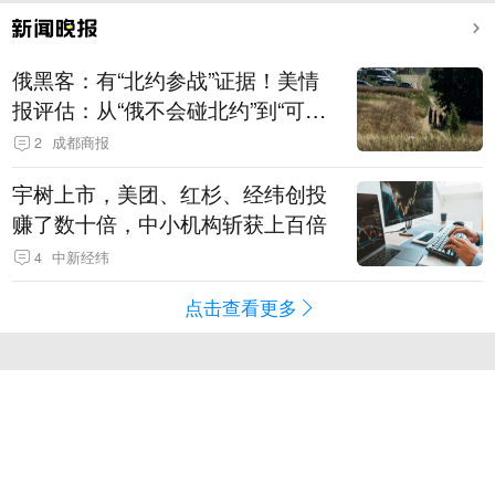
俄黑客：有“北约参战”证据！美情
报评估：从“俄不会碰北约”到“可能
发动有限攻击”
2
成都商报
宇树上市，美团、红杉、经纬创投
赚了数十倍，中小机构斩获上百倍
4
中新经纬
点击查看更多