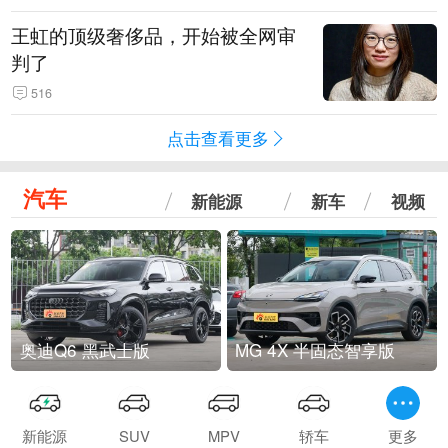
王虹的顶级奢侈品，开始被全网审
判了
516
点击查看更多
汽车
新能源
新车
视频
奥迪Q6 黑武士版
MG 4X 半固态智享版
新能源
SUV
MPV
轿车
更多