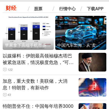
财经
股票
行情中心
下载APP
苹果拿下高端手机市场65%的份额：iPhone 17系列功不可没
中国汽车出海：从“卖出去”到“走进去”
以媒爆料：伊朗最高领袖穆杰塔巴
被紧急送医，情况极度危急，“可能
随时会死去”
122
加息，重大变数！美联储，大消
息！特朗普，有新动作
43
特朗普坐不住：中国每年培养3000