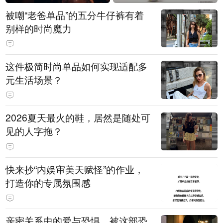
被嘲“老爸单品”的五分牛仔裤有着
别样的时尚魔力
这件极简时尚单品如何实现适配多
元生活场景？
2026夏天最火的鞋，居然是随处可
见的人字拖？
快来抄“内娱审美天赋怪”的作业，
打造你的专属氛围感
亲密关系中的爱与恐惧，被这部恐