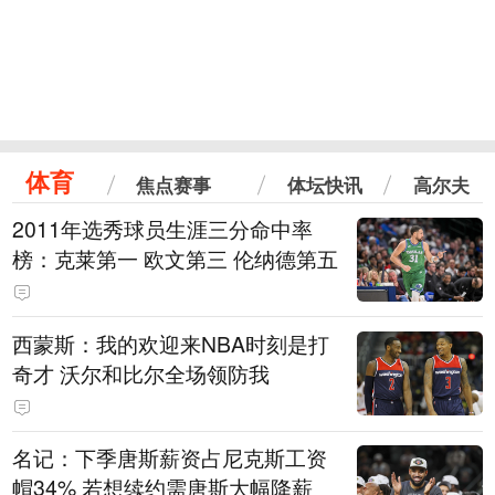
体育
焦点赛事
体坛快讯
高尔夫
2011年选秀球员生涯三分命中率
榜：克莱第一 欧文第三 伦纳德第五
西蒙斯：我的欢迎来NBA时刻是打
奇才 沃尔和比尔全场领防我
名记：下季唐斯薪资占尼克斯工资
帽34% 若想续约需唐斯大幅降薪