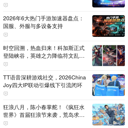
打造旗舰供电方案
2026年6大热门手游加速器盘点：
国服、外服与多设备支持
时空回溯，热血归来！科加斯正式
登陆峡谷，英雄之力降临符文乱
斗！
TT语音深耕游戏社交，2026China
Joy四大IP联动引爆线下引流闭环
狂浪八月，陈小春掌舵！《疯狂水
世界》首届狂浪节来袭，荒岛求生
直播即将开启