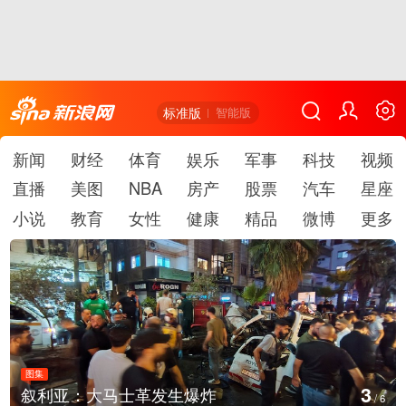
标准版
智能版
新闻
财经
体育
娱乐
军事
科技
视频
直播
美图
NBA
房产
股票
汽车
星座
小说
教育
女性
健康
精品
微博
更多
图集
3
叙利亚：大马士革发生爆炸
/
6