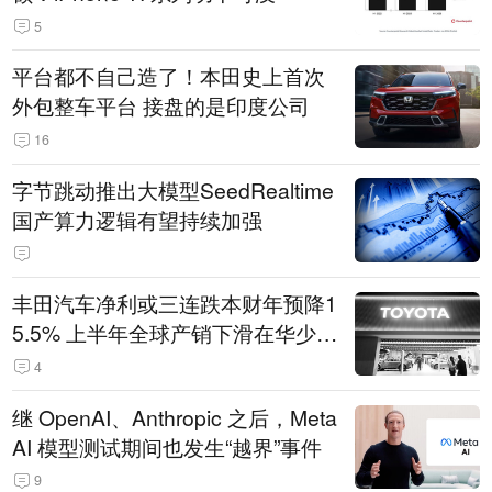
5
平台都不自己造了！本田史上首次
外包整车平台 接盘的是印度公司
16
字节跳动推出大模型SeedRealtime
国产算力逻辑有望持续加强
丰田汽车净利或三连跌本财年预降1
5.5% 上半年全球产销下滑在华少卖
14.3万辆
4
继 OpenAI、Anthropic 之后，Meta
AI 模型测试期间也发生“越界”事件
9