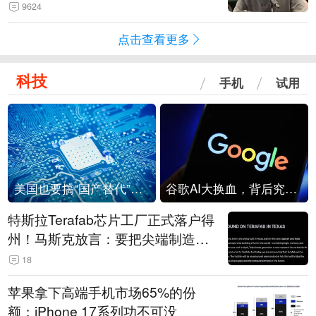
法行为，相关机构自会进行评判和
9624
处理
点击查看更多
科技
手机
试用
美国也要搞“国产替代”？先算清三笔账
谷歌AI大换血，背后究竟发生了什么？
特斯拉Terafab芯片工厂正式落户得
州！马斯克放言：要把尖端制造带
回美国
18
苹果拿下高端手机市场65%的份
额：iPhone 17系列功不可没