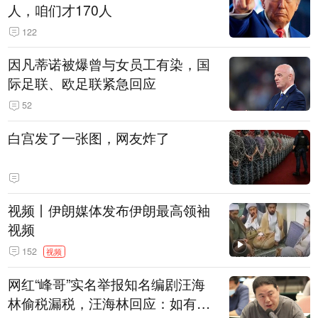
人，咱们才170人
122
因凡蒂诺被爆曾与女员工有染，国
际足联、欧足联紧急回应
52
白宫发了一张图，网友炸了
视频丨伊朗媒体发布伊朗最高领袖
视频
152
视频
网红“峰哥”实名举报知名编剧汪海
林偷税漏税，汪海林回应：如有违