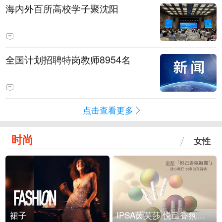
海内外百所高校学子聚沈阳
全国计划招聘特岗教师8954名
点击查看更多
时尚
女性
裙子
IPSA茵芙莎 悦己香氛凝露上市