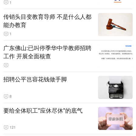
1
传销头目变教育导师 不是什么人都
能办教育
1
广东佛山:已叫停季华中学教师招聘
工作 开展全面核查
招聘公平岂容花钱做手脚
8
要给全体职工"应休尽休"的底气
121