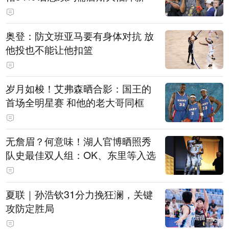
奥登：防文班亚马要有身体对抗 放
他投也不能让他扣篮
岁月如梭！艾弗森晒合影：国王的
首场全明星赛 和他的老大哥同框
无詹眉？何意味！湖人官博晒照秀
队史最佳双人组：OK、东里等入选
夏联｜孙浩钦31分力挽狂澜，关键
攻防定胜局