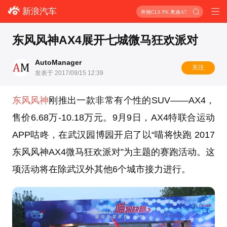
新浪汽车
奔驰CLS PK 奥迪A7
东风风神AX4展开七城微马狂欢派对
AutoManager
关注
发表于 2017/09/15 12:39
东风风神
刚推出一款非常有个性的SUV——AX4，
售价6.68万-10.18万元。9月9日，AX4特联合运动
APP咕咚，在武汉园博园开启了以“喵将快跑 2017
东风风神AX4微马狂欢派对”为主题的赛跑活动。这
项活动将在除武汉外其他6个城市接力进行。