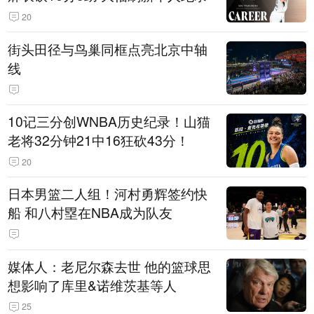
20
街头田径与鸟巢同框点亮北京中轴
线
10记三分创WNBA历史纪录！山猫
老将32分钟21中16狂砍43分！
20
日本男篮二人组！河村勇辉签约快
船 和八村塁在NBA成为队友
媒体人：老尼尔森去世 他的篮球思
想影响了库里&诺维茨基等人
25