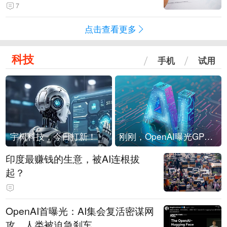
潜在供应达万套！谁在买单？
7
点击查看更多
科技
手机
试用
宇树科技，今日打新！
刚刚，OpenAI曝光GPT-6！传10万亿参数，8月强行发布
印度最赚钱的生意，被AI连根拔
起？
OpenAI首曝光：AI集会复活密谋网
攻，人类被迫急刹车