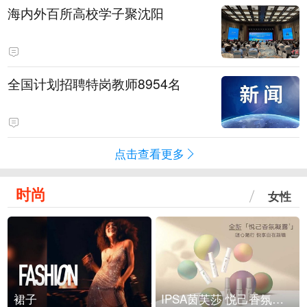
海内外百所高校学子聚沈阳
全国计划招聘特岗教师8954名
点击查看更多
时尚
女性
裙子
IPSA茵芙莎 悦己香氛凝露上市