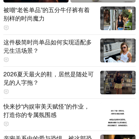
被嘲“老爸单品”的五分牛仔裤有着
别样的时尚魔力
这件极简时尚单品如何实现适配多
元生活场景？
2026夏天最火的鞋，居然是随处可
见的人字拖？
快来抄“内娱审美天赋怪”的作业，
打造你的专属氛围感
亲密关系中的爱与恐惧，被这部恐