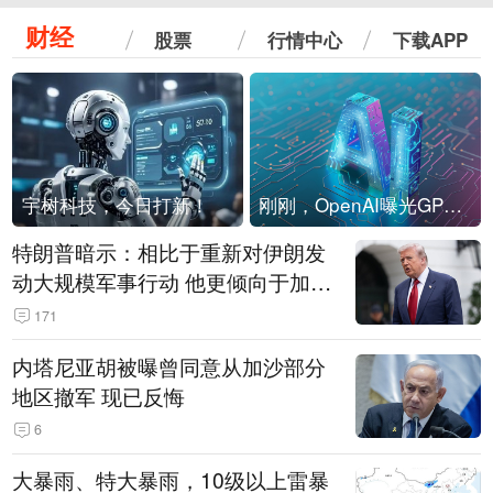
财经
股票
行情中心
下载APP
宇树科技，今日打新！
刚刚，OpenAI曝光GPT-6！传10万亿参数，8月强行发布
特朗普暗示：相比于重新对伊朗发
动大规模军事行动 他更倾向于加大
经济施压
171
内塔尼亚胡被曝曾同意从加沙部分
地区撤军 现已反悔
6
大暴雨、特大暴雨，10级以上雷暴