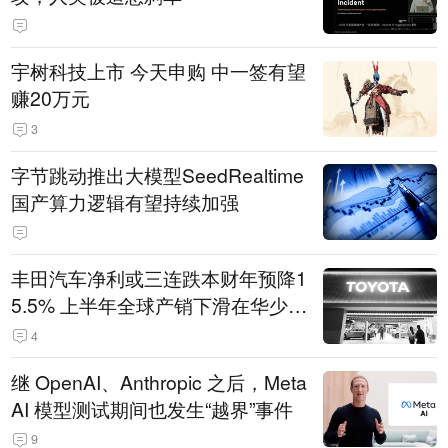
宇树科技上市 今天申购 中一签有望
赚20万元
3
字节跳动推出大模型SeedRealtime
国产算力逻辑有望持续加强
丰田汽车净利或三连跌本财年预降1
5.5% 上半年全球产销下滑在华少卖
14.3万辆
4
继 OpenAI、Anthropic 之后，Meta
AI 模型测试期间也发生“越界”事件
9