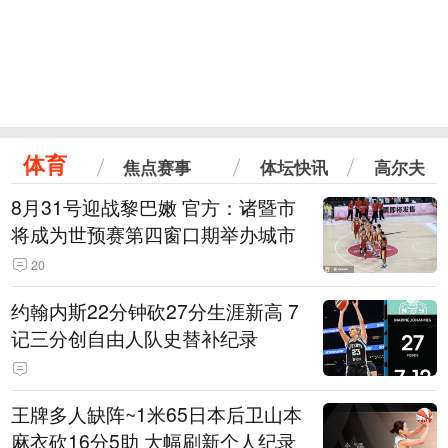
体育
焦点赛事
体坛快讯
高尔夫
8月31号迎战黎巴嫩 官方：诸暨市
将成为世预赛第四窗口期举办城市
20
约翰内斯22分钟砍27分生涯新高 7
记三分创自由人队史替补纪录
王牌多人缺阵~1米65日本后卫山本
麻衣砍16分5助 大幅刷新个人纪录