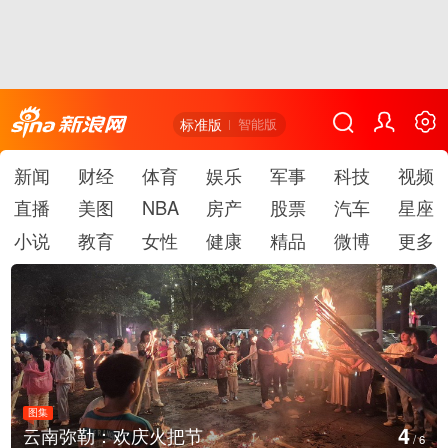
标准版
智能版
新闻
财经
体育
娱乐
军事
科技
视频
直播
美图
NBA
房产
股票
汽车
星座
小说
教育
女性
健康
精品
微博
更多
图集
5
江西铅山：千灯点亮葛仙村
/
6