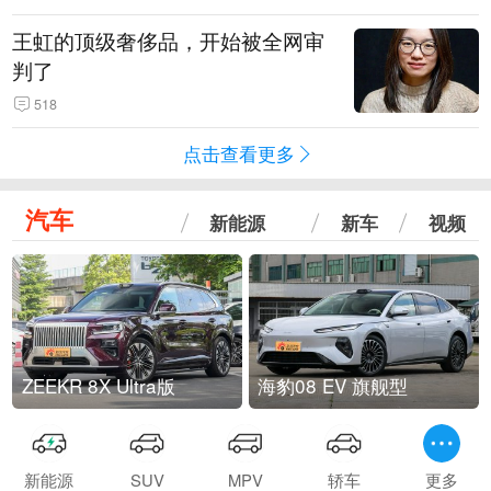
王虹的顶级奢侈品，开始被全网审
判了
518
点击查看更多
汽车
新能源
新车
视频
ZEEKR 8X Ultra版
海豹08 EV 旗舰型
新能源
SUV
MPV
轿车
更多