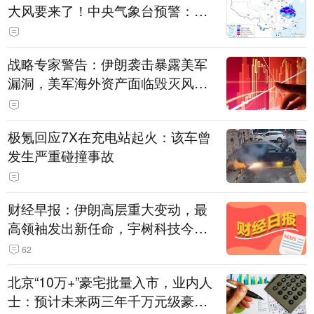
大风要来了！中央气象台预警：今
天到明天，浙江、安徽有特大暴雨
战略专家警告：伊朗袭击暴露美军
漏洞，美军海外资产面临毁灭风
险！
极氪回应7X在充电站起火：该车曾
发生严重碰撞事故
财经早报：伊朗高层重大变动，最
高领袖发出新任命，宇树科技今申
购中一签有望赚20万元丨2026年8
62
月10日
北京“10万+”豪宅批量入市，业内人
士：预计未来两三年千万元级豪宅