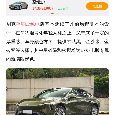
至境L7
询底价
17.39-21.99万元
1.68万
别克
至境L7纯电
版基本延续了此前增程版本的设
计，在简约溜背化年轻风格之上，又带来了一定的
厚重感。车身颜色方面，提供玄武黑、金沙米、金
砖紫等选择，其中星砂绿和落樱粉为L7纯电版专属
的新增限定色。