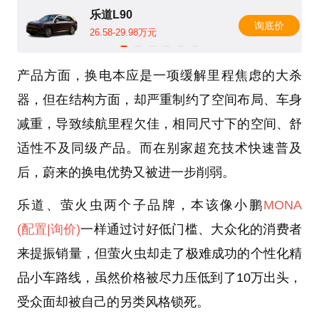
乐道L90
询底价
26.58-29.98万元
产品方面，换电本应是一项缓解里程焦虑的大杀
器，但在结构方面，却严重制约了空间布局、车身
减重，导致续航里程欠佳，相同尺寸下的空间、舒
适性不及同级产品。而在别家超充技术快速普及
后，蔚来的换电优势又被进一步削弱。
乐道、萤火虫两个子品牌，本该像小鹏
MONA
(配置
|询价)
一样通过讨好低门槛、大众化的消费者
来提振销量，但萤火虫却走了极难成功的个性化精
品小车路线，虽然价格被尽力压低到了10万出头，
受众面却被自己的另类风格锁死。