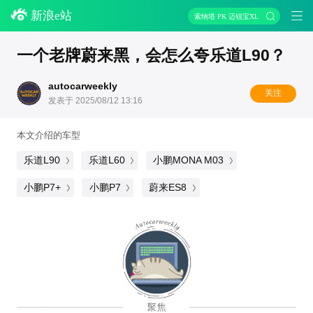
新浪e站
索纳塔 PK 迈锐宝XL
一个老牌蔚来黑，会怎么夸乐道L90？
autocarweekly
关注
发表于 2025/08/12 13:16
本文介绍的车型
乐道L90
乐道L60
小鹏MONA M03
小鹏P7+
小鹏P7
蔚来ES8